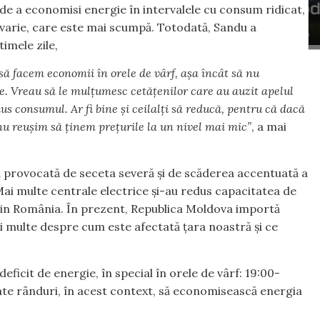
i de a economisi energie în intervalele cu consum ridicat,
avarie, care este mai scumpă. Totodată, Sandu a
timele zile,
să facem economii în orele de vârf, așa încât să nu
. Vreau să le mulțumesc cetățenilor care au auzit apelul
us consumul. Ar fi bine și ceilalți să reducă, pentru că dacă
nu reușim să ținem prețurile la un nivel mai mic”
, a mai
 provocată de seceta severă și de scăderea accentuată a
Mai multe centrale electrice și-au redus capacitatea de
din România. În prezent, Republica Moldova importă
 multe despre cum este afectată țara noastră și ce
eficit de energie, în special în orele de vârf: 19:00-
etate rânduri, în acest context, să economisească energia