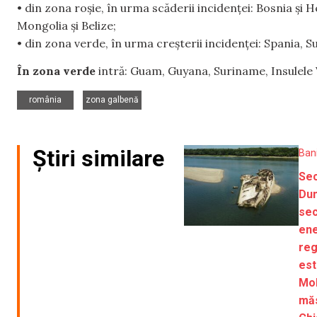
• din zona roșie, în urma scăderii incidenței: Bosnia ș
Mongolia și Belize;
• din zona verde, în urma creșterii incidenței: Spania, 
În zona verde
intră: Guam, Guyana, Suriname, Insulele Vi
,
românia
zona galbenă
Știri similare
Ban
Sec
Dun
sec
ene
reg
est
Mol
măs