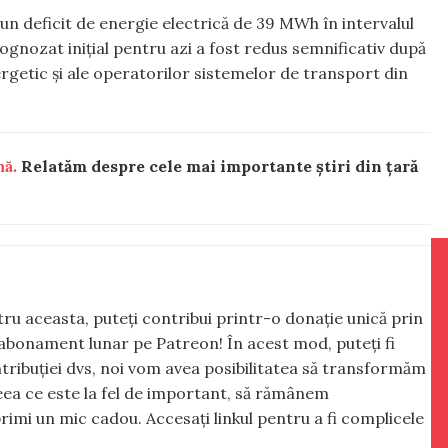
n deficit de energie electrică de 39 MWh în intervalul
ognozat inițial pentru azi a fost redus semnificativ după
nergetic și ale operatorilor sistemelor de transport din
nă.
Relatăm despre cele mai importante știri din țară
ntru aceasta, puteți contribui printr-o donație unică prin
abonament lunar pe Patreon! În acest mod, puteți fi
tribuției dvs, noi vom avea posibilitatea să transformăm
 ceea ce este la fel de important, să rămânem
rimi un mic cadou. Accesați linkul pentru a fi complicele