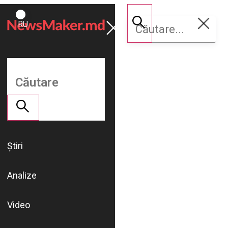
ROMÂNĂ
Susține
RU
NM
Știri
Analize
Video