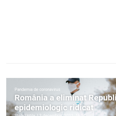
Pandemia de coronavirus
România a eliminat Republi
epidemiologic ridicat
Stela Untila
|
3 decembrie, 2021
16:14