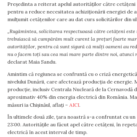
Președinta a reiterat apelul autorităților către cetățen
pentru a reduce necesitatea achiziționării energiei de 
mulțumit cetățenilor care au dat curs solicitărilor din ul
„Rugămintea, solicitarea respectuoasă către cetățeni este 
trebuiască să cumpărăm mult curent la prețuri foarte mare
autorităților, pentru că sunt sigură că mulți oameni au red
nu o facem toți sau cea mai mare parte dintre noi, atunci 
declarat Maia Sandu.
Amintim că regiunea se confruntă cu o criză energetică
nivelului Dunării, care afectează producția de energie. 
producție, inclusiv Centrala Nucleară de la Cernavodă 
aproximativ 40% din energia electrică din România. Mai
AICI
măsuri ia Chișinăul, aflați –
.
În ultimele două zile, țara noastră s-a confruntat cu un d
23:00. Autoritățile au făcut apel către cetățeni, în rep
electrică în acest interval de timp.