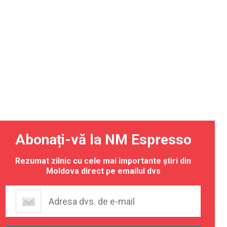
Abonați-vă la NM Espresso
Rezumat zilnic cu cele mai importante știri din
Moldova direct pe emailul dvs