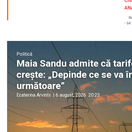
Chi
AN
Ni
-
04 
Politică
Maia Sandu admite că tarife
crește: „Depinde ce se va î
următoare”
Ecaterina Arvintii
|
6 august, 2026
20:23