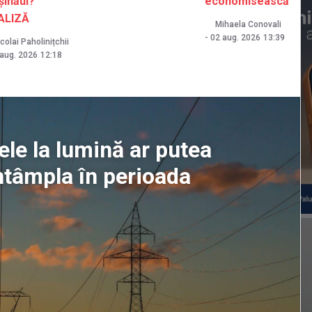
șinăul?
economisească
ALIZĂ
Mihaela Conovali
-
02 aug. 2026
13:39
colai Paholinițchii
aug. 2026
12:18
le la lumină ar putea
ntâmpla în perioada