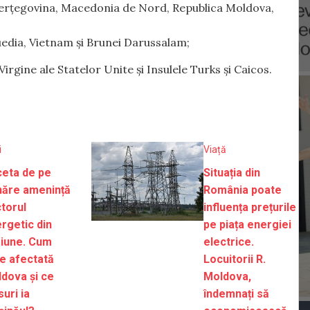
i Herțegovina, Macedonia de Nord, Republica Moldova,
Suedia, Vietnam și Brunei Darussalam;
rgine ale Statelor Unite și Insulele Turks și Caicos.
i
Viață
eta de pe
Situația din
ăre amenință
România poate
torul
influența prețurile
rgetic din
pe piața energiei
iune. Cum
electrice.
e afectată
Locuitorii R.
dova și ce
Moldova,
uri ia
îndemnați să