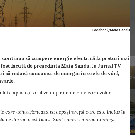
Facebook/Maia Sandu
or continua să cumpere energie electrică la prețuri mai
a fost făcută de președinta Maia Sandu, la JurnalTV.
ri să reducă consumul de energie în orele de vârf,
avarie.
atului a spus că totul va depinde de cum vor evolua
le care achiziționează va depăși prețul care este inclus în
 Nu ne dorim acest lucru. Sunt sigură că nimeni nu își