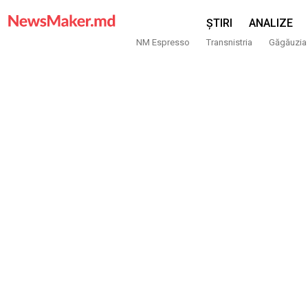
ȘTIRI
ANALIZE
NM Espresso
Transnistria
Găgăuzia