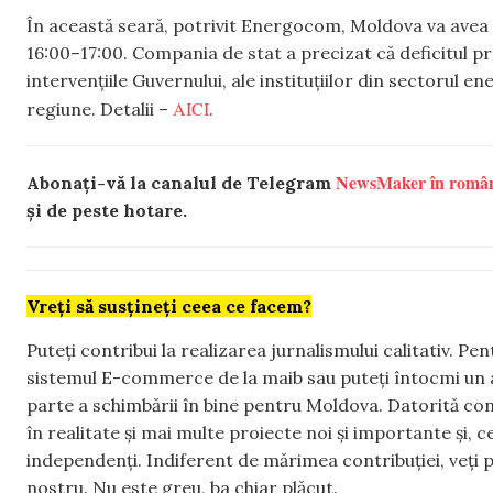
În această seară, potrivit Energocom, Moldova va avea u
16:00–17:00. Compania de stat a precizat că deficitul pr
intervențiile Guvernului, ale instituțiilor din sectorul e
AICI
regiune. Detalii –
.
NewsMaker în româ
Abonați-vă la canalul de Telegram
și de peste hotare.
Vreți să susțineți ceea ce facem?
Puteți contribui la realizarea jurnalismului calitativ. Pe
sistemul E-commerce de la maib sau puteți întocmi un 
parte a schimbării în bine pentru Moldova. Datorită con
în realitate și mai multe proiecte noi și importante și,
independenți. Indiferent de mărimea contribuției, veți p
nostru. Nu este greu, ba chiar plăcut.