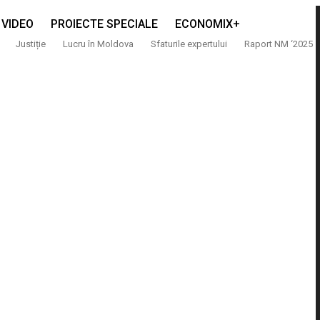
VIDEO
PROIECTE SPECIALE
ECONOMIX+
Justiție
Lucru în Moldova
Sfaturile expertului
Raport NM ‘2025