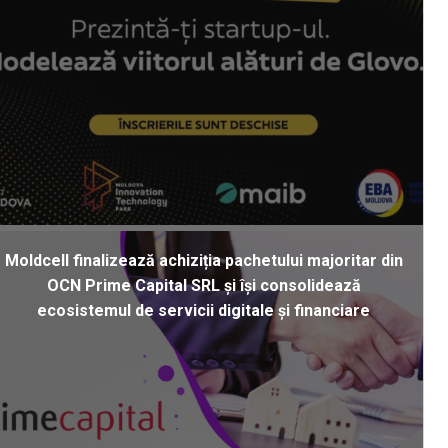
Moldcell finalizează achiziția pachetului majoritar din
OCN Prime Capital SRL și își consolidează
ecosistemul de servicii digitale și financiare