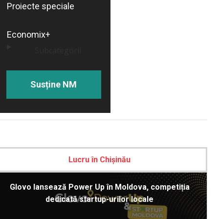
Proiecte speciale
Economix+
Subcategorii
Susține NM
Lucru în Chișinău
Glovo lansează Power Up în Moldova, competiția
dedicată startup-urilor locale