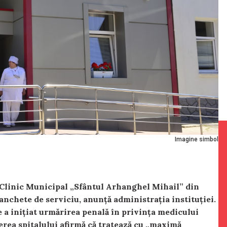
Imagine simbol
i Clinic Municipal „Sfântul Arhanghel Mihail” din
anchete de serviciu, anunță administrația instituției.
 a inițiat urmărirea penală în privința medicului
erea spitalului afirmă că tratează cu „maximă