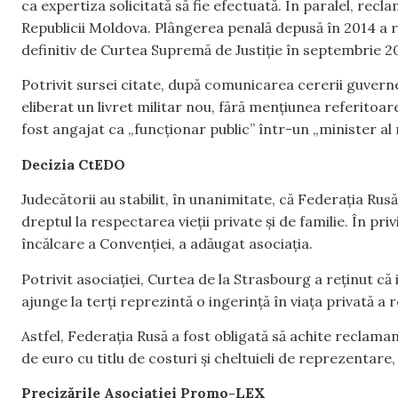
ca expertiza solicitată să fie efectuată. În paralel, recl
Republicii Moldova. Plângerea penală depusă în 2014 a ră
definitiv de Curtea Supremă de Justiție în septembrie 20
Potrivit sursei citate, după comunicarea cererii guvern
eliberat un livret militar nou, fără mențiunea referitoare
fost angajat ca „funcționar public” într-un „minister al 
Decizia CtEDO
Judecătorii au stabilit, în unanimitate, că Federația Rus
dreptul la respectarea vieții private și de familie. În pr
încălcare a Convenției, a adăugat asociația.
Potrivit asociației, Curtea de la Strasbourg a reținut 
ajunge la terți reprezintă o ingerință în viața privată a 
Astfel, Federația Rusă a fost obligată să achite reclaman
de euro cu titlu de costuri și cheltuieli de reprezentare
Precizările Asociației Promo-LEX