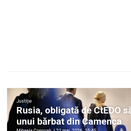
Justiție
Rusia, obligată de CtEDO s
unui bărbat din Camenca
Mihaela Conovali
|
21 mai, 2026
15:45