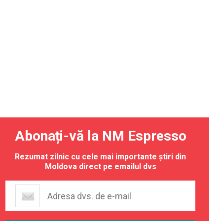
Abonați-vă la NM Espresso
Rezumat zilnic cu cele mai importante știri din
Moldova direct pe emailul dvs