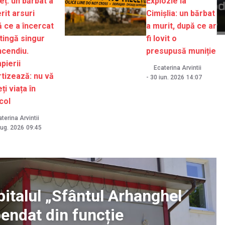
eț: un bărbat a
Explozie la
rit arsuri
Cimișlia: un bărbat
 ce a încercat
a murit, după ce ar
tingă singur
fi lovit o
ncendiu.
presupusă muniție
pierii
Ecaterina Arvintii
tizează: nu vă
-
30 iun. 2026
14:07
ți viața în
col
terina Arvintii
aug. 2026
09:45
pitalul „Sfântul Arhanghel
pendat din funcție