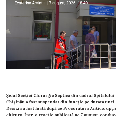
Ecaterina Arvintii
|
7 august, 2026
18:40
Șeful Secției Chirurgie Septică din cadrul Spitalulu
Chișinău a fost suspendat din funcție pe durata unei 
Decizia a fost luată după ce Procuratura Anticorupție
chirurg. Într-o reacție publicată pe 7 august, conduc