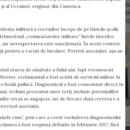
 și al Ucrainei, originar din Camenca.
dența militară a recruților începe de pe băncile școlii,
trimestrial „comisariatelor militare” listele tinerilor
iu, iar nerespectarea este sancționată. În acest context,
ii pentru a-i scuti de înrolare. Potrivit asociației, așa au
vind starea de sănătate a fiului său, fapt recunoscut
lterior, reclamantul a fost scutit de serviciul militar în
 o boală psihică. Diagnosticul a fost consemnat direct în
nă, trebuia prezentat unor terți, inclusiv potențialilor
lte ori să se angajeze, iar de fiecare dată cererea i-a
 precizat asociația.
stanțele rmn”, prin care a cerut excluderea diagnosticului
țiunea a fost respinsă definitiv în februarie 2017, fără