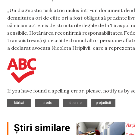
„Un diagnostic psihiatric inclus într-un document de ide
demnitatea ori de câte ori a fost obligat să prezinte liv
că niciun act emis de structurile ilegale de la Tiraspol
sensibile. Hotărârea reconfirmă responsabilitatea Fede
transnistreană și deschide drumul altor persoane aflate î
a declarat avocata Nicoleta Hriplivîi, care a reprezent
If you have found a spelling error, please, notify us by 
,
,
,
bărbat
ctedo
decizie
prejudicii
Știri similare
Viaț