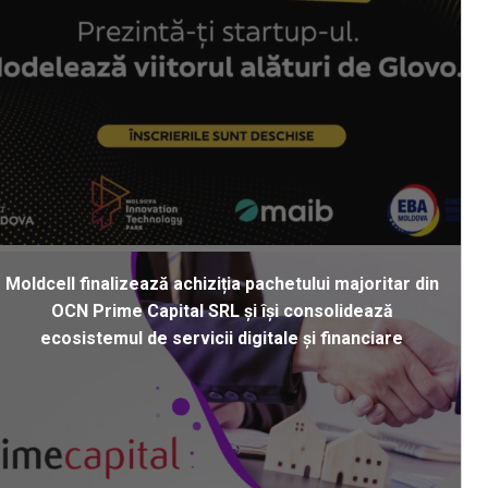
Moldcell finalizează achiziția pachetului majoritar din
OCN Prime Capital SRL și își consolidează
ecosistemul de servicii digitale și financiare