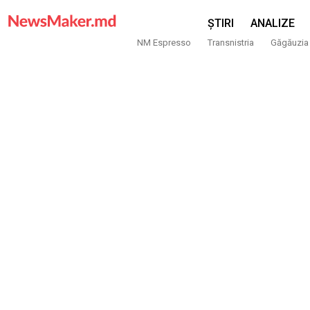
ȘTIRI
ANALIZE
NM Espresso
Transnistria
Găgăuzia