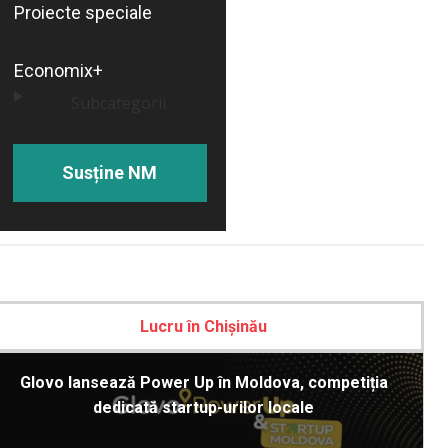
Proiecte speciale
Economix+
Subcategorii
Susține NM
Lucru în Chișinău
Glovo lansează Power Up în Moldova, competiția
dedicată startup-urilor locale