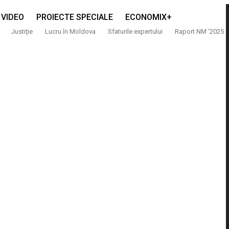
VIDEO
PROIECTE SPECIALE
ECONOMIX+
Justiție
Lucru în Moldova
Sfaturile expertului
Raport NM ‘2025