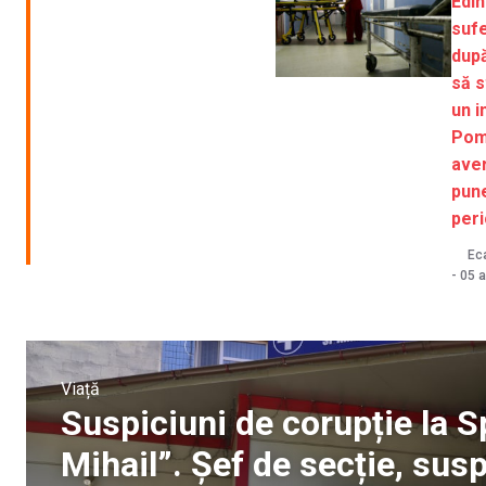
Edin
sufe
după
să s
un i
Pom
aver
pune
peri
Eca
-
05 
Viață
Suspiciuni de corupție la S
Mihail”. Șef de secție, sus