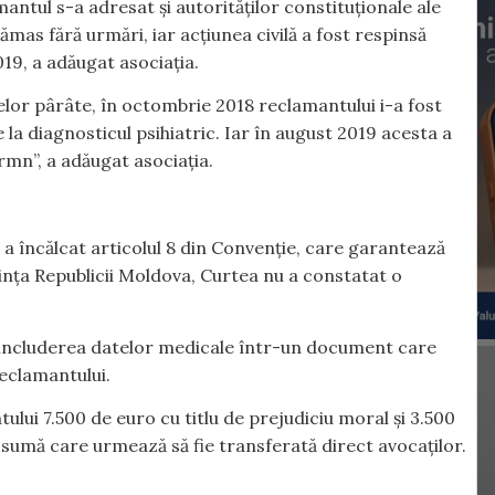
amantul s-a adresat și autorităților constituționale ale
mas fără urmări, iar acțiunea civilă a fost respinsă
19, a adăugat asociația.
elor pârâte, în octombrie 2018 reclamantului i-a fost
 la diagnosticul psihiatric. Iar în august 2019 acesta a
rmn”, a adăugat asociația.
ă a încălcat articolul 8 din Convenție, care garantează
ivința Republicii Moldova, Curtea nu a constatat o
că includerea datelor medicale într-un document care
reclamantului.
tului 7.500 de euro cu titlu de prejudiciu moral și 3.500
, sumă care urmează să fie transferată direct avocaților.