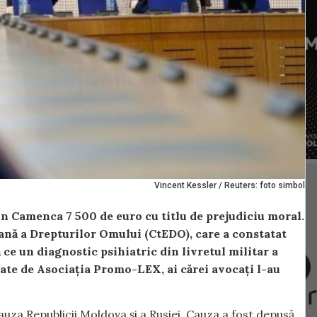
Vincent Kessler / Reuters: foto simbol
din Camenca 7 500 de euro cu titlu de prejudiciu moral.
ană a Drepturilor Omului (CtEDO), care a constatat
 ce un diagnostic psihiatric din livretul militar a
cate de Asociația Promo-LEX, ai cărei avocați l-au
a Republicii Moldova și a Rusiei. Cauza a fost depusă