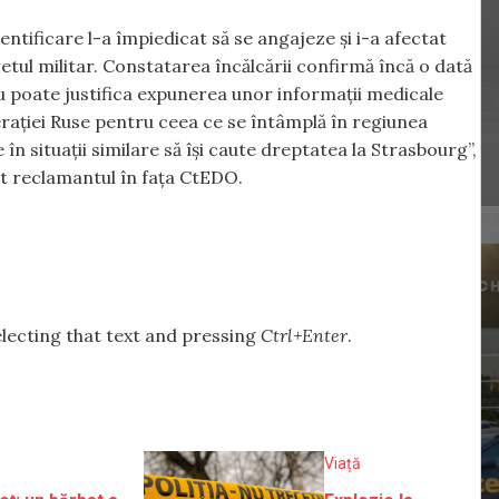
ntificare l-a împiedicat să se angajeze și i-a afectat
retul militar. Constatarea încălcării confirmă încă o dată
 nu poate justifica expunerea unor informații medicale
rației Ruse pentru ceea ce se întâmplă în regiunea
n situații similare să își caute dreptatea la Strasbourg”,
at reclamantul în fața CtEDO.
selecting that text and pressing
Ctrl+Enter
.
ă
Viață