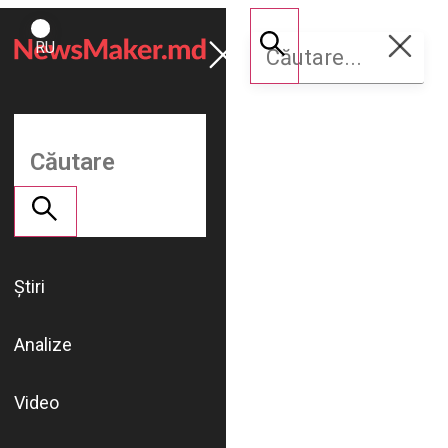
ROMÂNĂ
Susține
RU
NM
Știri
Analize
Video