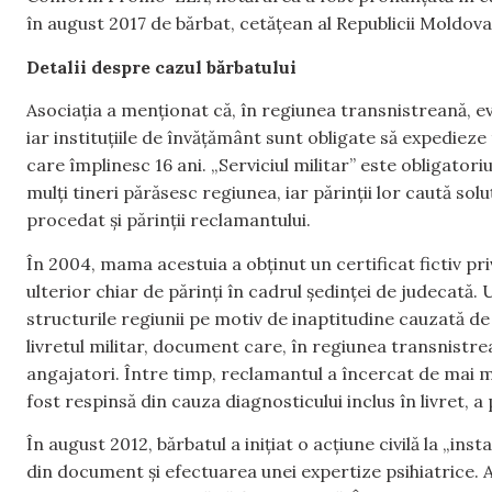
în august 2017 de bărbat, cetățean al Republicii Moldova
Detalii despre cazul bărbatului
Asociația a menționat că, în regiunea transnistreană, evi
iar instituțiile de învățământ sunt obligate să expedieze 
care împlinesc 16 ani. „Serviciul militar” este obligator
mulți tineri părăsesc regiunea, iar părinții lor caută soluț
procedat și părinții reclamantului.
În 2004, mama acestuia a obținut un certificat fictiv pri
ulterior chiar de părinți în cadrul ședinței de judecată. U
structurile regiunii pe motiv de inaptitudine cauzată de
livretul militar, document care, în regiunea transnistrea
angajatori. Între timp, reclamantul a încercat de mai mu
fost respinsă din cauza diagnosticului inclus în livret, a
În august 2012, bărbatul a inițiat o acțiune civilă la „in
din document și efectuarea unei expertize psihiatrice. Ac