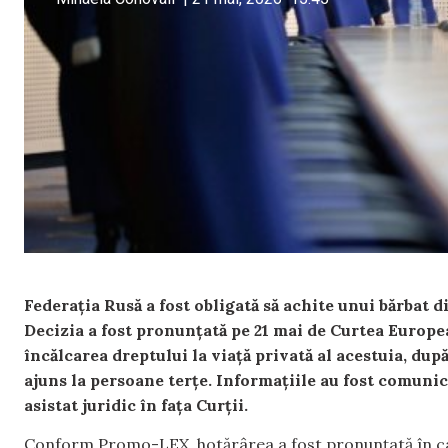
Federația Rusă a fost obligată să achite unui bărbat 
Decizia a fost pronunțată pe 21 mai de Curtea Europe
încălcarea dreptului la viață privată al acestuia, după
ajuns la persoane terțe. Informațiile au fost comuni
asistat juridic în fața Curții.
Conform Promo-LEX, hotărârea a fost pronunțată în cauz