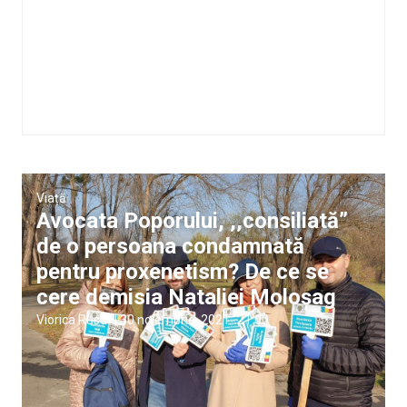
Viață
Avocata Poporului, ,,consiliată”
de o persoana condamnată
pentru proxenetism? De ce se
cere demisia Nataliei Moloșag
Viorica Rusu
|
30 noiembrie, 2021
21:00