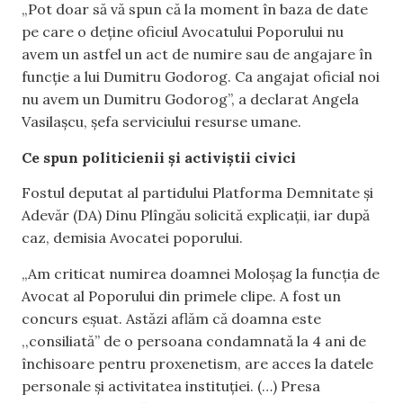
„Pot doar să vă spun că la moment în baza de date
pe care o deține oficiul Avocatului Poporului nu
avem un astfel un act de numire sau de angajare în
funcție a lui Dumitru Godorog. Ca angajat oficial noi
nu avem un Dumitru Godorog”, a declarat Angela
Vasilașcu, șefa serviciului resurse umane.
Ce spun politicienii și activiștii civici
Fostul deputat al partidului Platforma Demnitate și
Adevăr (DA) Dinu Plîngău solicită explicații, iar după
caz, demisia Avocatei poporului.
„Am criticat numirea doamnei Moloșag la funcția de
Avocat al Poporului din primele clipe. A fost un
concurs eșuat. Astăzi aflăm că doamna este
,,consiliată” de o persoana condamnată la 4 ani de
închisoare pentru proxenetism, are acces la datele
personale și activitatea instituției. (…) Presa