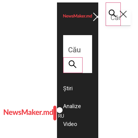
Știri
Analize
ROMÂNĂ
RU
Video