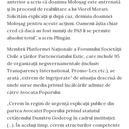
anterior a scris că doamna Moloșag este antrenată
și în procesul de reabilitare a lui Viorel Morari.
Solicităm explicații și după caz, demisia doamnei
Moloșag pentru aceste acțiuni. Oamenii ăștia chiar
cred că dacă au fost numiți de PAS li se permite
absolut totul”, a scris Plîngău.
Membrii Platformei Naționale a Forumului Societății
Civile a țărilor Parteneriatului Estic, care include 95
de organizații neguvernamentale (inclusiv
Transparency International, Promo-Lex etc.), se
arată „extrem de îngrijorate” de situația descrisă de
unele surse media privind încălcările admise de
către Avocata Poporului.
„Cerem în regim de urgență explicații publice din
partea Avocatei Poporului privind statutul
cetățenului Dumitru Godorog în cadrul instituției.
(…). În același timp, cerem structurilor competente