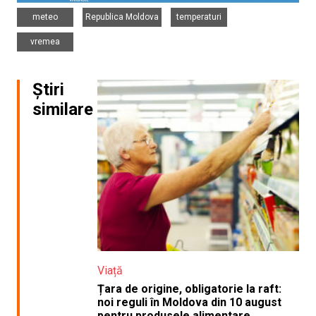
,
,
,
meteo
Republica Moldova
temperaturi
vremea
Știri
similare
Viață
Țara de origine, obligatorie la raft:
noi reguli în Moldova din 10 august
pentru produsele alimentare