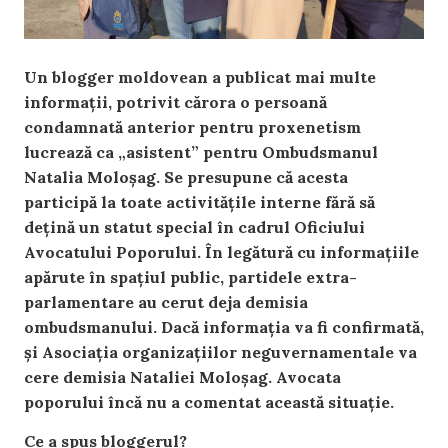
Un blogger moldovean a publicat mai multe
informații, potrivit cărora o persoană
condamnată anterior pentru proxenetism
lucrează ca „asistent” pentru Ombudsmanul
Natalia Moloșag. Se presupune că acesta
participă la toate activitățile interne fără să
dețină un statut special în cadrul Oficiului
Avocatului Poporului. În legătură cu informațiile
apărute în spațiul public, partidele extra-
parlamentare au cerut deja demisia
ombudsmanului. Dacă informația va fi confirmată,
și Asociaţia organizaţiilor neguvernamentale va
cere demisia Nataliei Moloșag. Avocata
poporului încă nu a comentat această situație.
Ce a spus bloggerul?