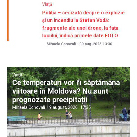
Viață
Poliția – sesizată despre o explozie
și un incendiu la Ștefan Vodă:
fragmente ale unei drone, la fața
locului, indică primele date FOTO
Mihaela Conovali
-
09 aug. 2026
13:30
Viață
Ce temperaturi vor fi săptămâna
viitoare în Moldova? Nu sunt
prognozate precipitații
Mihaela Conovali
|
9 august, 2026
17:35