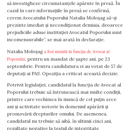
să investigheze circumstanțele apărute în presă. În
cazul în care informațiile în presă se confirmă,
cerem Avocatului Poporului Natalia Moloșag să-și
prezinte imediat și necondiționat demisia, deoarece
prejudiciile aduse instituției Avocatul Poporului sunt
incomensurabile”, se mai arată în declarație.
a fost numită în funcția de Avocat al
Natalia Moloșag
Poporului,
pentru un mandat de șapte ani, pe 23
septembrie. Pentru candidatura ei au votat de 57 de
deputați ai PAS. Opoziția a criticat această decizie.
Potrivit legislației, candidatul la funcția de Avocat al
Poporului trebuie să întrunească mai multe condiții,
printre care vechimea în muncă de cel puțin zece
ani și activitate notorie în domeniul apărării și
promovării drepturilor omului. De asemenea,
candidatul nu trebuie să aibă, în ultimii cinci ani,
rezultate negative la testul de integritate