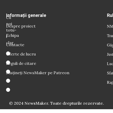
Informații generale
Ru
Cu
noi
Despre proiect
NM 
totu-
Echipa
Tra
i
clar
Contacte
Găg
Oferte de lucru
Just
Reguli de citare
Luc
Susțineți NewsMaker pe Patreon
Sfat
Rap
© 2024 NewsMaker. Toate drepturile rezervate.