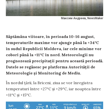
Максим Андреев, NewsMaker
Săptămâna viitoare, în perioada 10-16 august,
temperaturile maxime vor ajunge până la +34°C
în sudul Republicii Moldova, iar cele minime vor
coborî până la +11°C în nord. Meteorologii nu
prognozează precipitații pentru această perioadă.
Datele se regăsesc pe platforma Autorității de
Meteorologie și Monitoring de Mediu.
În nordul țării, la Briceni, ziua se vor înregistra
temperaturi între +27°C și +29°C, iar noaptea între
+11°C și +15°C.