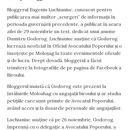
Bloggerul Eugeniu Luchianiuc, cunoscut pentru
publicarea mai multor „scurgeri” de informații în
perioada guvernării precedente, a publicat în seara
zilei de 29 noiembrie un text, dedicat unui anume
Dumitru Godorog. Luchianiuc susține că Godorog
lucrează neoficial în Oficiul Avocatului Poporului și o
însoțește pe Moloșag la toate evenimentele oficiale
și de lucru. Drept dovadă, bloggerul a făcut
trimitere la fotografiile de pe pagina de Facebook a
Biroului.
Bloggerul insistă că Godorog este prezent la
întâlnirile Moloshag cu angajații biroului și ar studia
petițiile care sunt primite de Avocatul Poporului,
având acces și la dosarele personale ale angajaților.
Luchianiuc susține că pe 26 noiembrie, Godorog,
împreună cu o delegație a Avocatului Poporului, a