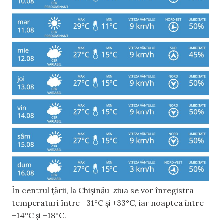
În centrul țării, la Chișinău, ziua se vor înregistra
temperaturi între +31°C și +33°C, iar noaptea între
+14°C și +18°C.