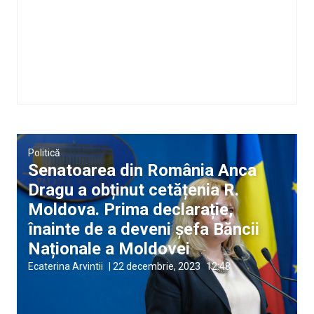
Politică
Senatoarea din România Anca
Dragu a obținut cetățenia R.
Moldova. Prima declarație,
înainte de a deveni șefa Băncii
Naționale a Moldovei
Ecaterina Arvintii
|
22 decembrie, 2023
12:48