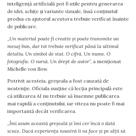
inteligență artificială pot fi utile pentru generarea
de idei, schițe și variante vizuale, însă conținutul
produs cu ajutorul acestora trebuie verificat înainte
de publicare.
„
Un material poate fi creativ și poate transmite un
mesaj bun, dar tot trebuie verificat până la ultimul
detaliu. Un simbol de stat. O cifră. Un nume. O
fotografie. O sursă. Un drept de autor
”, a menționat
Michelle von Ilow.
Potrivit acesteia, greșeala a fost cauzată de
neatenție. Oficiala susține că lecția principală este
că utilizarea AI nu trebuie să însemne publicarea
mai rapidă a conținutului, iar viteza nu poate fi mai
importantă decât verificarea.
„
Îmi asum această greșeală și îmi cer încă o dată
scuze. Dacă experiența noastră îi va face și pe alții să