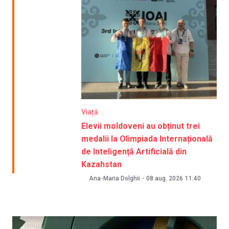
Viață
Elevii moldoveni au obținut trei
medalii la Olimpiada Internațională
de Inteligență Artificială din
Kazahstan
Ana-Maria Dolghii
-
08 aug. 2026
11:40