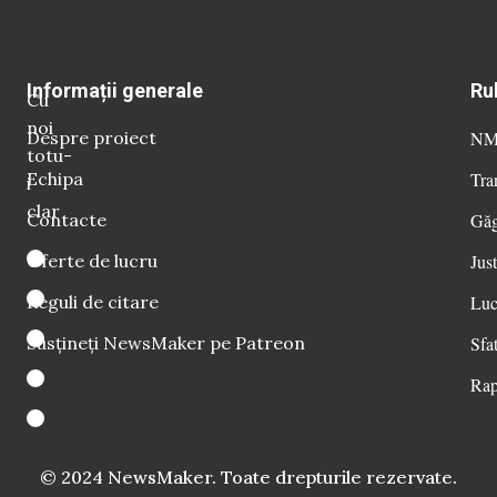
Informații generale
Ru
Cu
noi
Despre proiect
NM 
totu-
Echipa
Tra
i
clar
Contacte
Găg
Oferte de lucru
Just
Reguli de citare
Luc
Susțineți NewsMaker pe Patreon
Sfat
Rap
© 2024 NewsMaker. Toate drepturile rezervate.