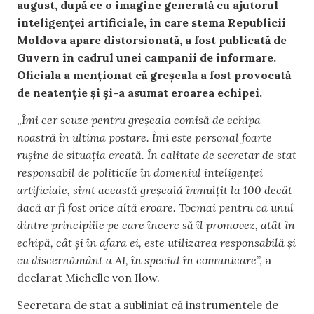
august, după ce o imagine generată cu ajutorul
inteligenței artificiale, în care stema Republicii
Moldova apare distorsionată, a fost publicată de
Guvern în cadrul unei campanii de informare.
Oficiala a menționat că greșeala a fost provocată
de neatenție și și-a asumat eroarea echipei.
„
Îmi cer scuze pentru greșeala comisă de echipa
noastră în ultima postare. Îmi este personal foarte
rușine de situația creată. În calitate de secretar de stat
responsabil de politicile în domeniul inteligenței
artificiale, simt această greșeală înmulțit la 100 decât
dacă ar fi fost orice altă eroare. Tocmai pentru că unul
dintre principiile pe care încerc să îl promovez, atât în
echipă, cât și în afara ei, este utilizarea responsabilă și
cu discernământ a AI, în special în comunicare
”, a
declarat Michelle von Ilow.
Secretara de stat a subliniat că instrumentele de