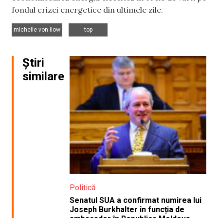
fondul crizei energetice din ultimele zile.
,
michelle von ilow
top
Știri
similare
Politică
Senatul SUA a confirmat numirea lui
Joseph Burkhalter în funcția de