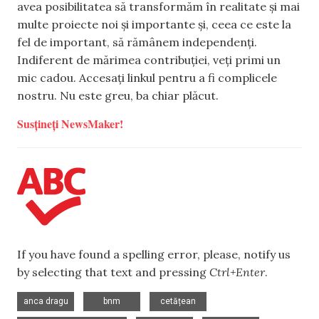
avea posibilitatea să transformăm în realitate și mai
multe proiecte noi și importante și, ceea ce este la
fel de important, să rămânem independenți.
Indiferent de mărimea contribuției, veți primi un
mic cadou. Accesați linkul pentru a fi complicele
nostru. Nu este greu, ba chiar plăcut.
Susțineți NewsMaker!
If you have found a spelling error, please, notify us
by selecting that text and pressing
Ctrl+Enter
.
,
,
,
anca dragu
bnm
cetățean
,
,
,