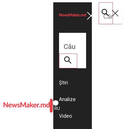
Știri
Analize
ROMÂNĂ
RU
Video