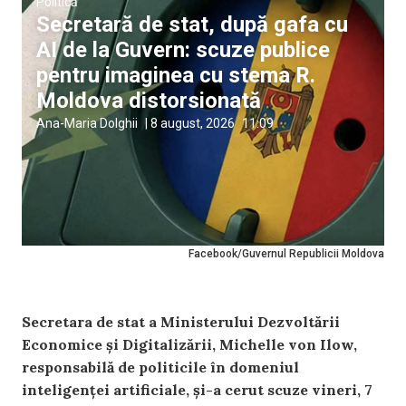
Politică
Secretară de stat, după gafa cu
AI de la Guvern: scuze publice
pentru imaginea cu stema R.
Moldova distorsionată
Ana-Maria Dolghii
|
8 august, 2026
11:09
Facebook/Guvernul Republicii Moldova
Secretara de stat a Ministerului Dezvoltării
Economice și Digitalizării, Michelle von Ilow,
responsabilă de politicile în domeniul
inteligenței artificiale, și-a cerut scuze vineri, 7