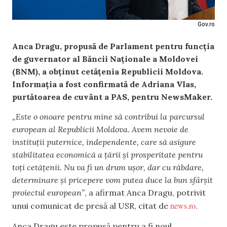
Gov.ro
Anca Dragu, propusă de Parlament pentru funcția
de guvernator al Băncii Naționale a Moldovei
(BNM), a obținut cetățenia Republicii Moldova.
Informația a fost confirmată de Adriana Vlas,
purtătoarea de cuvânt a PAS, pentru NewsMaker.
„Este o onoare pentru mine să contribui la parcursul
european al Republicii Moldova. Avem nevoie de
instituții puternice, independente, care să asigure
stabilitatea economică a ţării şi prosperitate pentru
toţi cetăţenii. Nu va fi un drum uşor, dar cu răbdare,
determinare şi pricepere vom putea duce la bun sfârşit
proiectul european”
, a afirmat Anca Dragu, potrivit
news.ro
unui comunicat de presă al USR, citat de
.
Anca Dragu este propusă pentru a fi noul