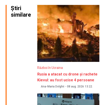
Știri
similare
Război în Ucraina
Rusia a atacat cu drone și rachete
Kievul: au fost ucise 4 persoane
Ana-Maria Dolghii
-
08 aug. 2026
13:22