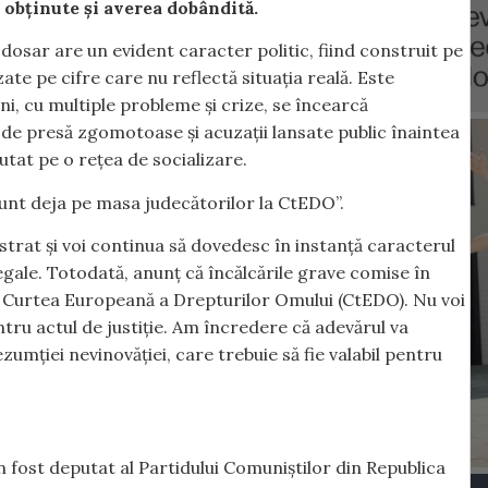
e obținute și averea dobândită.
dosar are un evident caracter politic, fiind construit pe
zate pe cifre care nu reflectă situația reală. Este
i, cu multiple probleme și crize, se încearcă
e presă zgomotoase și acuzații lansate public înaintea
putat pe o rețea de socializare.
„sunt deja pe masa judecătorilor la CtEDO”.
rat și voi continua să dovedesc în instanță caracterul
egale. Totodată, anunț că încălcările grave comise în
a Curtea Europeană a Drepturilor Omului (CtEDO). Nu voi
tru actul de justiție. Am încredere că adevărul va
zumției nevinovăției, care trebuie să fie valabil pentru
 fost deputat al Partidului Comuniștilor din Republica