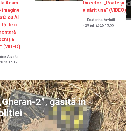
la Adam
Director: „Poate și
o imagine
a sărit una” (VIDEO)
ată cu AI
Ecaterina Arvintii
ată de o
-
29 iul. 2026
13:55
mentară
crația
” (VIDEO)
ina Arvintii
 2026
15:17
„Gheran-2”, găsită în
liției