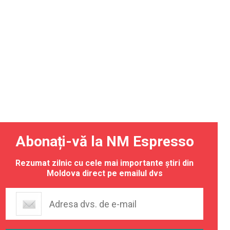
Abonați-vă la NM Espresso
Rezumat zilnic cu cele mai importante știri din
Moldova direct pe emailul dvs