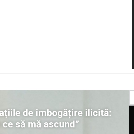
iile de îmbogățire ilicită:
 ce să mă ascund”