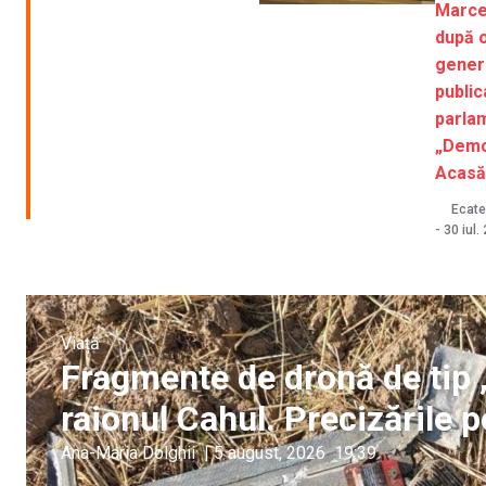
Marce
după 
gener
public
parla
„Demo
Acasă
Ecater
-
30 iul.
Viață
Fragmente de dronă de tip 
raionul Cahul. Precizările po
Ana-Maria Dolghii
|
5 august, 2026
19:39