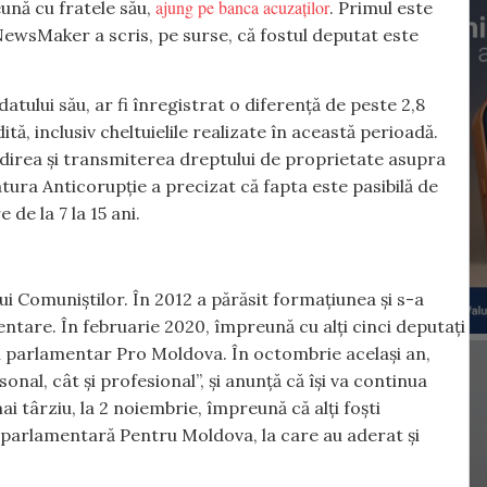
ajung pe banca acuzaților
ună cu fratele său,
. Primul este
. NewsMaker a scris, pe surse, că fostul deputat este
ului său, ar fi înregistrat o diferență de peste 2,8
ită, inclusiv cheltuielile realizate în această perioadă.
ândirea și transmiterea dreptului de proprietate asupra
atura Anticorupție a precizat că fapta este pasibilă de
de la 7 la 15 ani.
lui Comuniștilor. În 2012 a părăsit formațiunea și s-a
entare. În februarie 2020, împreună cu alți cinci deputați
l parlamentar Pro Moldova. În octombrie același an,
nal, cât și profesional”, și anunță că își va continua
ai târziu, la 2 noiembrie, împreună că alți foști
 parlamentară Pentru Moldova, la care au aderat și