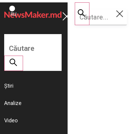
ROMÂNĂ
Susține
RU
NM
Știri
Analize
Video