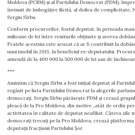
Moldova (PCRM) și al Partidului Democrat (PDM), împre
învinuit de îmbogățire ilicită, al doilea de complicitate
Sergiu Sîrbu.
Conform procurorilor, fostul deputat, în perioada mandat
milioane de lei între veniturile obținute și averea dobând
Fratele acestuia este acuzat că ar fi contribuit la dob
unui imobil în 2015, în beneficiul ex-deputatului. Procur
amendă de la 400 000 la 500 000 de lei sau de închisoare 
***
Amintim că Sergiu Sîrbu a fost inițial deputat al Partidu
regăsit pe lista Partidului Democrat la alegerile parlam
democrați, Sergiu Sîrbu părăsește PDM și crează grupu
pleacă de la Pro Moldova, din motive „atât de ordin perso
activitatea în calitate de deputat neafiliat. Câteva zile m
democrați trecuți pe la Pro Moldova, crează platforma
deputații fracțiunii Partidului Șor.