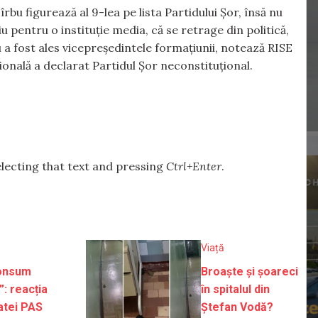
rbu figurează al 9-lea pe lista Partidului Șor, însă nu
 pentru o instituție media, că se retrage din politică,
u a fost ales vicepreședintele formațiunii, notează RISE
onală a declarat Partidul Șor neconstituțional.
selecting that text and pressing
Ctrl+Enter
.
Viață
onsum
Broaște și șoareci
: reacția
în spitalul din
atei PAS
Ștefan Vodă?