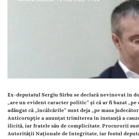
Ex-deputatul Sergiu Sîrbu se declară nevinovat în dos
„are un evident caracter politic” și că ar fi bazat „pe c
adăugat că „încălcările” sunt deja „pe masa judecăto
Anticorupție a anunțat trimiterea în instanță a cauz
ilicită, iar fratele său de complicitate. Procurorii su
Autorității Naționale de Integritate, iar fostul deput