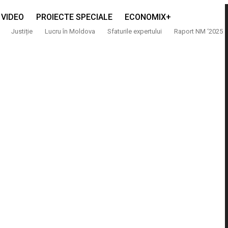
VIDEO
PROIECTE SPECIALE
ECONOMIX+
Justiție
Lucru în Moldova
Sfaturile expertului
Raport NM ‘2025