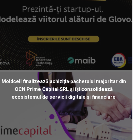
Moldcell finalizează achiziția pachetului majoritar din
OCN Prime Capital SRL și își consolidează
ecosistemul de servicii digitale și financiare