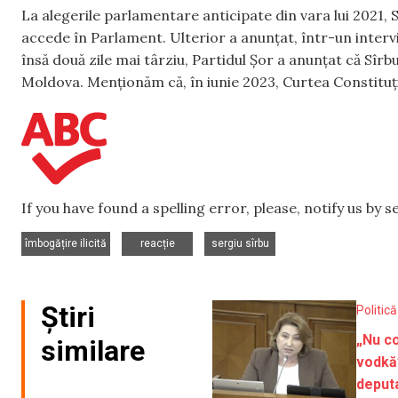
La alegerile parlamentare anticipate din vara lui 2021, Sî
accede în Parlament. Ulterior a anunțat, într-un interviu
însă două zile mai târziu, Partidul Șor a anunțat că Sîrb
Moldova. Menționăm că, în iunie 2023, Curtea Constituți
If you have found a spelling error, please, notify us by 
,
,
îmbogățire ilicită
reacție
sergiu sîrbu
Știri
Politică
„Nu c
similare
vodkă”
deput