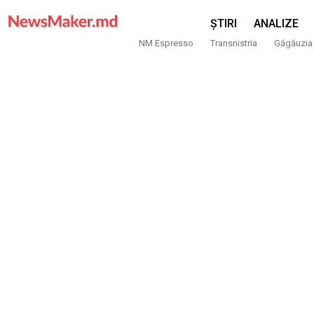
ȘTIRI
ANALIZE
NM Espresso
Transnistria
Găgăuzia