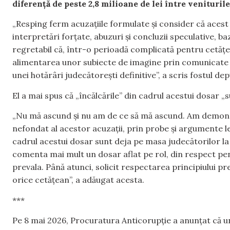
diferență de peste 2,8 milioane de lei între venituril
„Resping ferm acuzațiile formulate și consider că acest 
interpretări forțate, abuzuri și concluzii speculative, ba
regretabil că, într-o perioadă complicată pentru cetățen
alimentarea unor subiecte de imagine prin comunicate d
unei hotărâri judecătorești definitive”, a scris fostul de
El a mai spus că „încălcările” din cadrul acestui dosar 
„Nu mă ascund și nu am de ce să mă ascund. Am demonst
nefondat al acestor acuzații, prin probe și argumente l
cadrul acestui dosar sunt deja pe masa judecătorilor l
comenta mai mult un dosar aflat pe rol, din respect pen
prevala. Până atunci, solicit respectarea principiului pre
orice cetățean”, a adăugat acesta.
***
Pe 8 mai 2026, Procuratura Anticorupție a anunțat că un