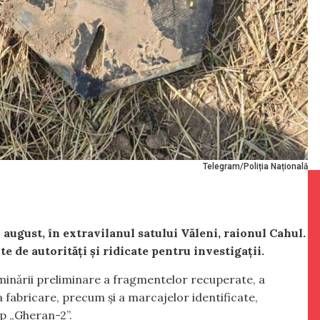
Telegram/Poliția Națională
 august, în extravilanul satului Văleni, raionul Cahul.
e de autorități și ridicate pentru investigații.
aminării preliminare a fragmentelor recuperate, a
la fabricare, precum și a marcajelor identificate,
ip „Gheran-2”.