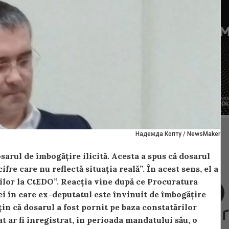
Надежда Копту / NewsMaker
arul de îmbogățire ilicită. Acesta a spus că dosarul
ifre care nu reflectă situația reală”. În acest sens, el a
rilor la CtEDO”. Reacția vine după ce Procuratura
ei în care ex-deputatul este învinuit de îmbogățire
sțin că dosarul a fost pornit pe baza constatărilor
at ar fi înregistrat, în perioada mandatului său, o