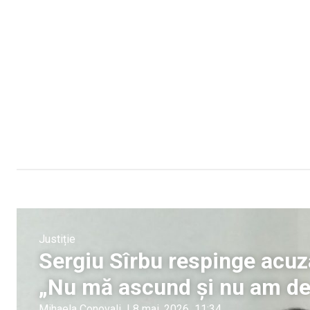
Justiție
Sergiu Sîrbu respinge acuzaț
„Nu mă ascund și nu am de
Mihaela Conovali
|
8 mai, 2026
11:34