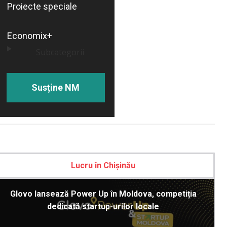
Proiecte speciale
Economix+
Subcategorii
Susține NM
Lucru în Chișinău
Glovo lansează Power Up în Moldova, competiția
dedicată startup-urilor locale