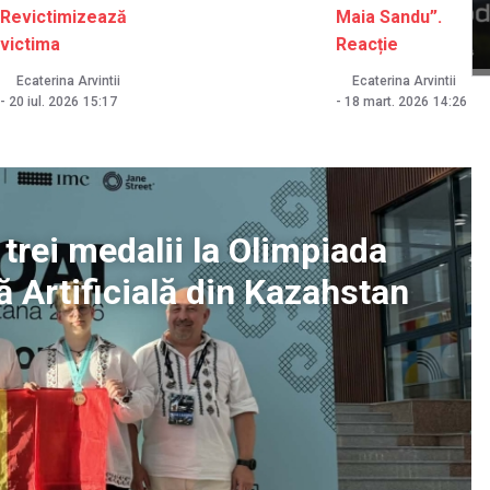
Revictimizează
Maia Sandu”.
victima
Reacție
Ecaterina Arvintii
Ecaterina Arvintii
-
20 iul. 2026
15:17
-
18 mart. 2026
14:26
 trei medalii la Olimpiada
ă Artificială din Kazahstan