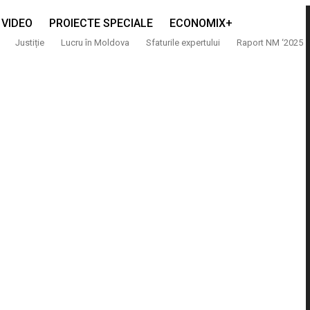
VIDEO
PROIECTE SPECIALE
ECONOMIX+
Justiție
Lucru în Moldova
Sfaturile expertului
Raport NM ‘2025