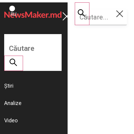
ROMÂNĂ
Susține
RU
NM
Știri
Analize
Video