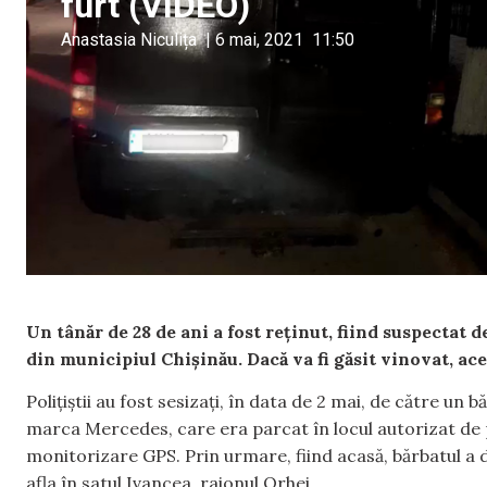
furt (VIDEO)
Anastasia Niculița
|
6 mai, 2021
11:50
Un tânăr de 28 de ani a fost reținut, fiind suspectat 
din municipiul Chișinău. Dacă va fi găsit vinovat, ace
Polițiștii au fost sesizați, în data de 2 mai, de către un
marca Mercedes, care era parcat în locul autorizat de 
monitorizare GPS. Prin urmare, fiind acasă, bărbatul a de
afla în satul Ivancea, raionul Orhei.