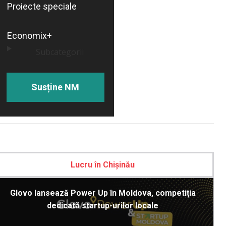
Proiecte speciale
Economix+
Subcategorii
Susține NM
Lucru în Chișinău
Glovo lansează Power Up în Moldova, competiția
dedicată startup-urilor locale