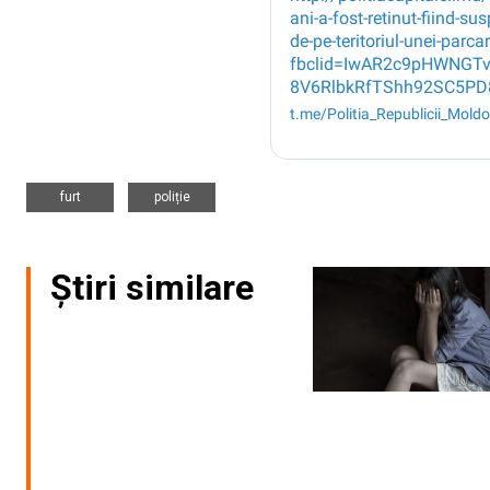
,
furt
poliție
Știri similare