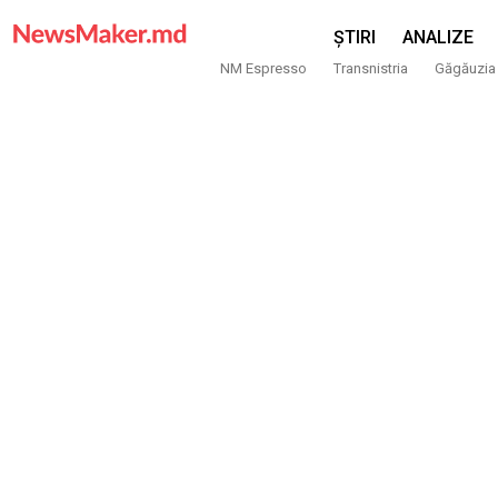
ȘTIRI
ANALIZE
NM Espresso
Transnistria
Găgăuzia