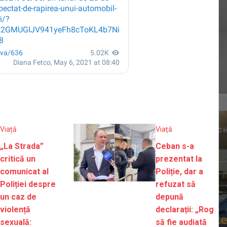
Viață
Viață
„La Strada”
Ceban s-a
critică un
prezentat la
comunicat al
Poliție, dar a
Poliției despre
refuzat să
un caz de
depună
violență
declarații: „Rog
sexuală:
să fie audiată