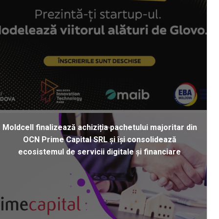
Moldcell finalizează achiziția pachetului majoritar din
OCN Prime Capital SRL și își consolidează
ecosistemul de servicii digitale și financiare