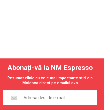
Abonați-vă la NM Espresso
Rezumat zilnic cu cele mai importante știri din
Moldova direct pe emailul dvs