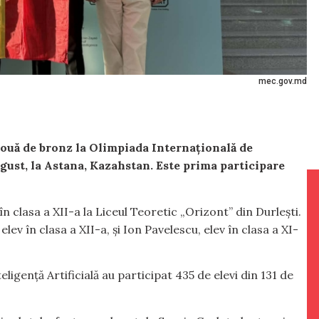
mec.gov.md
două de bronz la Olimpiada Internațională de
ugust, la Astana, Kazahstan. Este prima participare
n clasa a XII-a la Liceul Teoretic „Orizont” din Durlești.
ev în clasa a XII-a, și Ion Pavelescu, elev în clasa a XI-
ligență Artificială au participat 435 de elevi din 131 de