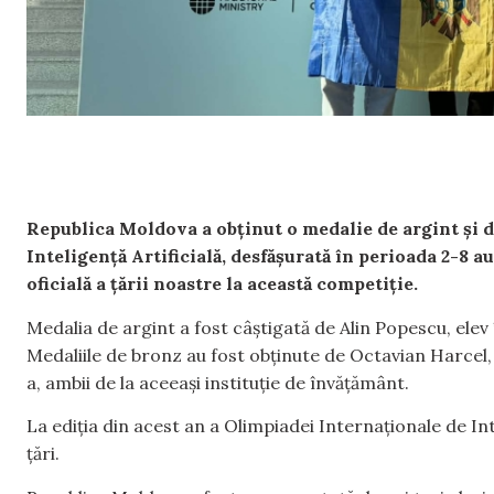
Republica Moldova a obținut o medalie de argint și 
Inteligență Artificială, desfășurată în perioada 2-8 a
oficială a țării noastre la această competiție.
Medalia de argint a fost câștigată de Alin Popescu, elev î
Medaliile de bronz au fost obținute de Octavian Harcel, el
a, ambii de la aceeași instituție de învățământ.
La ediția din acest an a Olimpiadei Internaționale de Inte
țări.