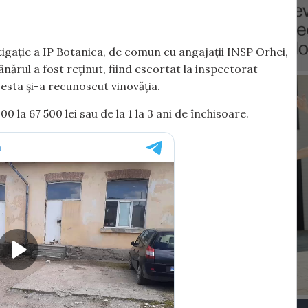
tigație a IP Botanica, de comun cu angajații INSP Orhei,
Tânărul a fost reținut, fiind escortat la inspectorat
cesta și-a recunoscut vinovăția.
 la 67 500 lei sau de la 1 la 3 ani de închisoare.