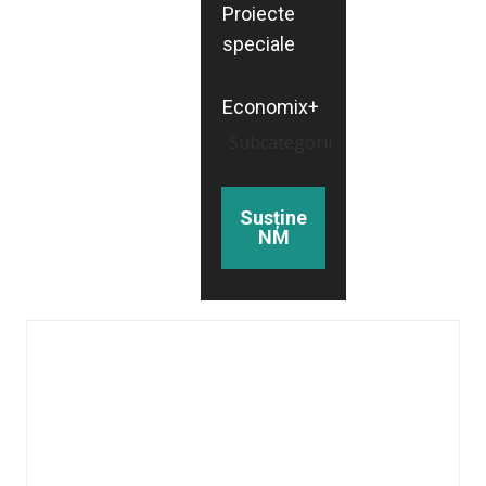
Proiecte
speciale
Economix+
Subcategorii
Susține
NM