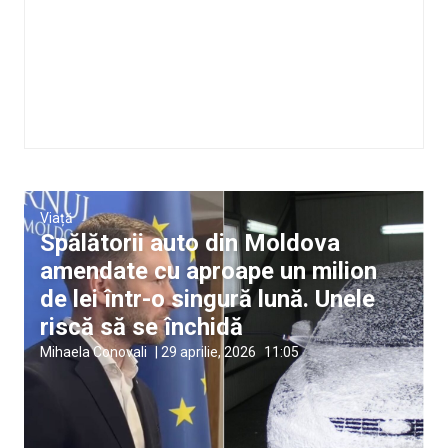
Viață
Spălătorii auto din Moldova
amendate cu aproape un milion
de lei într-o singură lună. Unele
riscă să se închidă
Mihaela Conovali
|
29 aprilie, 2026
11:05