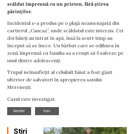
scăldat împreună cu un prieten, fără știrea
părinților.
Incidentul s-a produs pe o plajă neamenajată din
cartierul „Caucaz”, unde scăldatul este interzis. Cei
doi băieți au intrat în apă, însă la scurt timp au
început să se înece. Un bărbat care se odihnea în
zonă împreună cu familia sa a reușit să-l salveze pe
unul dintre adolescenți.
Trupul neînsuflețit al celuilalt băiat a fost găsit
ulterior de salvatori în apropierea satului
Merenești.
Cazul este investigat.
,
bender
înec
Știri