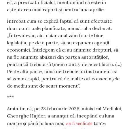
ei”, a precizat oficialul, menționând că este în
așteptarea unui raport și pentru luna aprilie.
Întrebat cum se explică faptul că sunt efectuate
doar controale planificate, ministrul a declarat:
„Într-adevăr, aici chiar analizăm foarte bine
legislația, pe de o parte, să nu expunem agenții
economici. Înțelegem că ei au anumite drepturi, să
nu fie anumite abuzuri din partea autorităților,
pentru că trebuie să ținem cont și de acest lucru. (…)
Pe de altă parte, nouă ne trebuie un instrument ca
să venim rapid, pentru că de multe ori consecințele
de mediu sunt de scurt moment”.
***
Amintim că, pe 23 februarie 2026, ministrul Mediului,
Gheorghe Hajder, a anunțat că, începând cu luna
vor fi verificate
martie și până în luna mai,
toate