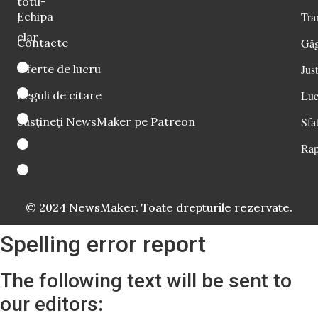
totu-
Echipa
Tra
i
clar
Contacte
Găg
Oferte de lucru
Just
Reguli de citare
Luc
Susțineți NewsMaker pe Patreon
Sfat
Rap
© 2024 NewsMaker. Toate drepturile rezervate.
Spelling error report
The following text will be sent to
our editors: