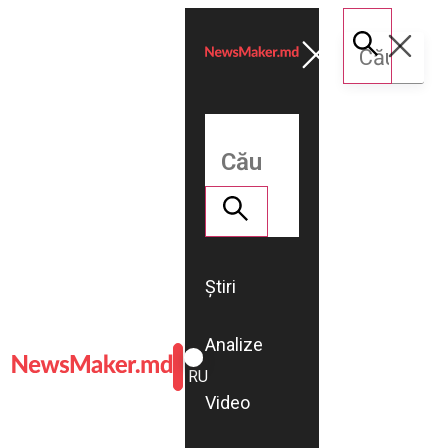
Știri
Analize
ROMÂNĂ
RU
Video