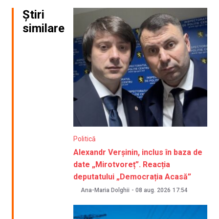
Știri
similare
Politică
Alexandr Verșinin, inclus în baza de
date „Mirotvoreț”. Reacția
deputatului „Democrația Acasă”
Ana-Maria Dolghii
-
08 aug. 2026
17:54