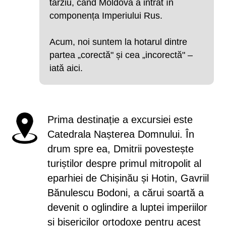
târziu, când Moldova a intrat în
componența Imperiului Rus.
Acum, noi suntem la hotarul dintre
partea „corectă" și cea „incorectă" –
iată aici.
Prima destinație a excursiei este
Catedrala Nașterea Domnului. În
drum spre ea, Dmitrii povestește
turiștilor despre primul mitropolit al
eparhiei de Chișinău și Hotin, Gavriil
Bănulescu Bodoni, a cărui soartă a
devenit o oglindire a luptei imperiilor
și bisericilor ortodoxe pentru acest