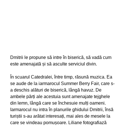
Dmitrii le propune să intre în biserică, să vadă cum
este amenajată și să asculte serviciul divin.
În scuarul Catedralei, între timp, răsună muzica. Ea
se aude de la iarmarocul Summer Berry Fair, care s-
a deschis alături de biserică, lângă havuz. De
ambele părți ale acestuia sunt amenajate tejghele
din lemn, lângă care se închesuie mulți oameni.
Iarmarocul nu intra în planurile ghidului Dmitrii, însă
turiștii s-au arătat interesați, mai ales de mesele la
care se vindeau pomușoare. Liliane fotografiază