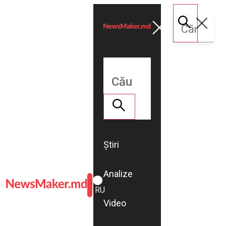
Știri
Analize
ROMÂNĂ
RU
Video