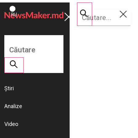
ROMÂNĂ
Susține
RU
NM
Știri
Analize
Video