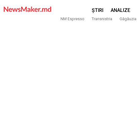
ȘTIRI
ANALIZE
NM Espresso
Transnistria
Găgăuzia