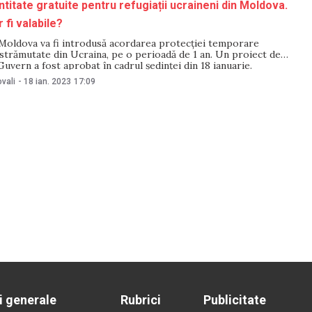
ntitate gratuite pentru refugiații ucraineni din Moldova.
 fi valabile?
 Moldova va fi introdusă acordarea protecției temporare
strămutate din Ucraina, pe o perioadă de 1 an. Un proiect de
uvern a fost aprobat în cadrul ședinței din 18 ianuarie.
are vor solicita protecție temporară vor putea obține un
vali
-
18 ian. 2023
17:09
dentitate, eliberat cu titlu
i generale
Rubrici
Publicitate