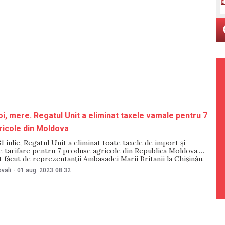
roi, mere. Regatul Unit a eliminat taxele vamale pentru 7
ricole din Moldova
1 iulie, Regatul Unit a eliminat toate taxele de import și
e tarifare pentru 7 produse agricole din Republica Moldova.
t făcut de reprezentanții Ambasadei Marii Britanii la Chișinău.
 adăugat că măsura face parte din acordul semnat în mai 2023 și
vali
-
01 aug. 2023
08:32