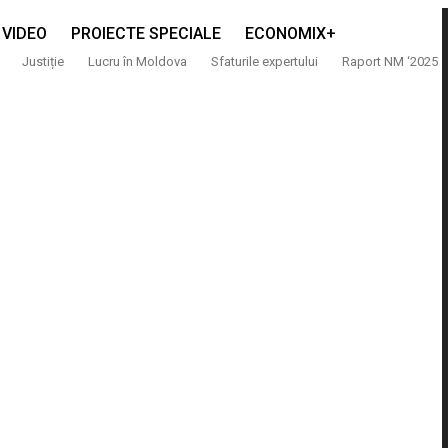
VIDEO
PROIECTE SPECIALE
ECONOMIX+
Justiție
Lucru în Moldova
Sfaturile expertului
Raport NM ‘2025