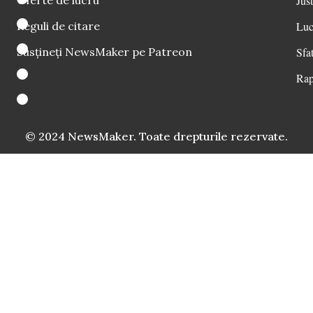
Oferte de lucru
Just
Reguli de citare
Luc
Susțineți NewsMaker pe Patreon
Sfat
Rap
© 2024 NewsMaker. Toate drepturile rezervate.