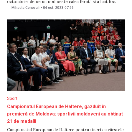
octombrie, de pe un pod peste calea ferată şi a luat foc.
Cazul a avut loc la Mestre, în apropiere de Veneţia, scrie
Mihaela Conovali
-
04 oct. 2023
07:56
News.ro cu
Sport
Campionatul European de Haltere, găzduit în
premieră de Moldova: sportivii moldoveni au obținut
21 de medalii
Campionatul European de Haltere pentru tineri cu vârstele