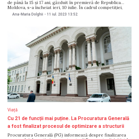
de până la 15 și 17 ani, găzduit în premieră de Republica
Moldova, s-a încheiat ieri, 10 iulie. În cadrul competiției,
sportivii moldoveni au obținut 21 de medalii. Astfel, țara
Ana-Maria Dolghii
-
11 iul. 2023
13:52
noastră s-a ales cu o campioană europeană la haltere și
șase vicecampioni.
Viață
Cu 21 de funcții mai puține. La Procuratura Generală
a fost finalizat procesul de optimizare a structurii
Procuratura Generală (PG) informează despre finalizarea