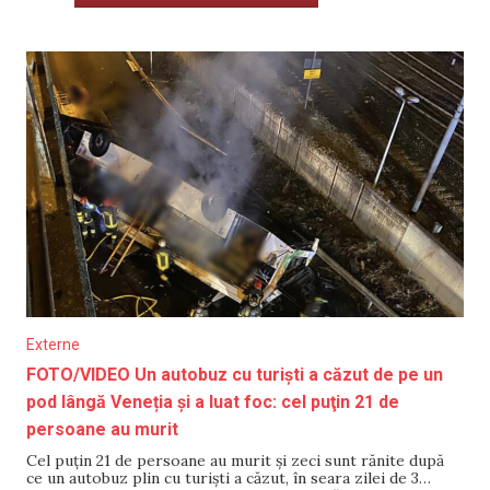
Externe
FOTO/VIDEO Un autobuz cu turiști a căzut de pe un
pod lângă Veneția și a luat foc: cel puţin 21 de
persoane au murit
Cel puţin 21 de persoane au murit și zeci sunt rănite după
ce un autobuz plin cu turiști a căzut, în seara zilei de 3