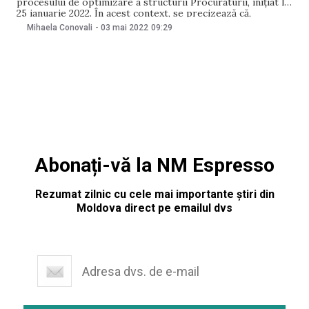
procesului de optimizare a structurii Procuraturii, inițiat la
25 ianuarie 2022. În acest context, se precizează că,
începând cu 3 mai 2022, din cele 90 funcții de procurori
Mihaela Conovali
-
03 mai 2022
09:29
existente s-a redus numărul acestora cu 21. Astfel, au fost
optimizate următoarele funcții: – 1 funcție
Abonați-vă la NM Espresso
Rezumat zilnic cu cele mai importante știri din
Moldova direct pe emailul dvs