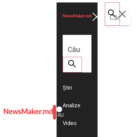
Știri
Analize
ROMÂNĂ
RU
Video