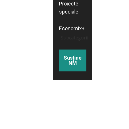
Proiecte
speciale
Economix+
Subcategorii
Susține
NM