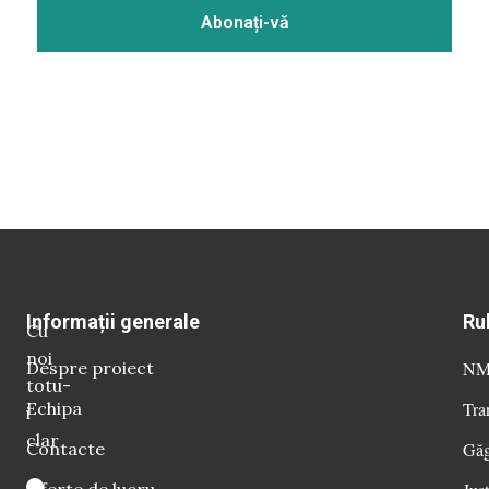
Informații generale
Ru
Cu
noi
Despre proiect
NM 
totu-
Echipa
Tra
i
clar
Contacte
Găg