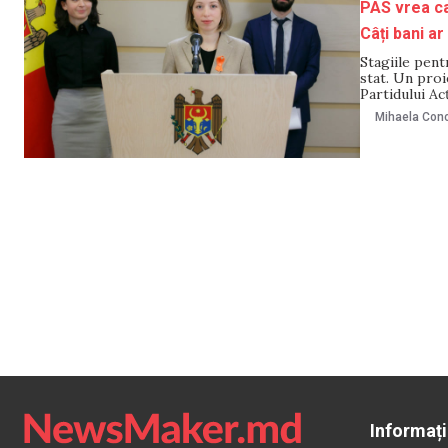
PAS vrea ca s
Câți bani ar
Stagiile pentr
stat. Un proi
Partidului Acț
dorește „stag
Mihaela Cono
Informați