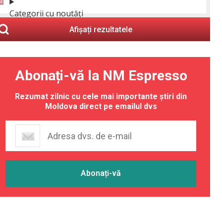
Categorii cu noutăți
Afișați rezultatele
Abonați-vă la NM Espresso
Rezumat zilnic cu cele mai importante știri din
Moldova direct pe emailul dvs