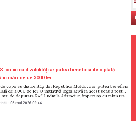
AS: copiii cu dizabilități ar putea beneficia de o plată
ă în mărime de 3000 lei
de copii cu dizabilități din Republica Moldova ar putea beneficia
ală de 3.000 de lei. O inițiativă legislativă în acest sens a fost
 mai de deputata PAS Ludmila Adamciuc, împreună cu ministra
tecției Sociale, Natalia Plugaru. Autorii propun completarea
intii
-
06 mai 2026
09:44