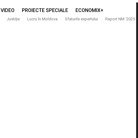
VIDEO
PROIECTE SPECIALE
ECONOMIX+
Justiție
Lucru în Moldova
Sfaturile expertului
Raport NM ‘2025