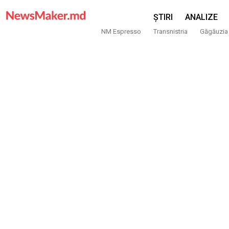
ȘTIRI
ANALIZE
NM Espresso
Transnistria
Găgăuzia