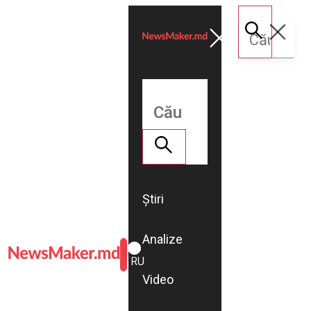
Știri
Analize
ROMÂNĂ
RU
Video