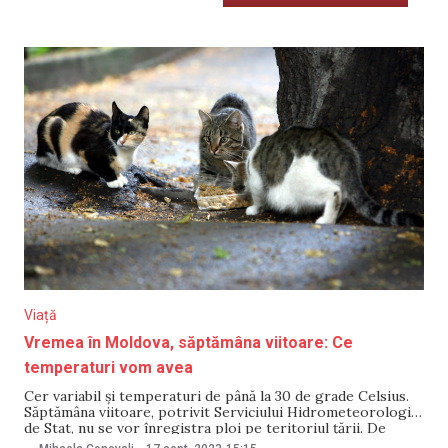
Viață
Vremea în Moldova, săptămâna viitoare: Ce
temperaturi vom avea
Cer variabil și temperaturi de până la 30 de grade Celsius.
Săptămâna viitoare, potrivit Serviciului Hidrometeorologic
de Stat, nu se vor înregistra ploi pe teritoriul țării. De
menționat că pe întreg teritoriul Republicii Moldova încă