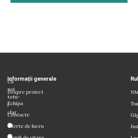
Informații generale
Ru
Cu
noi
Despre proiect
NM 
totu-
Echipa
Tra
i
clar
Contacte
Găg
Oferte de lucru
Just
Reguli de citare
Luc