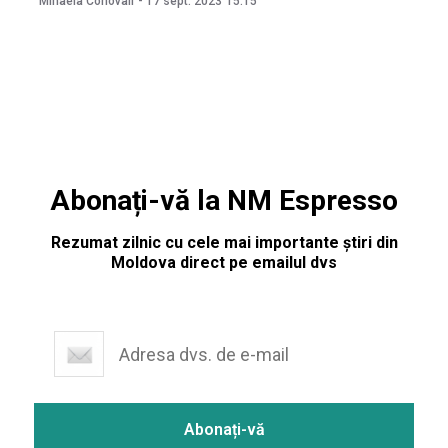
Mihaela Conovali
-
17 sept. 2023
15:15
mai este valabil codul galben de pericol de incendiu.
Avertizarea a fost emisă pe 14
Abonați-vă la NM Espresso
Rezumat zilnic cu cele mai importante știri din
Moldova direct pe emailul dvs