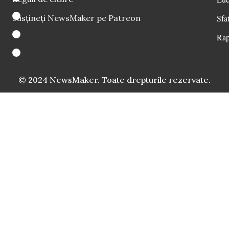
Susțineți NewsMaker pe Patreon
Sfat
Rap
© 2024 NewsMaker. Toate drepturile rezervate.