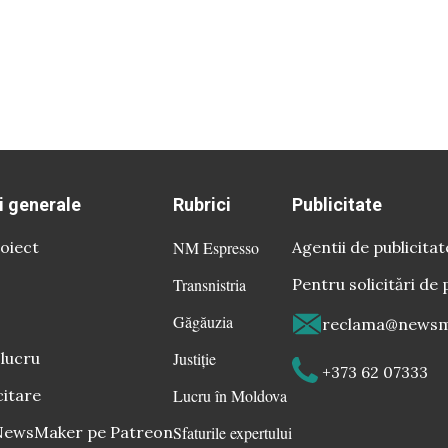
i generale
Rubrici
Publicitate
oiect
NM Espresso
Agentii de publicitat
Transnistria
Pentru solicitări de 
Găgăuzia
reclama@newsm
 lucru
Justiție
+373 62 07333
citare
Lucru în Moldova
 NewsMaker pe Patreon
Sfaturile expertului