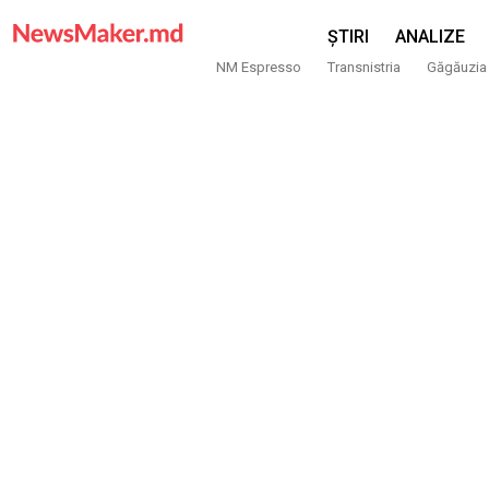
ȘTIRI
ANALIZE
NM Espresso
Transnistria
Găgăuzia