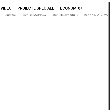
VIDEO
PROIECTE SPECIALE
ECONOMIX+
Justiție
Lucru în Moldova
Sfaturile expertului
Raport NM ‘2025