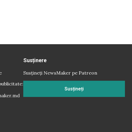
Susținere
e
Susțineți NewsMaker pe Patreon
publicitate:
Susțineți
aker.md