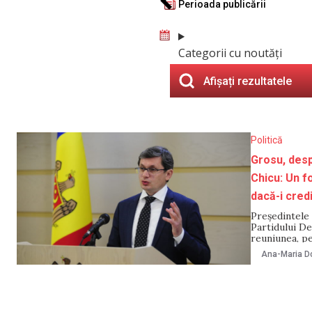
Perioada publicării
Categorii cu noutăți
Afișați rezultatele
Politică
Grosu, desp
Chicu: Un fo
dacă-i cred
Președintele 
Partidului De
reuniunea, pe
guvernământ A
Ana-Maria Do
cadrul ediție