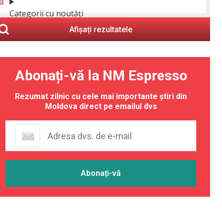
Categorii cu noutăți
Afișați rezultatele
Abonați-vă la NM Espresso
Rezumat zilnic cu cele mai importante știri din
Moldova direct pe emailul dvs