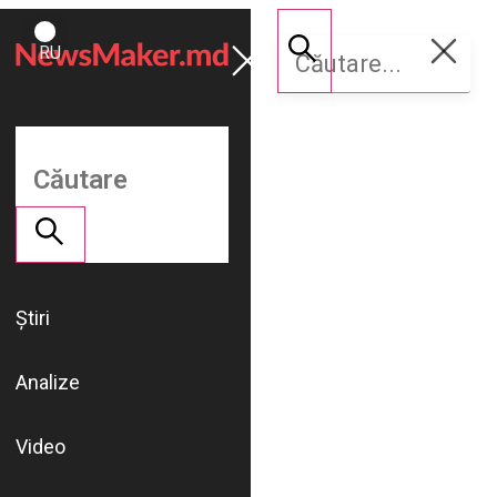
ROMÂNĂ
Susține
RU
NM
Știri
Analize
Video