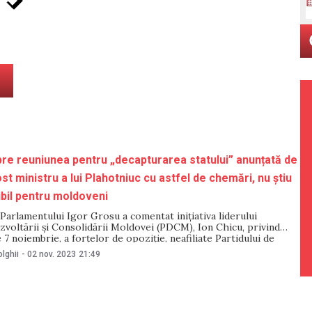
re reuniunea pentru „decapturarea statului” anunțată de
st ministru a lui Plahotniuc cu astfel de chemări, nu știu
ibil pentru moldoveni
Parlamentului Igor Grosu a comentat inițiativa liderului
zvoltării și Consolidării Moldovei (PDCM), Ion Chicu, privind
 7 noiembrie, a forțelor de opoziție, neafiliate Partidului de
cțiune și Solidaritate (PAS), pentru „decapturarea statului”. În
lghii
-
02 nov. 2023
21:49
i din 2 noiembrie a emisiunii „Cabinetul din umbră”, de la Jurnal