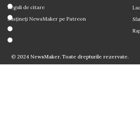
Reguli de citare
Luc
Susțineți NewsMaker pe Patreon
Sfat
Rap
© 2024 NewsMaker. Toate drepturile rezervate.