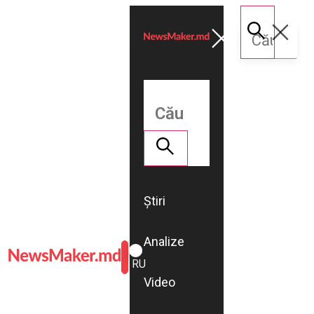
Știri
Analize
ROMÂNĂ
RU
Video