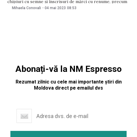
chipiuri cu semne și înscrisuri de mărci cu renume, precum
„Adidas”, „Puma”, „Fila”, „BMW” și „Mercedes-Benz”. Acestea
Mihaela Conovali
-
04 mai 2023
08:53
erau comercializare fără acte de însoțire și acte de
proveniență de la titularii mărcii. Inspectoratul
Abonați-vă la NM Espresso
Rezumat zilnic cu cele mai importante știri din
Moldova direct pe emailul dvs