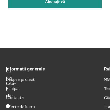
Informații generale
Ru
Cu
noi
Despre proiect
NM 
totu-
Echipa
Tra
i
clar
Contacte
Găg
Oferte de lucru
Just