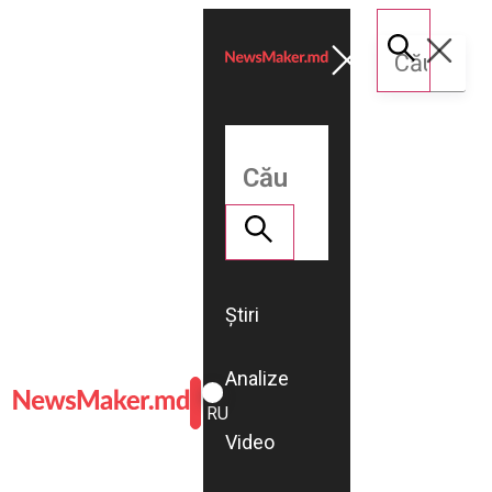
Știri
Analize
ROMÂNĂ
RU
Video