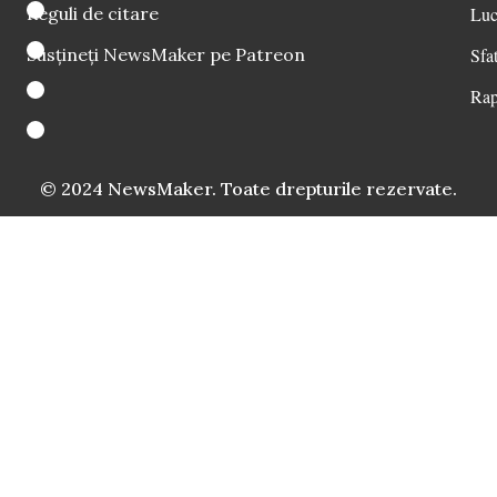
Reguli de citare
Luc
Susțineți NewsMaker pe Patreon
Sfat
Rap
© 2024 NewsMaker. Toate drepturile rezervate.