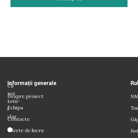
Informații generale
Ru
Cu
noi
Despre proiect
NM 
totu-
Echipa
Tra
i
clar
Contacte
Găg
Oferte de lucru
Just