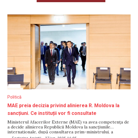
Politică
MAE preia decizia privind alinierea R. Moldova la
sancțiuni. Ce instituții vor fi consultate
Ministerul Afacerilor Externe (MAE) va avea competența de
a decide alinierea Republicii Moldova la sancțiunile
internaționale, după consultarea prim-ministrului, a
autorităților și instituțiilor publice relevante. În caz de