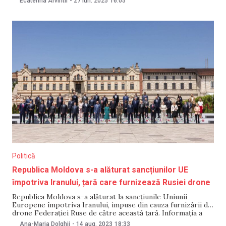
Ecaterina Arvintii
-
27 iun. 2025
16:05
necesitate, subiectul va putea fi examinat în cadrul
Consiliului Interinstituțional de Supervizare, înainte de
adoptarea deciziei finale. Prevederea este inclusă într-un
proiect
Politică
Republica Moldova s-a alăturat sancțiunilor UE
împotriva Iranului, țară care furnizează Rusiei drone
Republica Moldova s-a alăturat la sancțiunile Uniunii
Europene împotriva Iranului, impuse din cauza furnizării de
drone Federației Ruse de către această țară. Informația a
fost confirmată, pe 14 august, de către Ministerul Afacerilor
Ana-Maria Dolghii
-
14 aug. 2023
18:33