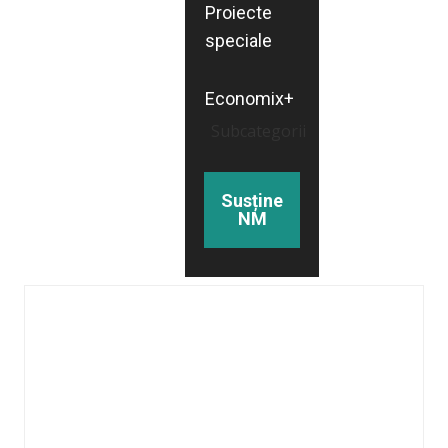
Proiecte
speciale
Economix+
Subcategorii
Susține
NM