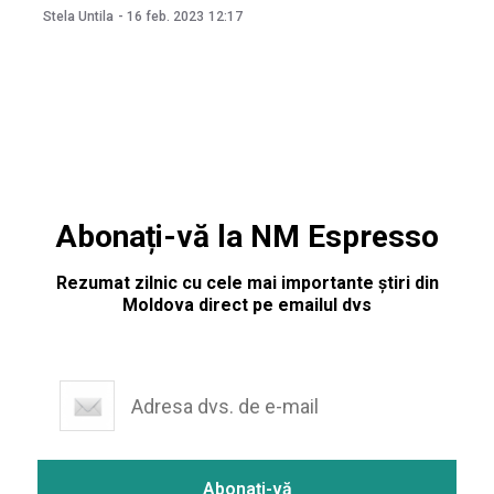
din 16 februarie, Parlamentul a aprobat în lectură finală
Stela Untila
-
16 feb. 2023
12:17
proiectul de lege pentru modificarea unor acte normative:
Legii privind controlul tutunului, Codului contravențional,
Legii privind supravegherea de
Abonați-vă la NM Espresso
Rezumat zilnic cu cele mai importante știri din
Moldova direct pe emailul dvs