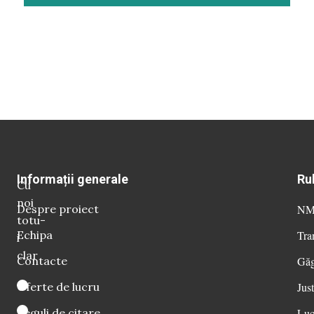
Informații generale
Ru
Cu
noi
Despre proiect
NM 
totu-
Echipa
Tra
i
clar
Contacte
Găg
Oferte de lucru
Just
Reguli de citare
Luc