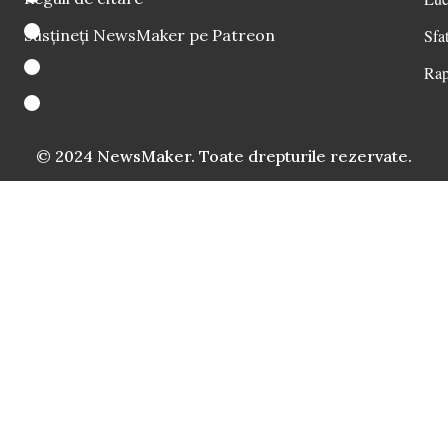
Susțineți NewsMaker pe Patreon
Sfat
Rap
© 2024 NewsMaker. Toate drepturile rezervate.