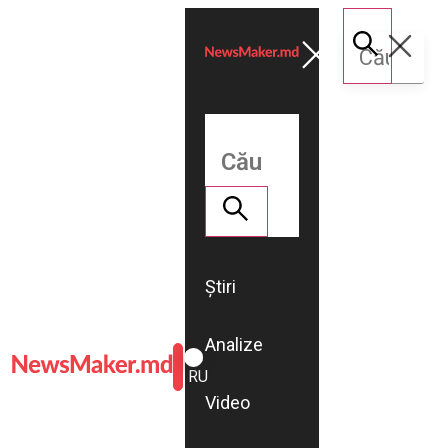
Știri
Analize
ROMÂNĂ
RU
Video