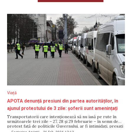
Viață
APOTA denunță presiuni din partea autorităților, în
ajunul protestului de 3 zile: șoferii sunt amenințați
Transportatorii care intenționează să nu iasă pe rute în
următoarele trei zile – 27, 28 și 29 februarie – în semn de
protest față de politicile Guvernului, ar fi intimidați, presați
și chiar amenințați de oamenii legii și autorități. Declarația a