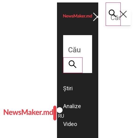
Știri
Analize
ROMÂNĂ
RU
Video