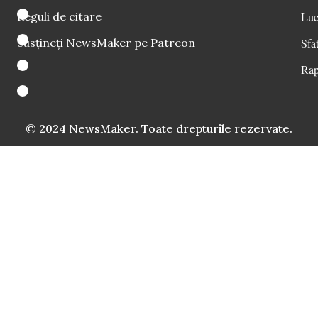
Reguli de citare
Luc
Susțineți NewsMaker pe Patreon
Sfat
Rap
© 2024 NewsMaker. Toate drepturile rezervate.