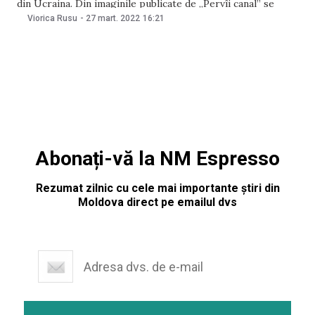
din Ucraina. Din imaginile publicate de „Pervîi canal” se
vede că opt dintre ei au picioarele amputate (în întregime
Viorica Rusu
-
27 mart. 2022
16:21
sau parțial). Singurul care se putea ridica era cu brațul
amputat, scrie „Novaia gazeta”.
Abonați-vă la NM Espresso
Rezumat zilnic cu cele mai importante știri din
Moldova direct pe emailul dvs