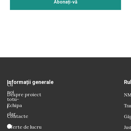
Informații generale
Ru
Cu
noi
Despre proiect
NM 
totu-
Echipa
Tra
i
clar
Contacte
Găg
Oferte de lucru
Just