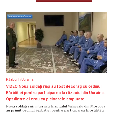
Război în Ucraina
VIDEO Nouă soldați ruși au fost decorați cu ordinul
Bărbăției pentru participarea la războiul din Ucraina.
Opt dintre ei erau cu picioarele amputate
Nouă soldați ruși internați la spitalul Vișnevski din Moscova
au primit ordinul Bărbăției pentru participarea la ostilitățile