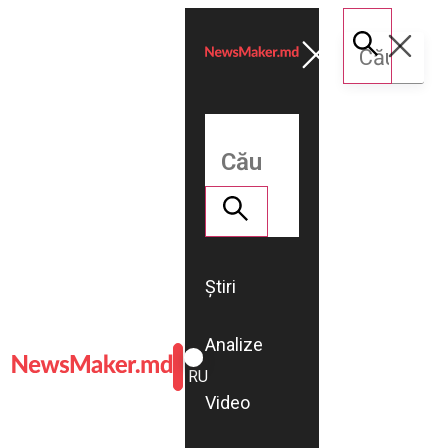
Știri
Analize
ROMÂNĂ
RU
Video