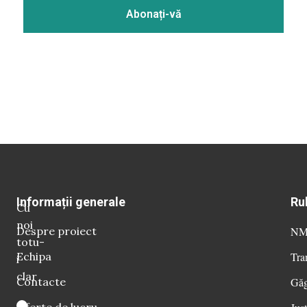
Informații generale
Ru
Cu
noi
Despre proiect
NM 
totu-
Echipa
Tra
i
clar
Contacte
Găg