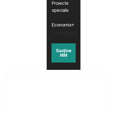
Proiecte
speciale
Economix+
Subcategorii
Susține
NM