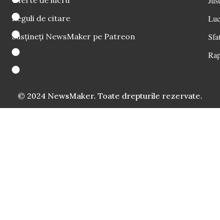
Oferte de lucru
Just
Reguli de citare
Luc
Susțineți NewsMaker pe Patreon
Sfat
Rap
© 2024 NewsMaker. Toate drepturile rezervate.