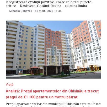
înregistrează evoluții pozitive. Toate cele trei puncte
critice – Naslavcea, Cosăuți, Rezina – au atins limita
admisibilă. Dacă, în următoarele 48 de ore, analizele vor
Mihaela Conovali
-
18 mart. 2026
11:35
arăta aceleași rezultate sau se vor îmbunătăți, se ia în calcul
redeschiderea stației de pompare de la
Viață
Analiză: Prețul apartamentelor din Chișinău a trecut
pragul de €1 100 pentru un metru pătrat
Prețul apartamentelor din municipiul Chișinău este mult mai