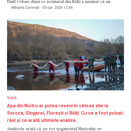
Emil Ceban, după ce primarul din Bălți a anunțat că un
laborator din Iași a confirmat prezența bacteriilor și
Mihaela Conovali
-
03 iun. 2026
12:46
depășirea concentrației admise de nitriți în apa din forajul
unei grădinițe și
Viață
Apa din Nistru ar putea reveni în câteva zile la
Soroca, Sîngerei, Florești și Bălți. Cu ce a fost poluat
râul și ce arată ultimele analize
Analizele arată că, pe tot segmentul Nistrului, se