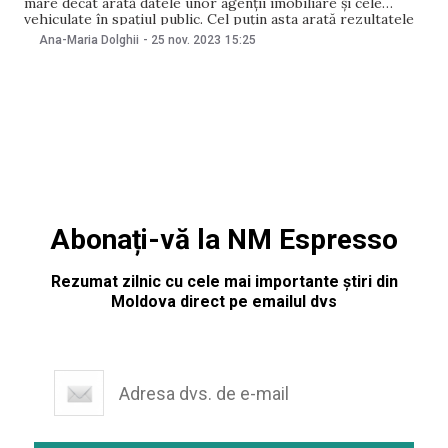
mare decât arată datele unor agenții imobiliare și cele
vehiculate în spațiul public. Cel puțin asta arată rezultatele
unei analize realizate de experții Institutului pentru Politici
Ana-Maria Dolghii
-
25 nov. 2023
15:25
și Reforme Europene (IPRE), Stanislav Ghilețchi și Adrian
Ermurachi, relatează MoldStreet. Potrivit analizei, în
prezent nu
Abonați-vă la NM Espresso
Rezumat zilnic cu cele mai importante știri din
Moldova direct pe emailul dvs