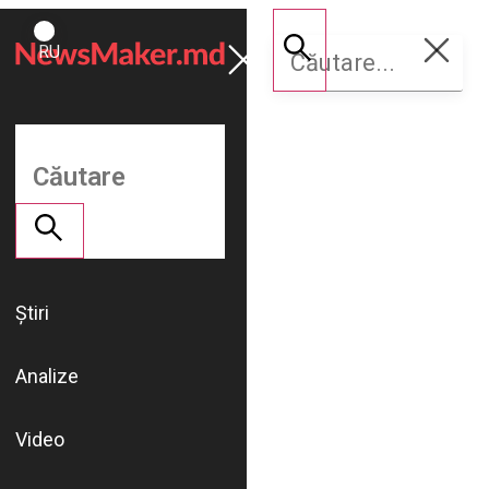
ROMÂNĂ
Susține
RU
NM
Știri
Analize
Video