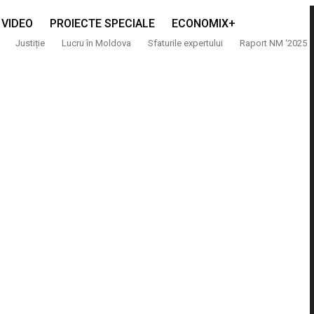
VIDEO
PROIECTE SPECIALE
ECONOMIX+
Justiție
Lucru în Moldova
Sfaturile expertului
Raport NM ‘2025