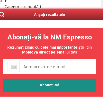
Categorii cu noutăți
Afișați rezultatele
Abonați-vă la NM Espresso
Rezumat zilnic cu cele mai importante știri din
Moldova direct pe emailul dvs