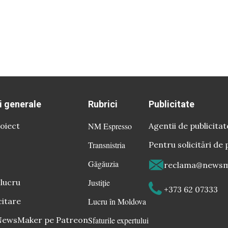
i generale
Rubrici
Publicitate
oiect
NM Espresso
Agentii de publicitat
Transnistria
Pentru solicitări de 
Găgăuzia
reclama@newsm
 lucru
Justiție
+373 62 07333
citare
Lucru în Moldova
 NewsMaker pe Patreon
Sfaturile expertului