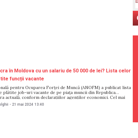
cra în Moldova cu un salariu de 50 000 de lei? Lista celor
tite funcții vacante
onală pentru Ocuparea Forței de Muncă (ANOFM) a publicat lista
e plătite job-uri vacante de pe piața muncii din Republica
ra actuală, conform declarațiilor agenților economici. Cel mai
rintre ofertele de muncă vacante este, în prezent, în domeniul
lghii
-
21 mai 2024
13:40
r și constituie – 50