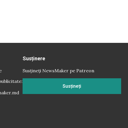
Susținere
e
Susțineți NewsMaker pe Patreon
publicitate:
Susțineți
aker.md