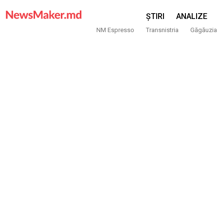
ȘTIRI
ANALIZE
NM Espresso
Transnistria
Găgăuzia