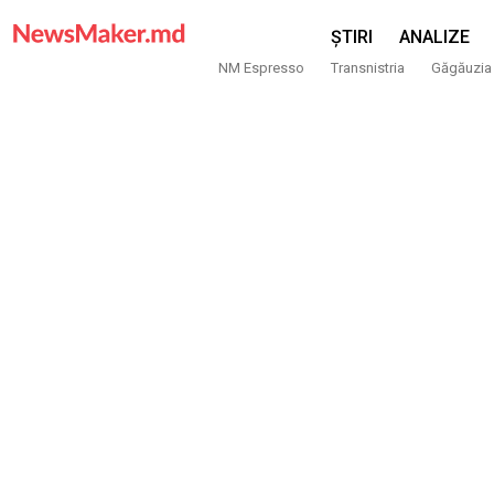
ȘTIRI
ANALIZE
NM Espresso
Transnistria
Găgăuzia