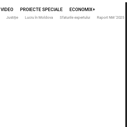
VIDEO
PROIECTE SPECIALE
ECONOMIX+
Justiție
Lucru în Moldova
Sfaturile expertului
Raport NM ‘2025