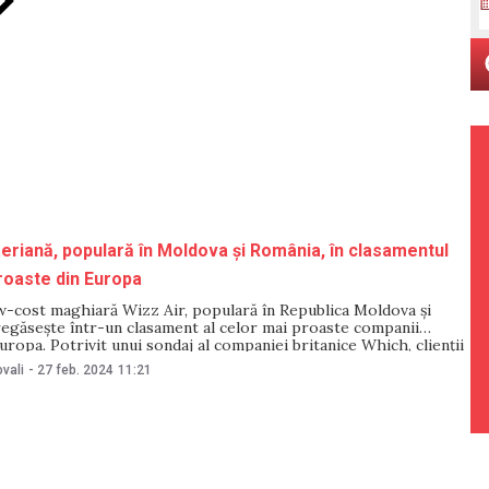
riană, populară în Moldova și România, în clasamentul
roaste din Europa
-cost maghiară Wizz Air, populară în Republica Moldova și
regăsește într-un clasament al celor mai proaste companii
uropa. Potrivit unui sondaj al companiei britanice Which, clienții
 plâns de cele mai multe ori pe întârzierea zborurilor și pe
vali
-
27 feb. 2024
11:21
mpania a întrebat britanicii