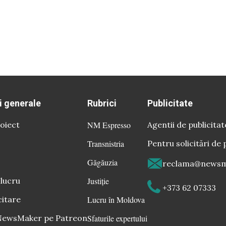
i generale
Rubrici
Publicitate
oiect
NM Espresso
Agentii de publicitat
Transnistria
Pentru solicitări de 
Găgăuzia
reclama@newsm
 lucru
Justiție
+373 62 07333
citare
Lucru în Moldova
 NewsMaker pe Patreon
Sfaturile expertului