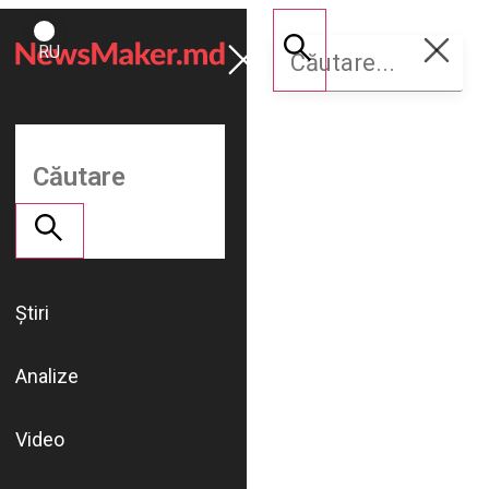
ROMÂNĂ
Susține
RU
NM
Știri
Analize
Video