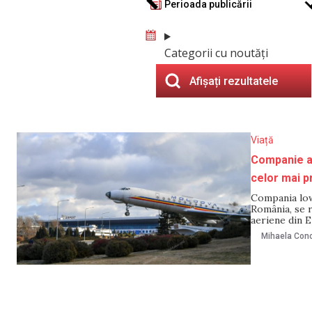
Perioada publicării
Categorii cu noutăți
Afișați rezultatele
Viață
Companie ae
celor mai p
Compania low
România, se 
aeriene din E
Wizz Air s-au
Mihaela Cono
deservire. Co