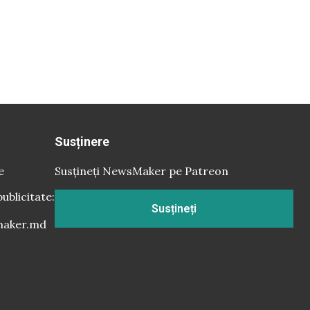
Susținere
e
Susțineți NewsMaker pe Patreon
publicitate:
Susțineți
aker.md