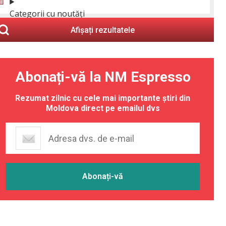
Categorii cu noutăți
Afișați rezultatele
Abonați-vă la NM Espresso
Rezumat zilnic cu cele mai importante știri din
Moldova direct pe emailul dvs