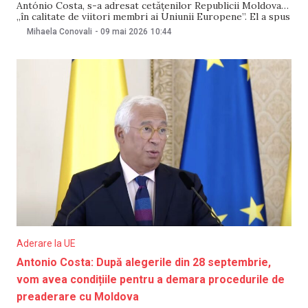
António Costa, s-a adresat cetățenilor Republicii Moldova
„în calitate de viitori membri ai Uniunii Europene”. El a spus
că, pe 9 mai, celebrăm proiectul nostru european comun și
Mihaela Conovali
-
09 mai 2026
10:44
se depun multe eforturi pentru ca aderarea Republicii
Moldova la Uniunea Europeană să devină realitate, iar
Aderare la UE
Antonio Costa: După alegerile din 28 septembrie,
vom avea condițiile pentru a demara procedurile de
preaderare cu Moldova