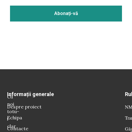
Informații generale
Ru
Cu
noi
Despre proiect
NM 
totu-
Echipa
Tra
i
clar
Contacte
Găg