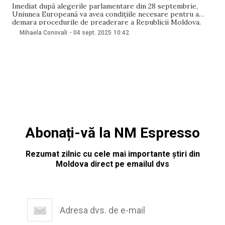
Imediat după alegerile parlamentare din 28 septembrie,
Uniunea Europeană va avea condițiile necesare pentru a
demara procedurile de preaderare a Republicii Moldova.
Declarația a fost făcută de președintele Consiliului
Mihaela Conovali
-
04 sept. 2025
10:42
European, António Costa, aflat pe 3 septembrie la
București, în timpul unei conferințe de presă alături de
președintele României, Nicușor Dan.
Abonați-vă la NM Espresso
Rezumat zilnic cu cele mai importante știri din
Moldova direct pe emailul dvs