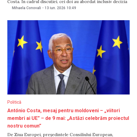
Costa. În cadrul discuției, cei doi au abordat inclusiv decizia
convenită de statele membre ale UE de a deschide primul
Mihaela Conovali
-
13 iun. 2026
10:49
cluster de negocieri de aderare. Șefa statului a declarat, în
acest sens, că Republica Moldova este
Politică
António Costa, mesaj pentru moldoveni – „viitori
membri ai UE” – de 9 mai: „Astăzi celebrăm proiectul
nostru comun”
De Ziua Europei, președintele Consiliului European,