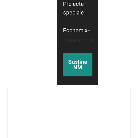
Proiecte
speciale
Economix+
Subcategorii
Susține
NM