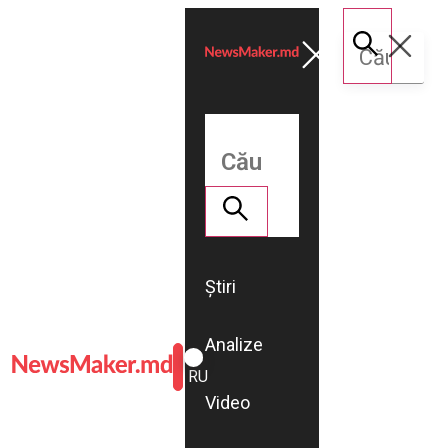
Știri
Analize
ROMÂNĂ
RU
Video