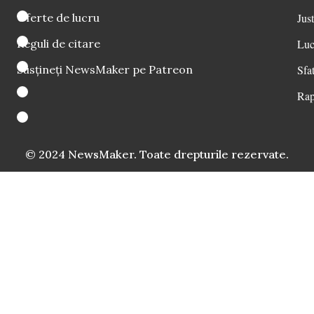
Oferte de lucru
Just
Reguli de citare
Luc
Susțineți NewsMaker pe Patreon
Sfat
Rap
© 2024 NewsMaker. Toate drepturile rezervate.