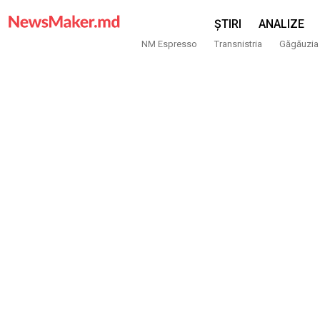
ȘTIRI
ANALIZE
NM Espresso
Transnistria
Găgăuzia