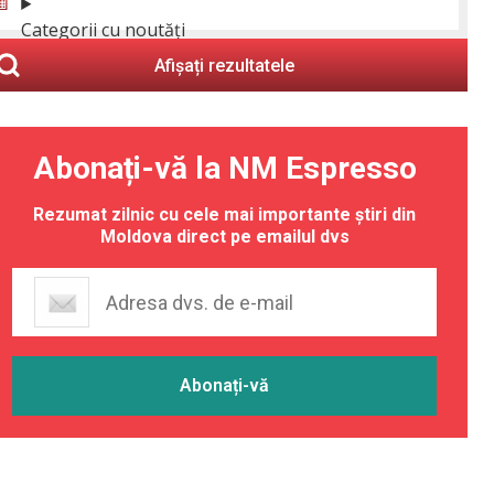
Categorii cu noutăți
Afișați rezultatele
Abonați-vă la NM Espresso
Rezumat zilnic cu cele mai importante știri din
Moldova direct pe emailul dvs