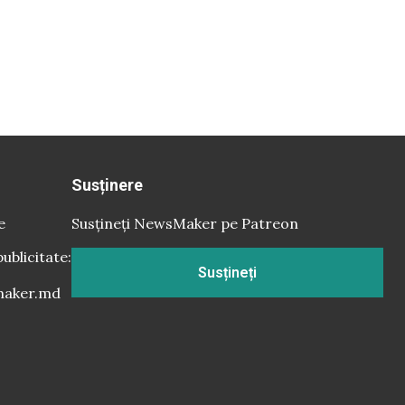
Susținere
e
Susțineți NewsMaker pe Patreon
publicitate:
Susțineți
aker.md