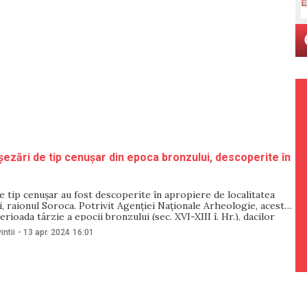
ezări de tip cenușar din epoca bronzului, descoperite în
e tip cenușar au fost descoperite în apropiere de localitatea
i, raionul Soroca. Potrivit Agenției Naționale Arheologie, acestea
rioada târzie a epocii bronzului (sec. XVI-XIII î. Hr.), dacilor
. III d. Hr. și evului mediu târziu (sec. XVI-XVIII). Potrivit sursei
intii
-
13 apr. 2024
16:01
perirea a