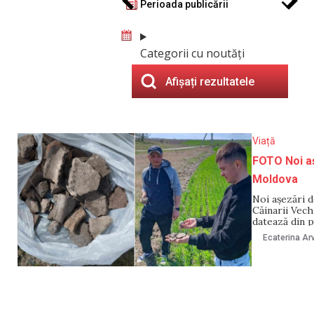
Perioada publicării
Categorii cu noutăți
Afișați rezultatele
Viață
FOTO Noi aș
Moldova
Noi așezări d
Căinarii Vech
datează din pe
liberi din sec
Ecaterina Arv
citate, desco