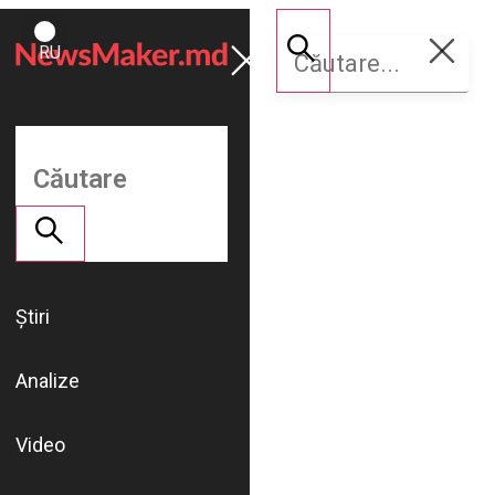
ROMÂNĂ
Susține
RU
NM
Știri
Analize
Video