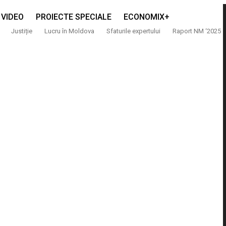
VIDEO
PROIECTE SPECIALE
ECONOMIX+
Justiție
Lucru în Moldova
Sfaturile expertului
Raport NM ‘2025