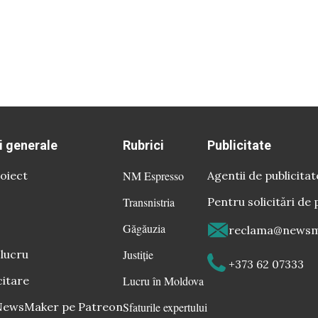
i generale
Rubrici
Publicitate
oiect
NM Espresso
Agentii de publicitat
Transnistria
Pentru solicitări de 
Găgăuzia
reclama@newsm
 lucru
Justiție
+373 62 07333
citare
Lucru în Moldova
 NewsMaker pe Patreon
Sfaturile expertului