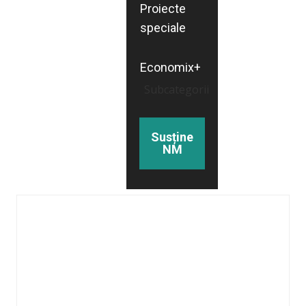
Proiecte
speciale
Economix+
Subcategorii
Susține
NM