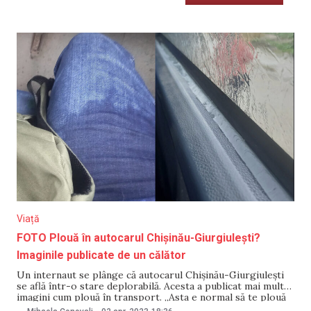
Viață
FOTO Plouă în autocarul Chișinău-Giurgiulești?
Imaginile publicate de un călător
Un internaut se plânge că autocarul Chișinău-Giurgiulești
se află într-o stare deplorabilă. Acesta a publicat mai multe
imagini cum plouă în transport. „Asta e normal să te plouă
în autocarul Chișinău-Giurgiulești!? Parcă s-a promis că