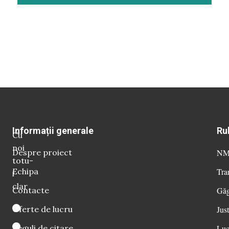
Informații generale
Ru
Cu
noi
Despre proiect
NM 
totu-
Echipa
Tra
i
clar
Contacte
Găg
Oferte de lucru
Just
Reguli de citare
Luc