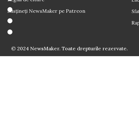
Susțineți NewsMaker pe Patreon
Sfat
Rap
© 2024 NewsMaker. Toate drepturile rezervate.