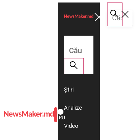
Știri
Analize
ROMÂNĂ
RU
Video