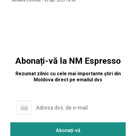
Mihaela Conovali
-
02 apr. 2023
18:36
majorarea tarifelor la transportul interurban va duce la
ameliorarea calității condițiilor de călătorie”, scrie Dumitru
Abonați-vă la NM Espresso
Rezumat zilnic cu cele mai importante știri din
Moldova direct pe emailul dvs