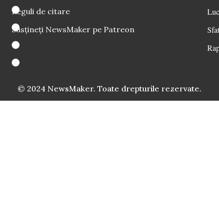
Reguli de citare
Luc
Susțineți NewsMaker pe Patreon
Sfat
Rap
© 2024 NewsMaker. Toate drepturile rezervate.