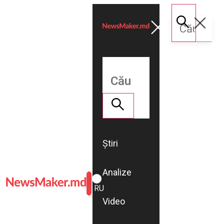
Știri
Analize
ROMÂNĂ
RU
Video