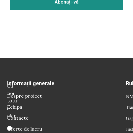
Informații generale
Ru
Cu
noi
Despre proiect
NM 
totu-
Echipa
Tra
i
clar
Contacte
Găg
Oferte de lucru
Just