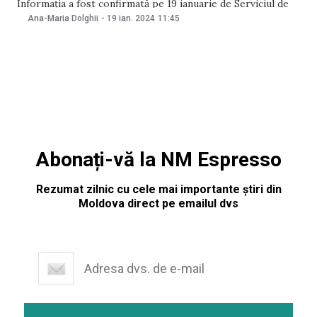
Informația a fost confirmată pe 19 ianuarie de Serviciul de
Informații și Securitate. SIS a precizat că a intrat în posesia
Ana-Maria Dolghii
-
19 ian. 2024
11:45
de date ce indică la relansarea campaniilor de dezinformare
și manipulare cu scopul
Abonați-vă la NM Espresso
Rezumat zilnic cu cele mai importante știri din
Moldova direct pe emailul dvs