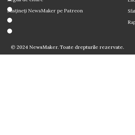
Susțineți NewsMaker pe Patreon
Sfat
Rap
© 2024 NewsMaker. Toate drepturile rezervate.