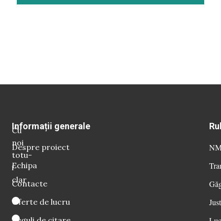
Informații generale
Ru
Cu
noi
Despre proiect
NM 
totu-
Echipa
Tra
i
clar
Contacte
Găg
Oferte de lucru
Just
Reguli de citare
Luc