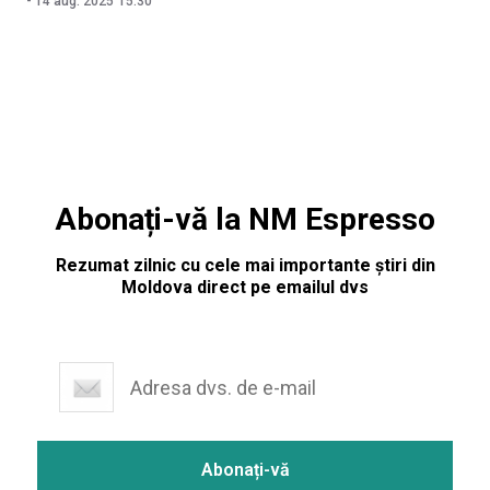
-
14 aug. 2025
15:30
despre Gonzalo Boye, din Spania, și William Julié, din Franța.
Anunțul a fost făcut de deputatul independent Vadim
Fotescu, afiliat fugarului Ilan Șor,
Abonați-vă la NM Espresso
Rezumat zilnic cu cele mai importante știri din
Moldova direct pe emailul dvs