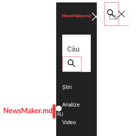
Știri
Analize
ROMÂNĂ
RU
Video