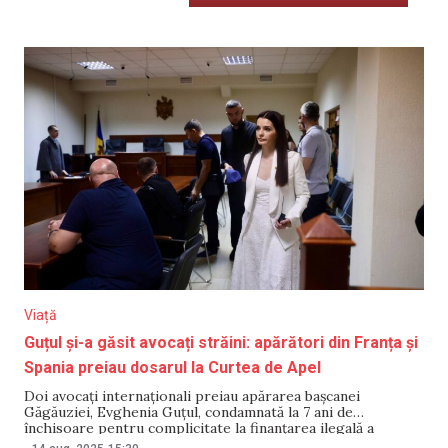
Viață
Guțul și-a găsit avocați străini: apărători din Franța și
Spania preiau dosarul la Curtea de Apel
Doi avocați internaționali preiau apărarea bașcanei
Găgăuziei, Evghenia Guțul, condamnată la 7 ani de
închisoare pentru complicitate la finanțarea ilegală a
partidului „Șor”, declarat neconstituțional. Este vorba