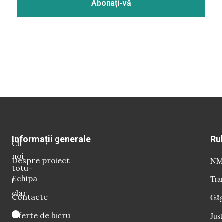
Informații generale
Ru
Cu
noi
Despre proiect
NM 
totu-
Echipa
Tra
i
clar
Contacte
Găg
Oferte de lucru
Just