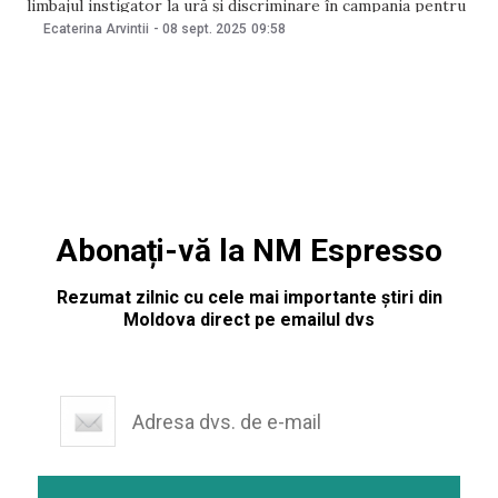
limbajul instigator la ură și discriminare în campania pentru
parlamentare. Ombudsmanul susține că discursurile politice
Ecaterina Arvintii
-
08 sept. 2025
09:58
trebuie să rămână în limitele respectului față de alegători și
contracandidați „Chiar din primele zile ale campaniei
electorale
Abonați-vă la NM Espresso
Rezumat zilnic cu cele mai importante știri din
Moldova direct pe emailul dvs