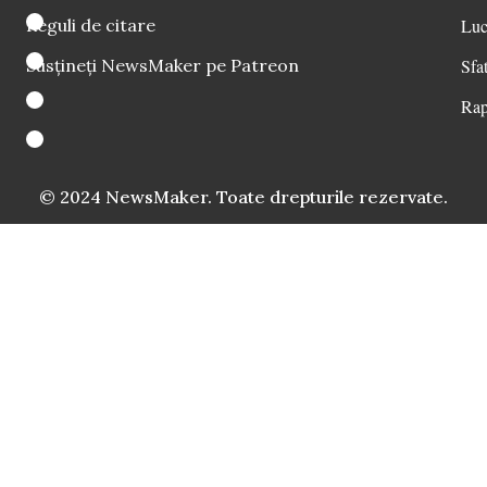
Reguli de citare
Luc
Susțineți NewsMaker pe Patreon
Sfat
Rap
© 2024 NewsMaker. Toate drepturile rezervate.