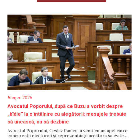
Alegeri 2025
Avocatul Poporului, după ce Buzu a vorbit despre
„bîdle” la o întâlnire cu alegătorii: mesajele trebuie
să unească, nu să dezbine
Avocatul Poporului, Ceslav Panico, a venit cu un apel către
concurenții electorali și reprezentanții acestora să evite