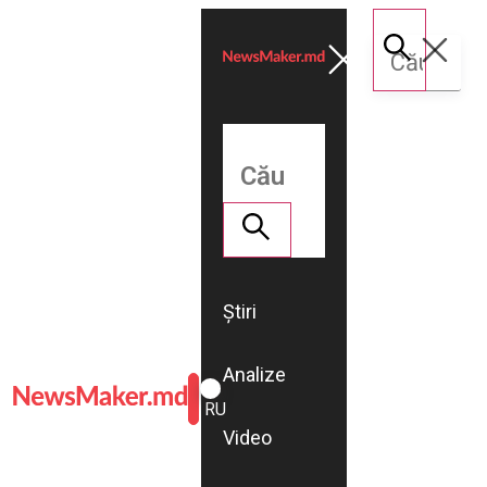
Știri
Analize
ROMÂNĂ
RU
Video