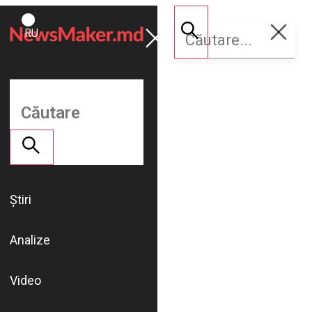
ROMÂNĂ
Susține
RU
NM
Știri
Analize
Video