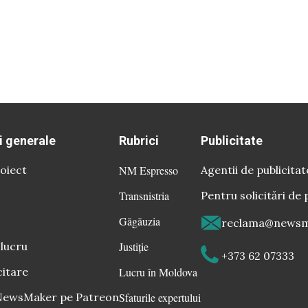
i generale
Rubrici
Publicitate
oiect
NM Espresso
Agentii de publicitat
Transnistria
Pentru solicitări de 
Găgăuzia
reclama@newsm
 lucru
Justiție
+373 62 07333
citare
Lucru în Moldova
 NewsMaker pe Patreon
Sfaturile expertului