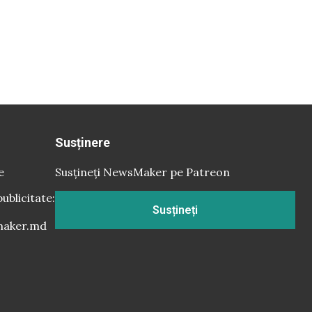
Susținere
e
Susțineți NewsMaker pe Patreon
publicitate:
Susțineți
aker.md