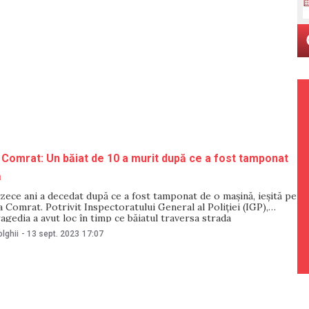
 Comrat: Un băiat de 10 a murit după ce a fost tamponat
ă
ece ani a decedat după ce a fost tamponat de o mașină, ieșită pe
a Comrat. Potrivit Inspectoratului General al Poliției (IGP),
ragedia a avut loc în timp ce băiatul traversa strada
r. Cazul a avut loc în urmă cu două ore. „La fața locului
lghii
-
13 sept. 2023
17:07