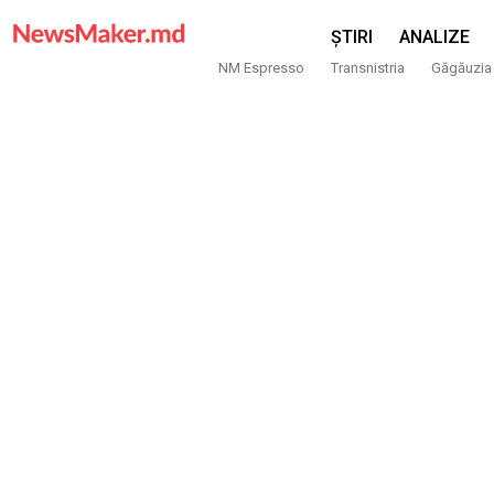
ȘTIRI
ANALIZE
NM Espresso
Transnistria
Găgăuzia