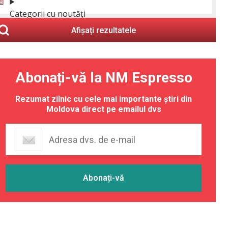
Categorii cu noutăți
Afișați rezultatele
Abonați-vă la NM Espresso
Rezumat zilnic cu cele mai importante știri din
Moldova direct pe emailul dvs