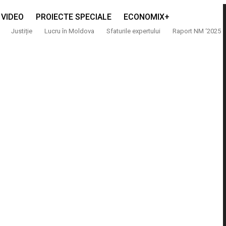
VIDEO
PROIECTE SPECIALE
ECONOMIX+
Justiție
Lucru în Moldova
Sfaturile expertului
Raport NM ‘2025