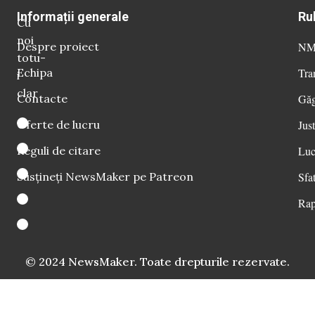
Informații generale
Ru
Cu
noi
Despre proiect
NM 
totu-
Echipa
Tra
i
clar
Contacte
Găg
Oferte de lucru
Just
Reguli de citare
Luc
Susțineți NewsMaker pe Patreon
Sfat
Rap
© 2024 NewsMaker. Toate drepturile rezervate.