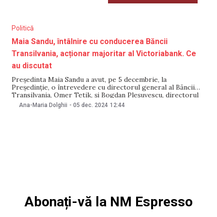
Politică
Maia Sandu, întâlnire cu conducerea Băncii
Transilvania, acționar majoritar al Victoriabank. Ce
au discutat
Președinta Maia Sandu a avut, pe 5 decembrie, la
Președinție, o întrevedere cu directorul general al Băncii
Transilvania, Omer Tetik, și Bogdan Pleșuvescu, directorul
general adjunct legal. Discuțiile au vizat rolul Victoriabank,
Ana-Maria Dolghii
-
05 dec. 2024
12:44
al cărei acționar majoritar este Banca Transilvania, în
susținerea afacerilor mici și mijlocii. Potrivit unui comunicat
al Președințiie,
Abonați-vă la NM Espresso