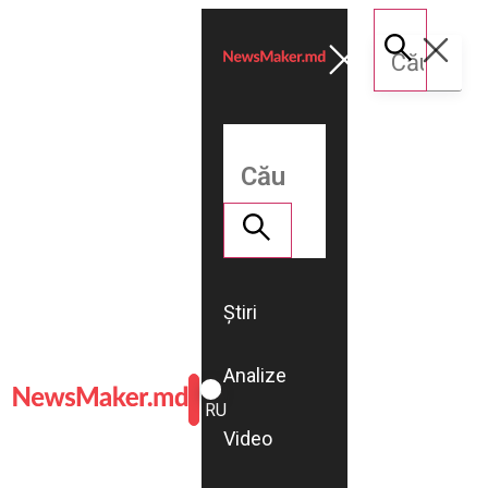
Știri
Analize
ROMÂNĂ
RU
Video