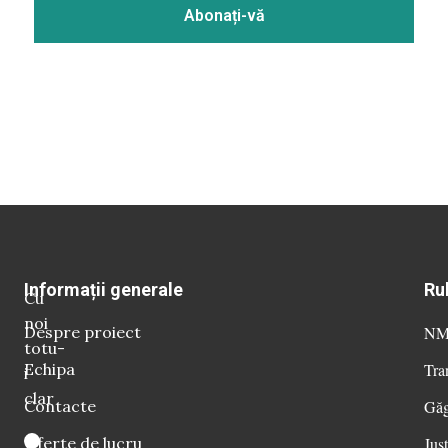
Informații generale
Ru
Cu
noi
Despre proiect
NM 
totu-
Echipa
Tra
i
clar
Contacte
Găg
Oferte de lucru
Just