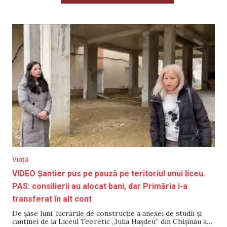
Viață
VIDEO Șantier pus pe pauză pe teritoriul unui liceu.
PAS: consilierii au alocat bani, dar Primăria i-a
transferat în alt cont
De șase luni, lucrările de construcție a anexei de studii și
cantinei de la Liceul Teoretic „Iulia Hașdeu” din Chișinău au