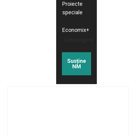
Proiecte
speciale
Economix+
Subcategorii
Susține
NM