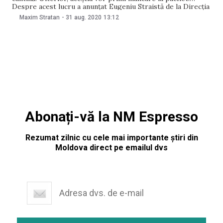
Despre acest lucru a anunțat Eugeniu Straistă de la Direcția
Securitatea Alimentelor, în cadrul ședinței Consiliului
Maxim Stratan
-
31 aug. 2020
13:12
Municipal Chișinău, astăzi, 31 august, informează Agora.
„Sperăm timp de două săptămâni să revenim
Abonați-vă la NM Espresso
Rezumat zilnic cu cele mai importante știri din
Moldova direct pe emailul dvs