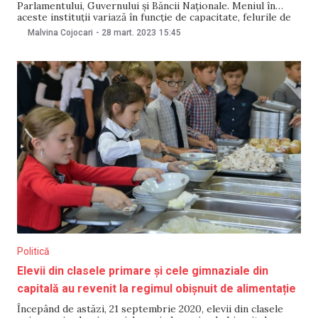
Parlamentului, Guvernului și Băncii Naționale. Meniul în
aceste instituții variază în funcție de capacitate, felurile de
mâncare, numărul acestora, dar și preț. Cantina Băncii
Malvina Cojocari
-
28 mart. 2023
15:45
Naționale a Moldovei (BNM) are 64 de locuri. Jurnaliștii au
aflat că, pentru a fluidiza accesul
Politică
Elevii din clasele primare și cele gimnaziale din
capitală au revenit la regimul obișnuit de alimentație
Începând de astăzi, 21 septembrie 2020, elevii din clasele