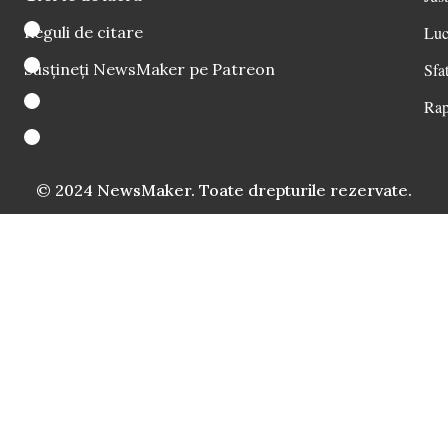
Reguli de citare
Luc
Susțineți NewsMaker pe Patreon
Sfat
Rap
© 2024 NewsMaker. Toate drepturile rezervate.