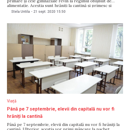
primare și cele gimnaziale revin la regimul obișnuit de
alimentație. Aceștia sunt hrăniți la cantină și primesc și
bucate calde, se arată într-un comunicat publicat de
Stela Untila
-
21 sept. 2020
15:50
primăria capitalei. Viceprimarul capitalei, Angela Cutasevici,
a informat luni, în cadrul ședinței operative, că săptămâna
Viață
Până pe 7 septembrie, elevii din capitală nu vor fi
hrăniți la cantină
Până pe 7 septembrie, elevii din capitală nu vor fi hrăniți la
cantină. Ulterior, aceștia vor primi mâncare la pachet.