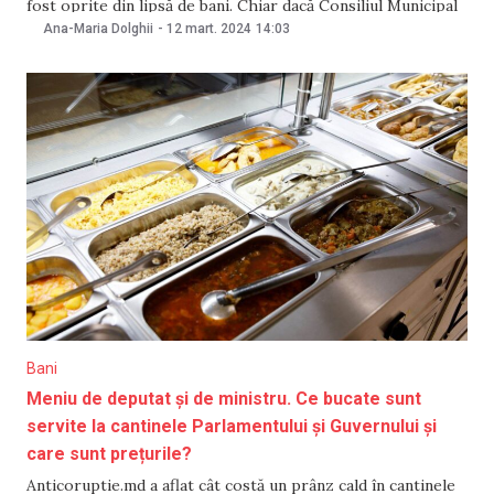
fost oprite din lipsă de bani. Chiar dacă Consiliul Municipal
Chișinău (CMC) a alocat, în vara lui 2022, toată suma
Ana-Maria Dolghii
-
12 mart. 2024
14:03
necesară pentru realizarea construcției, primăria ar fi
transferat în
Bani
Meniu de deputat și de ministru. Ce bucate sunt
servite la cantinele Parlamentului și Guvernului și
care sunt prețurile?
Anticoruptie.md a aflat cât costă un prânz cald în cantinele