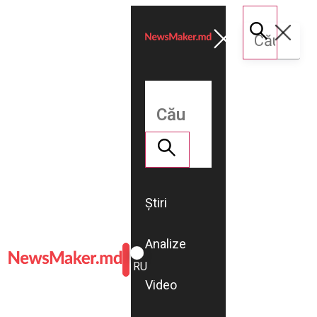
Știri
Analize
ROMÂNĂ
RU
Video