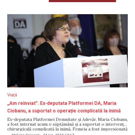
Viață
„Am reînviat”. Ex-deputata Platformei DA, Maria
Ciobanu, a suportat o operație complicată la inimă
Ex-deputata Platformei Demnitate și Adevăr, Maria Ciobanu,
a fost internat acum o săptămână și a suportat o intervenție
chirurgicală complicată la inimă. Femeia a fost impresionată
de competența medicilor de la IMSP Institutul de