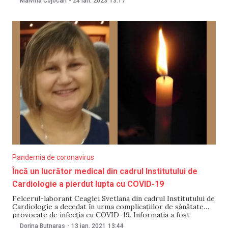
Malvina Cojocari
-
24 ian. 2023
13:17
Cardiologie și le mulțumește pentru că acum se simte mai
bine. Maria Ciobanu povestește că a
Pandemia de coronavirus
Încă un lucrător medical din cadrul Institutului de
Cardiologie a pierdut lupta cu COVID-19
Felcerul-laborant Ceaglei Svetlana din cadrul Institutului de
Cardiologie a decedat în urma complicațiilor de sănătate
provocate de infecția cu COVID-19. Informația a fost
confirmată de reprezentanții Institutului de Cardiologie pe
Dorina Butnaras
-
13 ian. 2021
13:44