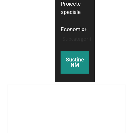
Proiecte
speciale
Economix+
Subcategorii
Susține
NM