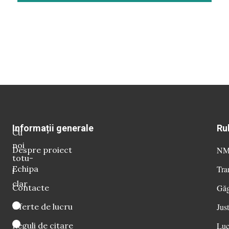
Informații generale
Ru
Cu
noi
Despre proiect
NM 
totu-
Echipa
Tra
i
clar
Contacte
Găg
Oferte de lucru
Just
Reguli de citare
Luc