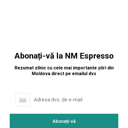
13 ianuarie. „Condoleanțe familiei colegei noastre, Ceaglei
Svetlana, care a pierdut lupta cu viața la vârsta de 54 de ani
Abonați-vă la NM Espresso
Rezumat zilnic cu cele mai importante știri din
Moldova direct pe emailul dvs