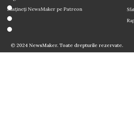
Susțineți NewsMaker pe Patreon
Sfat
Rap
© 2024 NewsMaker. Toate drepturile rezervate.