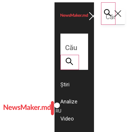
Știri
Analize
ROMÂNĂ
RU
Video