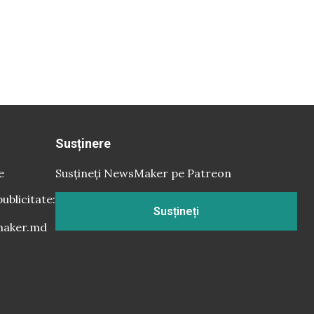
Susținere
e
Susțineți NewsMaker pe Patreon
publicitate:
Susțineți
aker.md