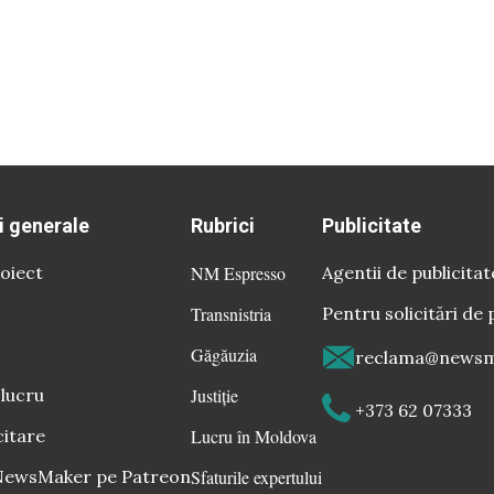
i generale
Rubrici
Publicitate
oiect
NM Espresso
Agentii de publicitat
Transnistria
Pentru solicitări de 
Găgăuzia
reclama@newsm
 lucru
Justiție
+373 62 07333
citare
Lucru în Moldova
 NewsMaker pe Patreon
Sfaturile expertului