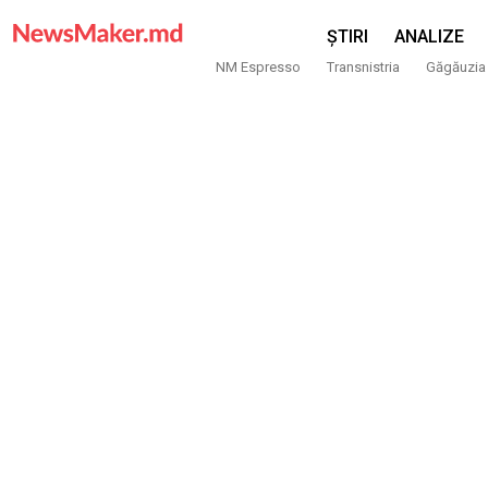
ȘTIRI
ANALIZE
NM Espresso
Transnistria
Găgăuzia