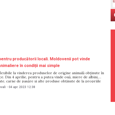
pentru producătorii locali. Moldovenii pot vinde
nimaliere în condiții mai simple
flexibile la vinderea produselor de origine animală obținute în
ce. Din 4 aprilie, pentru a putea vinde ouă, miere de albini,
te, carne de pasăre și alte produse obținute de la propriile
nii vor trebui să obțină doar un carnet de sănătate. Carnetul de
vali
-
04 apr. 2023
12:38