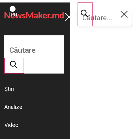
ROMÂNĂ
Susține
RU
NM
Știri
Analize
Video