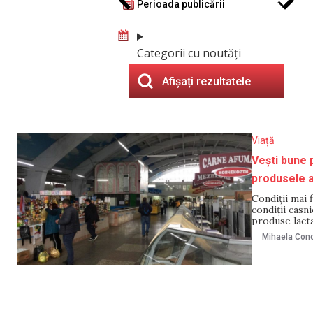
Perioada publicării
Categorii cu noutăți
Afișați rezultatele
Viață
Vești bune 
produsele a
Condiții mai 
condiții casni
produse lacta
animale, oame
Mihaela Cono
sănătate