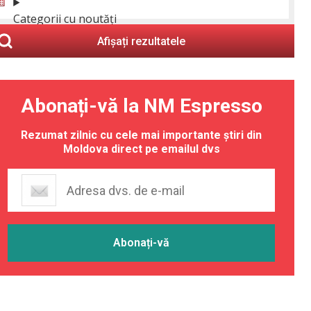
Categorii cu noutăți
Afișați rezultatele
Abonați-vă la NM Espresso
Rezumat zilnic cu cele mai importante știri din
Moldova direct pe emailul dvs