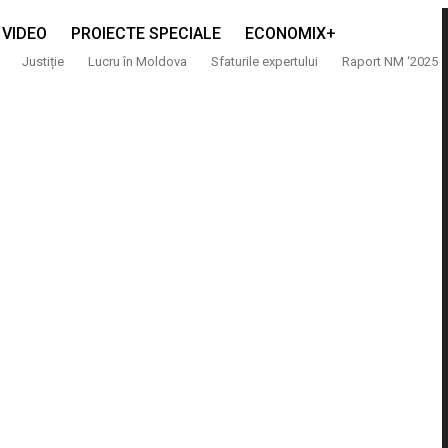
VIDEO
PROIECTE SPECIALE
ECONOMIX+
Justiție
Lucru în Moldova
Sfaturile expertului
Raport NM ‘2025