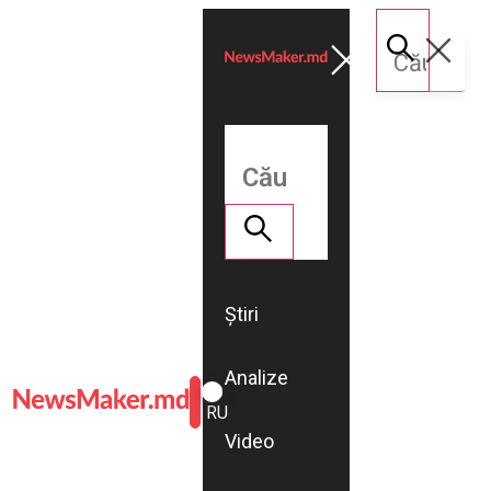
Știri
Analize
ROMÂNĂ
RU
Video