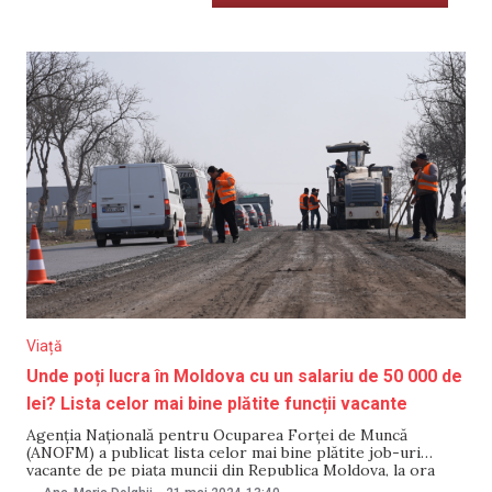
Viață
Unde poți lucra în Moldova cu un salariu de 50 000 de
lei? Lista celor mai bine plătite funcții vacante
Agenția Națională pentru Ocuparea Forței de Muncă
(ANOFM) a publicat lista celor mai bine plătite job-uri
vacante de pe piața muncii din Republica Moldova, la ora
actuală, conform declarațiilor agenților economici. Cel mai