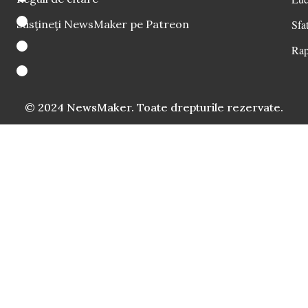
Susțineți NewsMaker pe Patreon
Sfat
Rap
© 2024 NewsMaker. Toate drepturile rezervate.