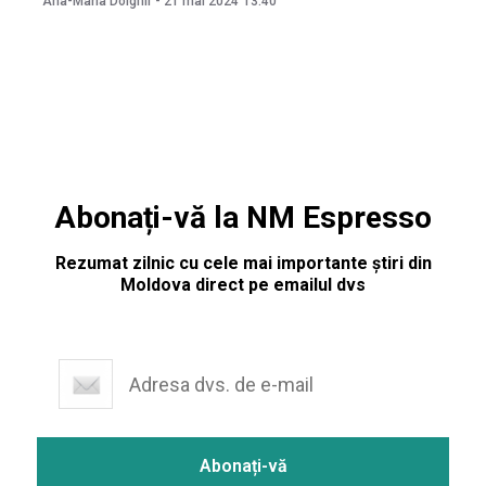
Ana-Maria Dolghii
-
21 mai 2024
13:40
bun salariu printre ofertele de muncă vacante este, în
prezent, în domeniul construcțiilor și constituie – 50
Abonați-vă la NM Espresso
Rezumat zilnic cu cele mai importante știri din
Moldova direct pe emailul dvs