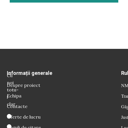
Informații generale
Ru
Cu
noi
Despre proiect
NM 
totu-
Echipa
Tra
i
clar
Contacte
Găg
Oferte de lucru
Just
Reguli de citare
Luc