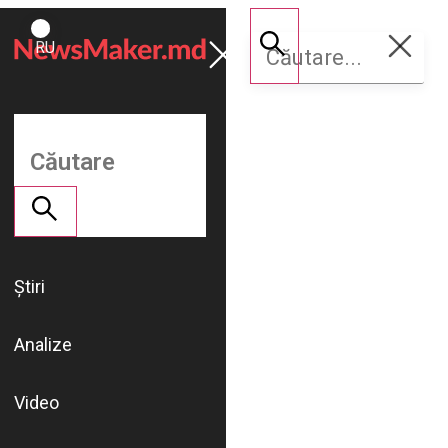
ROMÂNĂ
Susține
RU
NM
Știri
Analize
Video