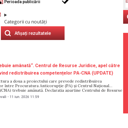
Perioada publicării
Categorii cu noutăți
Afișați rezultatele
ebuie amânată“. Centrul de Resurse Juridice, apel către
ivind redistribuirea competențelor PA-CNA (UPDATE)
ctura a doua a proiectului care prevede redistribuirea
r între Procuratura Anticorupție (PA) și Centrul Național
 (CNA) trebuie amânată. Declarația aparține Centrului de Resurse
Moldova, organizație neguvernamentală. Potrivit Centrului, în
vali
-
11 iun. 2026
11:59
care Procuratura Anticorupție este supusă procedurii de vetting,
ste contradictoriu ca