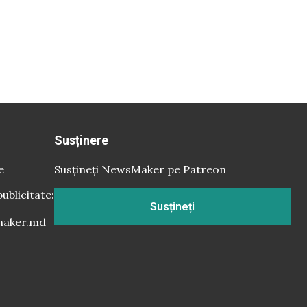
Susținere
e
Susțineți NewsMaker pe Patreon
publicitate:
Susțineți
aker.md