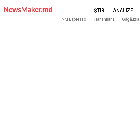
ȘTIRI
ANALIZE
NM Espresso
Transnistria
Găgăuzia