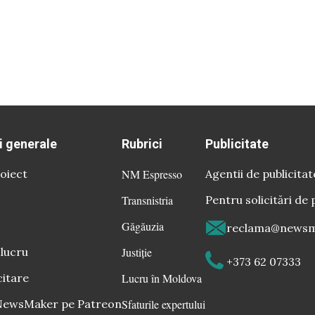
i generale
Rubrici
Publicitate
oiect
NM Espresso
Agentii de publicitat
Transnistria
Pentru solicitări de 
Găgăuzia
reclama@newsm
 lucru
Justiție
+373 62 07333
citare
Lucru în Moldova
 NewsMaker pe Patreon
Sfaturile expertului