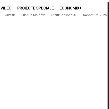
VIDEO
PROIECTE SPECIALE
ECONOMIX+
Justiție
Lucru în Moldova
Sfaturile expertului
Raport NM ‘2025