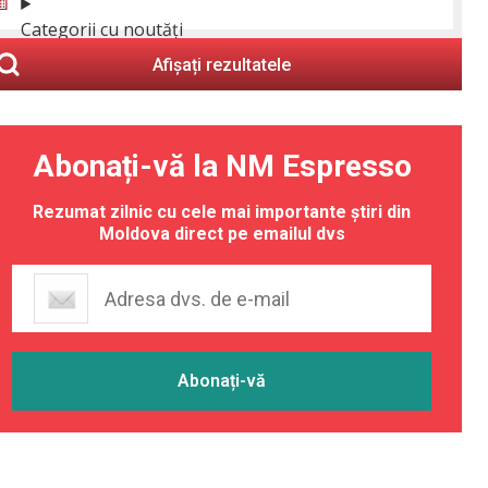
Categorii cu noutăți
Afișați rezultatele
Abonați-vă la NM Espresso
Rezumat zilnic cu cele mai importante știri din
Moldova direct pe emailul dvs