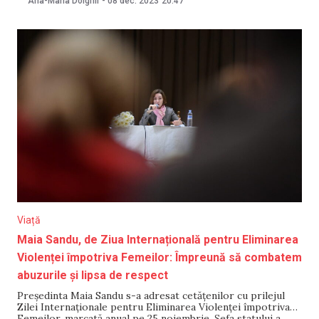
Ana-Maria Dolghii
-
08 dec. 2023
20:47
moldovenești în locul celor importate. „Plus 6 miliarde de
lei în economia noastră! Anual!
Viață
Maia Sandu, de Ziua Internațională pentru Eliminarea
Violenței împotriva Femeilor: Împreună să combatem
abuzurile și lipsa de respect
Președinta Maia Sandu s-a adresat cetățenilor cu prilejul
Zilei Internaționale pentru Eliminarea Violenței împotriva
Femeilor, marcată anual pe 25 noiembrie. Șefa statului a