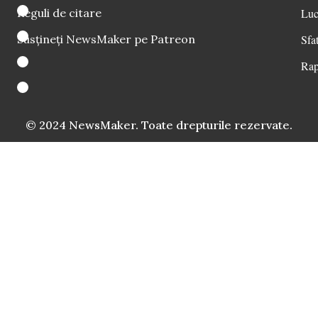
Reguli de citare
Luc
Susțineți NewsMaker pe Patreon
Sfat
Rap
© 2024 NewsMaker. Toate drepturile rezervate.