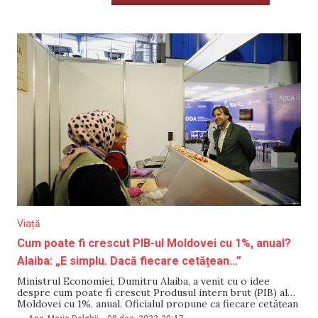
Viață
Cum poate fi crescut PIB-ul Moldovei cu 1%, anual?
Alaiba: „E simplu. Dacă fiecare cetățean…”
Ministrul Economiei, Dumitru Alaiba, a venit cu o idee
despre cum poate fi crescut Produsul intern brut (PIB) al
Moldovei cu 1%, anual. Oficialul propune ca fiecare cetățean
să cheltuiască 200 de lei, lunar, pentru produse