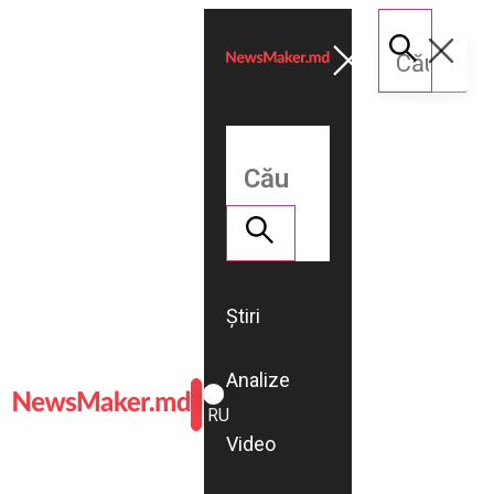
Știri
Analize
ROMÂNĂ
RU
Video