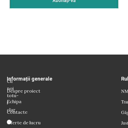
Informații generale
Ru
Cu
noi
Despre proiect
NM 
totu-
Echipa
Tra
i
clar
Contacte
Găg
Oferte de lucru
Just