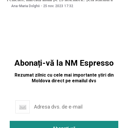
îndemnat moldovenii să combată împreună cu autoritățile
Ana-Maria Dolghii
-
25 nov. 2023
17:32
țării violența împotriva femeilor, abuzurile, lipsa de respect
și stereotipurile. „Nu există nicio scuză pentru violența față
de femei. Nu
Abonați-vă la NM Espresso
Rezumat zilnic cu cele mai importante știri din
Moldova direct pe emailul dvs