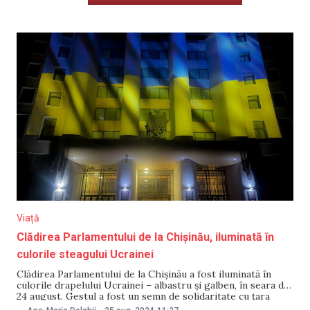
Viață
Clădirea Parlamentului de la Chișinău, iluminată în
culorile steagului Ucrainei
Clădirea Parlamentului de la Chișinău a fost iluminată în
culorile drapelului Ucrainei – albastru și galben, în seara de
24 august. Gestul a fost un semn de solidaritate cu țara
vecină, care a sărbătorit Ziua Independenței. Precizăm că,