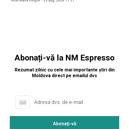
Ana-Maria Dolghii
-
25 aug. 2024
11:27
pe 24 august, Ucraina a marcat 33 de ani de la declararea
Abonați-vă la NM Espresso
Rezumat zilnic cu cele mai importante știri din
Moldova direct pe emailul dvs