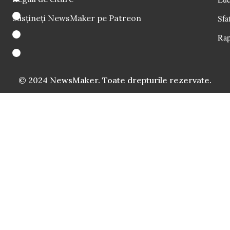
Susțineți NewsMaker pe Patreon
Sfat
Rap
© 2024 NewsMaker. Toate drepturile rezervate.