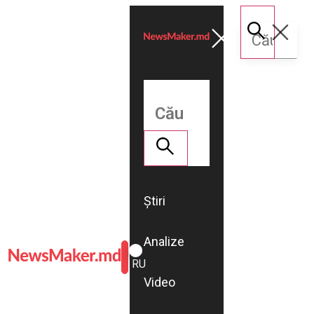
Știri
Analize
ROMÂNĂ
RU
Video