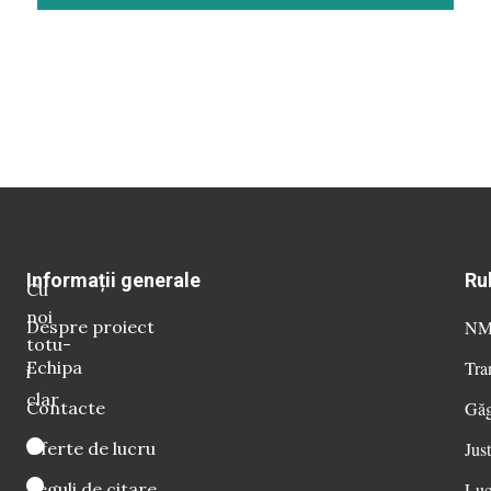
Informații generale
Ru
Cu
noi
Despre proiect
NM 
totu-
Echipa
Tra
i
clar
Contacte
Găg
Oferte de lucru
Just
Reguli de citare
Luc