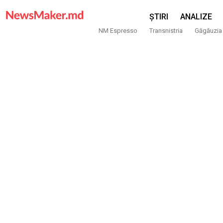
ȘTIRI
ANALIZE
NM Espresso
Transnistria
Găgăuzia