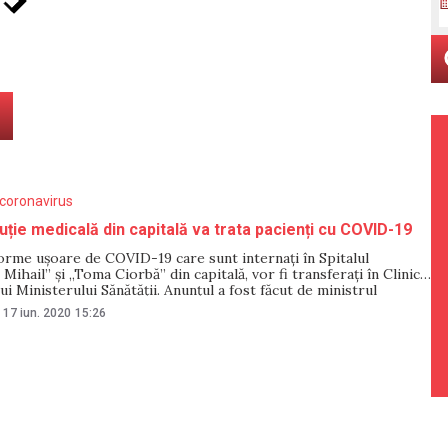
coronavirus
tuție medicală din capitală va trata pacienți cu COVID-19
forme ușoare de COVID-19 care sunt internați în Spitalul
Mihail” și „Toma Ciorbă” din capitală, vor fi transferați în Clinica
lui Ministerului Sănătății. Anunțul a fost făcut de ministrul
ncii și Protecției Sociale, Viorica Dumbrăveanu, în cadrul ședinței
17 iun. 2020
15:26
 17 iunie. Viorica