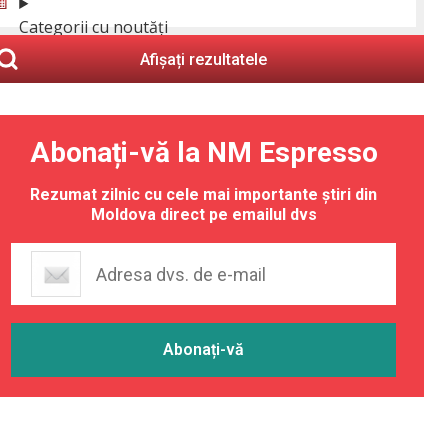
Categorii cu noutăți
Afișați rezultatele
Abonați-vă la NM Espresso
Rezumat zilnic cu cele mai importante știri din
Moldova direct pe emailul dvs