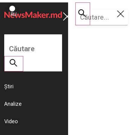
ROMÂNĂ
Susține
RU
NM
Știri
Analize
Video