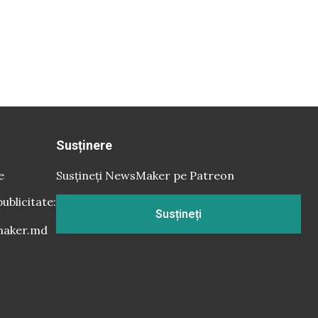
Susținere
e
Susțineți NewsMaker pe Patreon
publicitate:
Susțineți
aker.md