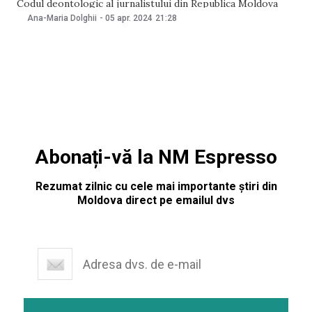
Codul deontologic al jurnalistului din Republica Moldova
într-una din emisiunile de pe canalul său de YouTube.
Ana-Maria Dolghii
-
05 apr. 2024
21:28
Acestea vizează colectarea și tratamentul informației,
verificarea faptelor, protecția persoanelor în situații
vulnerabile. Decizia
Abonați-vă la NM Espresso
Rezumat zilnic cu cele mai importante știri din
Moldova direct pe emailul dvs