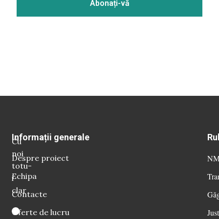
Informații generale
Ru
Cu
noi
Despre proiect
NM 
totu-
Echipa
Tra
i
clar
Contacte
Găg
Oferte de lucru
Just