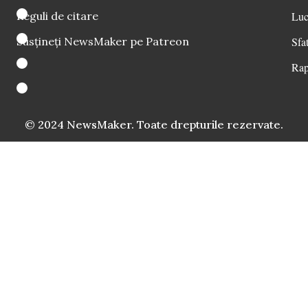
Reguli de citare
Luc
Susțineți NewsMaker pe Patreon
Sfat
Rap
© 2024 NewsMaker. Toate drepturile rezervate.