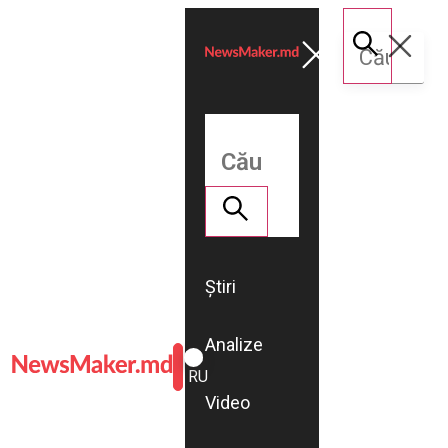
Știri
Analize
ROMÂNĂ
RU
Video