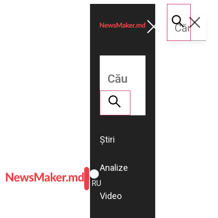
Știri
Analize
ROMÂNĂ
RU
Video