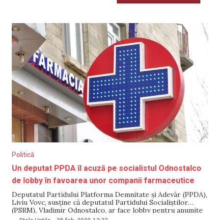
Politică
Un deputat PPDA îl acuză pe socialistul Odnostalco
de lobby în favoarea unor companii farmaceutice
Deputatul Partidului Platforma Demnitate și Adevăr (PPDA),
Liviu Vovc, susține că deputatul Partidului Socialiștilor
(PSRM), Vladimir Odnostalco, ar face lobby pentru anumite
companii farmaceutice. Mai mult, acesta, ar fi inițiat un