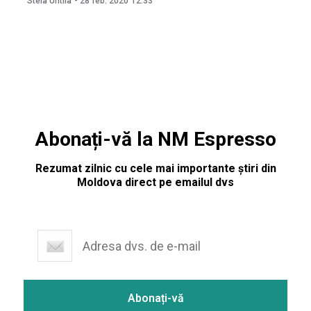
Stela Untila
-
28 feb. 2020
12:33
proiect de lege care prevede excluderea anumitor
prevederi din art. 19 din Legea cu privire la activitatea
farmaceutică, care
Abonați-vă la NM Espresso
Rezumat zilnic cu cele mai importante știri din
Moldova direct pe emailul dvs