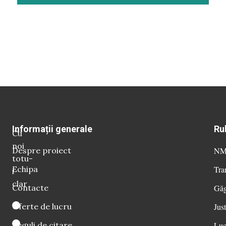
Informații generale
Ru
Cu
noi
Despre proiect
NM 
totu-
Echipa
Tra
i
clar
Contacte
Găg
Oferte de lucru
Just
Reguli de citare
Luc