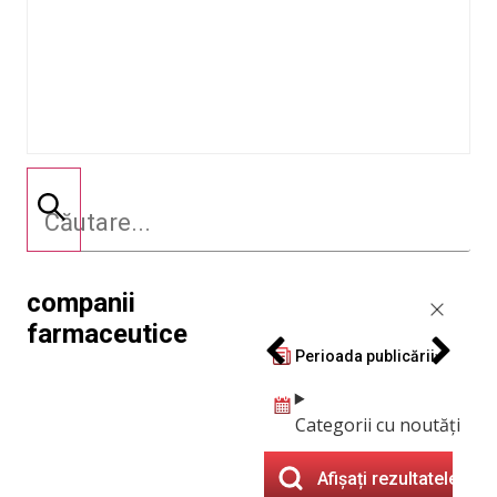
companii
farmaceutice
Perioada publicării
Categorii cu noutăți
Afișați rezultatele