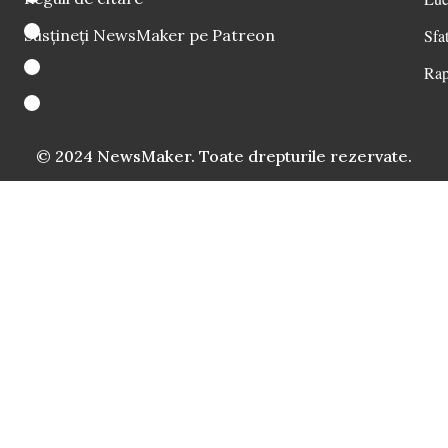
Susțineți NewsMaker pe Patreon
Sfat
Rap
© 2024 NewsMaker. Toate drepturile rezervate.