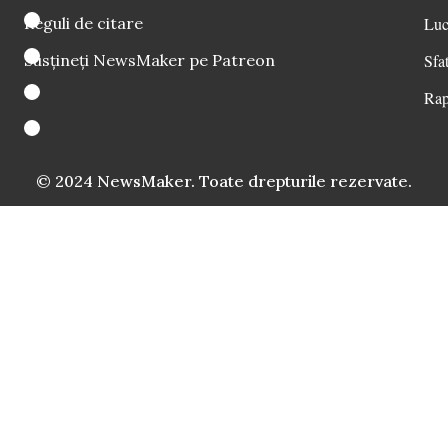
Reguli de citare
Luc
Susțineți NewsMaker pe Patreon
Sfat
Rap
© 2024 NewsMaker. Toate drepturile rezervate.