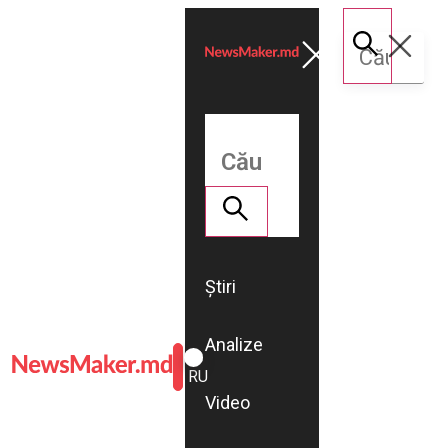
Știri
Analize
ROMÂNĂ
RU
Video