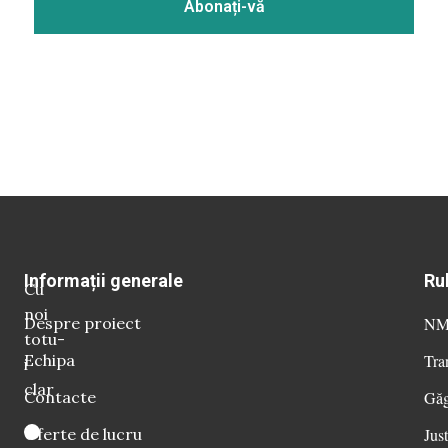
Informații generale
Ru
Cu
noi
Despre proiect
NM 
totu-
Echipa
Tra
i
clar
Contacte
Găg
Oferte de lucru
Just