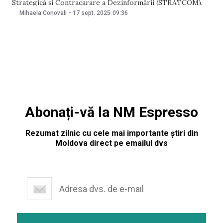
Strategică și Contracarare a Dezinformării (STRATCOM),
instituție care, în luna august, a trecut din subordinea
Mihaela Conovali
-
17 sept. 2025
09:36
Parlamentului în cea a Președinției. Potrivit documentului, în
structura centrului va exista o direcție responsabilă de
„analiza comportamentului inautentic în
Abonați-vă la NM Espresso
Rezumat zilnic cu cele mai importante știri din
Moldova direct pe emailul dvs