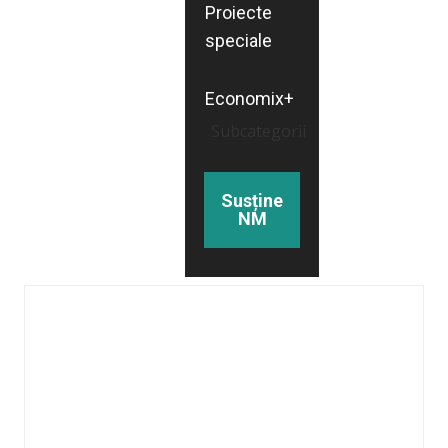
Proiecte
speciale
Economix+
Subcategorii
Susține
NM