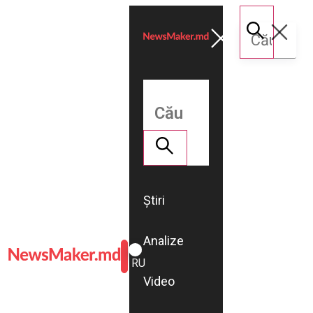
Știri
Analize
ROMÂNĂ
RU
Video