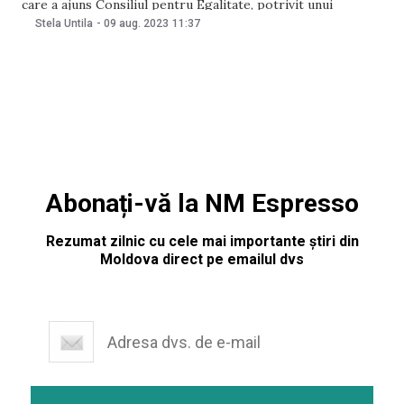
care a ajuns Consiliul pentru Egalitate, potrivit unui
document care a ajuns în posesia NewsMaker.
Stela Untila
-
09 aug. 2023
11:37
Reprezentanții instituției au recomandat conducerii băncii
să informeze angajații despre decizie, iar pe viitor să se
asigure
Abonați-vă la NM Espresso
Rezumat zilnic cu cele mai importante știri din
Moldova direct pe emailul dvs