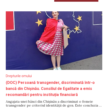
Drepturile omului
(DOC) Persoană transgender, discriminată într-o
bancă din Chișinău. Consiliul de Egalitate a emis
recomandări pentru instituția financiară
Angajata unei bănci din Chișinău a discriminat o femeie
transgender pe criteriul identității de gen. Este concluzia la