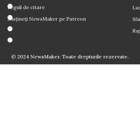
Reguli de citare
Luc
Susțineți NewsMaker pe Patreon
Sfat
Rap
© 2024 NewsMaker. Toate drepturile rezervate.