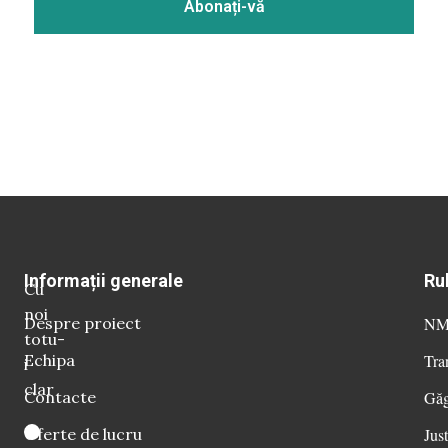
Informații generale
Ru
Cu
noi
Despre proiect
NM 
totu-
Echipa
Tra
i
clar
Contacte
Găg
Oferte de lucru
Just