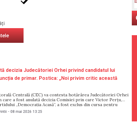
ăți
atele
ă decizia Judecătoriei Orhei privind candidatul lui
uncția de primar. Postica: „Noi privim critic această
torală Centrală (CEC) va contesta hotărârea Judecătoriei Orhei
in care a fost anulată decizia Comisiei prin care Victor Perțu,
rtidului „Democrația Acasă”, a fost exclus din cursa pentru
imar al municipiului Orhei. Declarația a fost făcută pentru
intii
-
08 mai 2026
13:25
 vicepreședintele CEC, Pavel Postica.