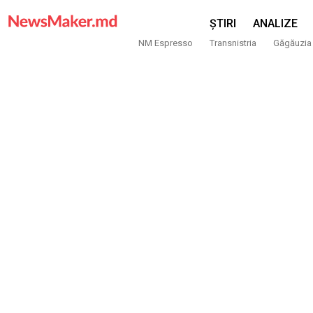
ȘTIRI
ANALIZE
NM Espresso
Transnistria
Găgăuzia