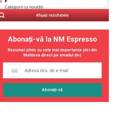
Categorii cu noutăți
Afișați rezultatele
Abonați-vă la NM Espresso
Rezumat zilnic cu cele mai importante știri din
Moldova direct pe emailul dvs