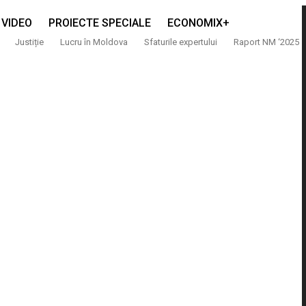
VIDEO
PROIECTE SPECIALE
ECONOMIX+
Justiție
Lucru în Moldova
Sfaturile expertului
Raport NM ‘2025