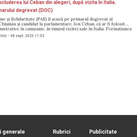
luderea lui Ceban din alegeri, după vizita în Italia.
marului degrevat (DOC)
une și Solidaritate (PAS) îl acuză pe primarul degrevat al
Chișinău și candidat la parlamentare, Ion Ceban, că ar fi folosit
istrative în campanie, în timpul vizitei sale în Italia. Formațiunea
pus o contestație la CEC și cere sancțiuni ce pot ajunge inclusiv
intii
-
08 sept. 2025
11:03
i generale
Rubrici
Publicitate