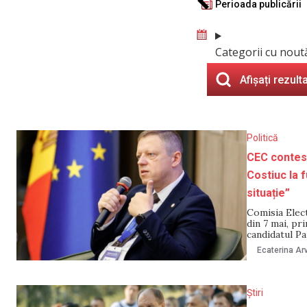
Perioada publicării
Categorii cu nout
Afișați rezult
Politică
CEC contest
Costiuc la f
situație”
Comisia Elec
din 7 mai, pr
candidatul Pa
funcția de pr
Ecaterina Arv
NewsMaker de
Știri