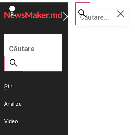
ROMÂNĂ
Susține
RU
NM
Știri
Analize
Video