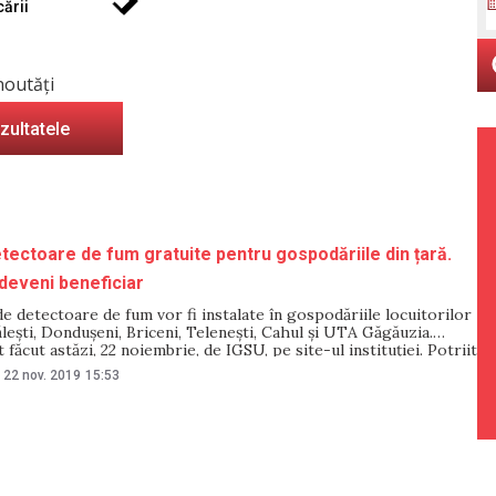
ării
noutăți
ezultatele
tectoare de fum gratuite pentru gospodăriile din țară.
deveni beneficiar
e detectoare de fum vor fi instalate în gospodăriile locuitorilor
leşti, Donduşeni, Briceni, Teleneşti, Cahul şi UTA Găgăuzia.
 făcut astăzi, 22 noiembrie, de IGSU, pe site-ul instituției. Potriit
 de presă, în anii precedenți au fost instalate 7094 de astfel de
22 nov. 2019
15:53
ar