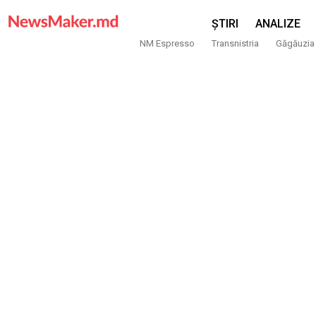
ȘTIRI
ANALIZE
NM Espresso
Transnistria
Găgăuzia