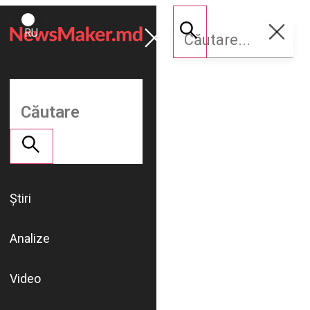
ROMÂNĂ
Susține
RU
NM
Știri
Analize
Video