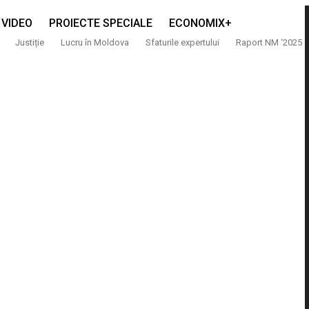
VIDEO
PROIECTE SPECIALE
ECONOMIX+
Justiție
Lucru în Moldova
Sfaturile expertului
Raport NM ‘2025