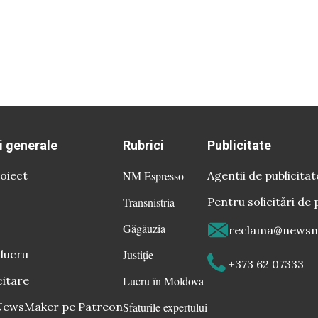
i generale
Rubrici
Publicitate
oiect
NM Espresso
Agentii de publicitat
Transnistria
Pentru solicitări de 
Găgăuzia
reclama@newsm
 lucru
Justiție
+373 62 07333
citare
Lucru în Moldova
 NewsMaker pe Patreon
Sfaturile expertului