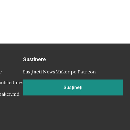
Susținere
e
Susțineți NewsMaker pe Patreon
publicitate:
Susțineți
aker.md