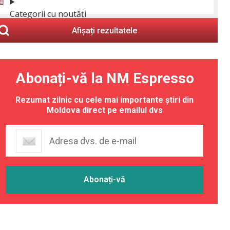
Categorii cu noutăți
Afișați rezultatele
Abonați-vă la NM Espresso
Rezumat zilnic cu cele mai importante știri din
Moldova direct pe emailul dvs