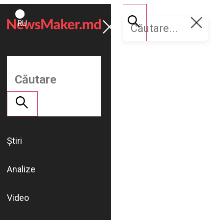
ROMÂNĂ
Susține
RU
NM
Știri
Analize
Video