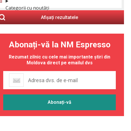
Categorii cu noutăți
Afișați rezultatele
Abonați-vă la NM Espresso
Rezumat zilnic cu cele mai importante știri din
Moldova direct pe emailul dvs