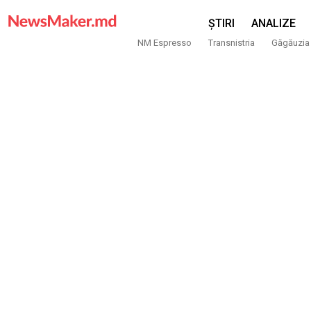
ȘTIRI
ANALIZE
NM Espresso
Transnistria
Găgăuzia