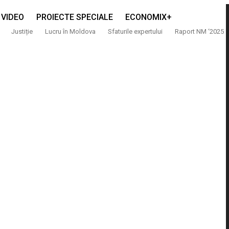
VIDEO
PROIECTE SPECIALE
ECONOMIX+
Justiție
Lucru în Moldova
Sfaturile expertului
Raport NM ‘2025