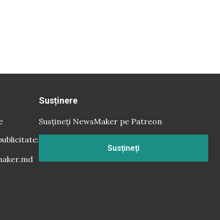
Susținere
e
Susțineți NewsMaker pe Patreon
publicitate:
Susțineți
aker.md