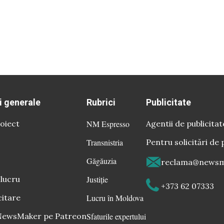
i generale
Rubrici
Publicitate
oiect
NM Espresso
Agentii de publicitat
Transnistria
Pentru solicitări de 
Găgăuzia
reclama@newsm
 lucru
Justiție
+373 62 07333
citare
Lucru în Moldova
 NewsMaker pe Patreon
Sfaturile expertului