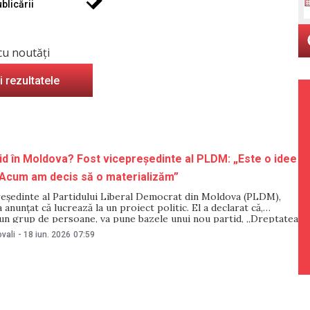
blicării
cu noutăți
i rezultatele
id în Moldova? Fost vicepreședinte al PLDM: „Este o idee
 Acum am decis să o materializăm”
reședinte al Partidului Liberal Democrat din Moldova (PLDM),
a anunțat că lucrează la un proiect politic. El a declarat că,
un grup de persoane, va pune bazele unui nou partid, „Dreptatea
are, potrivit afirmațiilor sale, va avea drept scop apărarea
vali
-
18 iun. 2026
07:59
etățenilor Republicii Moldova.