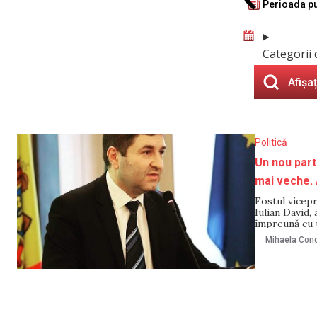
Perioada pu
Categorii 
Afișaț
Politică
Un nou part
mai veche.
Fostul vicep
Iulian David, 
împreună cu 
Națională”, c
Mihaela Cono
intereselor c