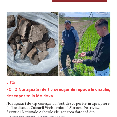
Viață
FOTO Noi așezări de tip cenușar din epoca bronzului,
descoperite în Moldova
Noi așezări de tip cenușar au fost descoperite în apropiere
de localitatea Căinarii Vechi, raionul Soroca. Potrivit
Agenției Naționale Arheologie, acestea datează din
perioada târzie a epocii bronzului (sec. XVI-XIII î. Hr.),