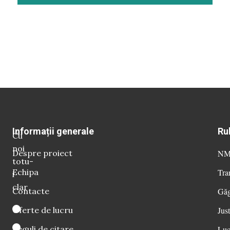
Informații generale
Ru
Cu
noi
Despre proiect
NM 
totu-
Echipa
Tra
i
clar
Contacte
Găg
Oferte de lucru
Just
Reguli de citare
Luc