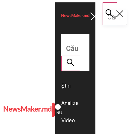
Știri
Analize
ROMÂNĂ
RU
Video