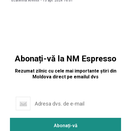
Ecaterina Arvintii
-
13 apr. 2024
16:01
dacilor liberi din sec. III d. Hr. și evului mediu târziu (sec.
XVI-XVIII). Potrivit sursei citate, descoperirea a
Abonați-vă la NM Espresso
Rezumat zilnic cu cele mai importante știri din
Moldova direct pe emailul dvs