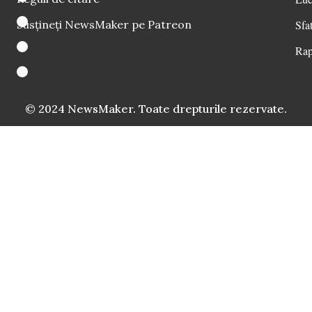
Susțineți NewsMaker pe Patreon
Sfat
Rap
© 2024 NewsMaker. Toate drepturile rezervate.