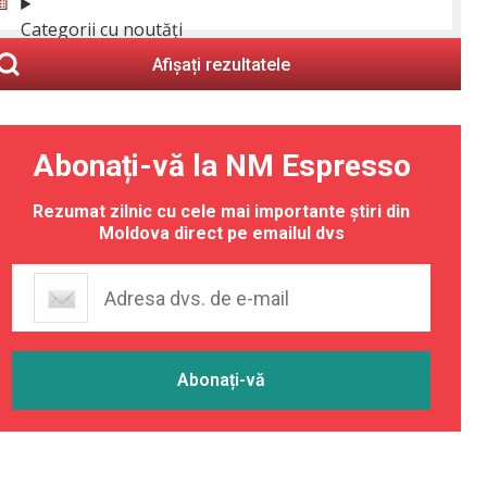
Categorii cu noutăți
Afișați rezultatele
Abonați-vă la NM Espresso
Rezumat zilnic cu cele mai importante știri din
Moldova direct pe emailul dvs