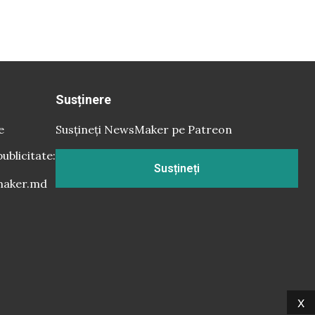
Susținere
e
Susțineți NewsMaker pe Patreon
publicitate:
Susțineți
aker.md
x