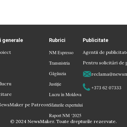
i generale
Rubrici
Publicitate
oiect
NM Espresso
Agentii de publicitat
Transnistria
Pentru solicitări de 
Găgăuzia
reclama@newsm
 lucru
Justiție
+373 62 07333
citare
Lucru în Moldova
 NewsMaker pe Patreon
Sfaturile expertului
Raport NM ‘2025
© 2024 NewsMaker. Toate drepturile rezervate.