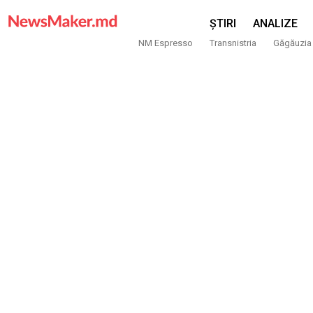
ȘTIRI
ANALIZE
NM Espresso
Transnistria
Găgăuzia