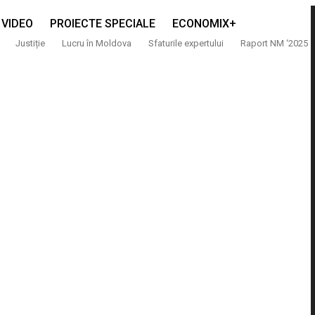
VIDEO
PROIECTE SPECIALE
ECONOMIX+
Justiție
Lucru în Moldova
Sfaturile expertului
Raport NM ‘2025