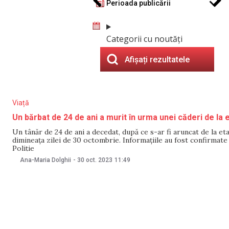
Perioada publicării
Categorii cu noutăți
Afișați rezultatele
Viață
Un bărbat de 24 de ani a murit în urma unei căderi de la et
Un tânăr de 24 de ani a decedat, după ce s-ar fi aruncat de la etaj
dimineața zilei de 30 octombrie. Informațiile au fost confirmate
Poliție
Ana-Maria Dolghii
-
30 oct. 2023
11:49