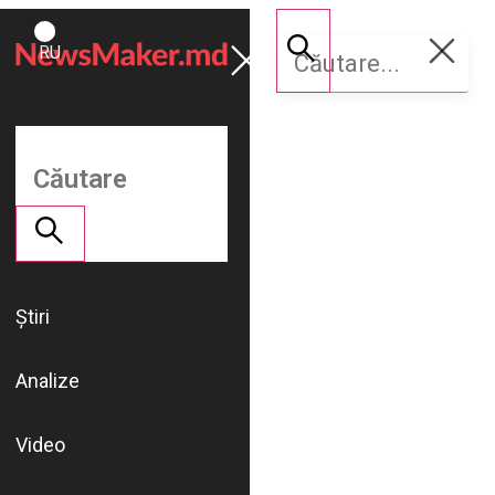
ROMÂNĂ
Susține
RU
NM
Știri
Analize
Video