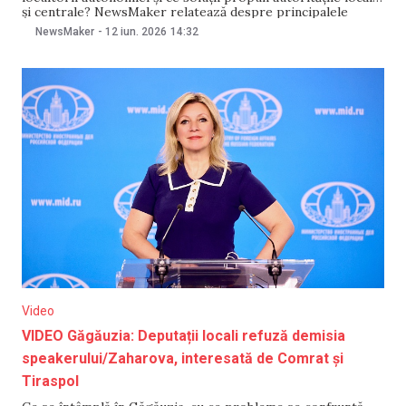
și centrale? NewsMaker relatează despre principalele
evenimente din autonomie.
NewsMaker
-
12 iun. 2026
14:32
Video
VIDEO Găgăuzia: Deputații locali refuză demisia
speakerului/Zaharova, interesată de Comrat și
Tiraspol