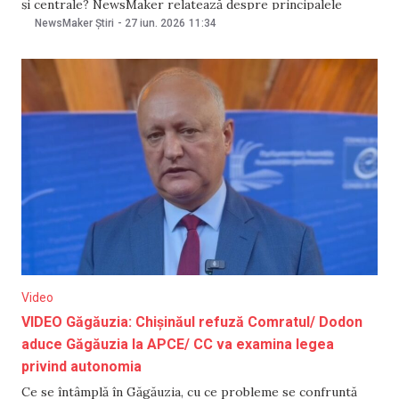
și centrale? NewsMaker relatează despre principalele
evenimente din autonomie
NewsMaker Știri
-
27 iun. 2026
11:34
Video
VIDEO Găgăuzia: Chișinăul refuză Comratul/ Dodon
aduce Găgăuzia la APCE/ CC va examina legea
privind autonomia
Ce se întâmplă în Găgăuzia, cu ce probleme se confruntă