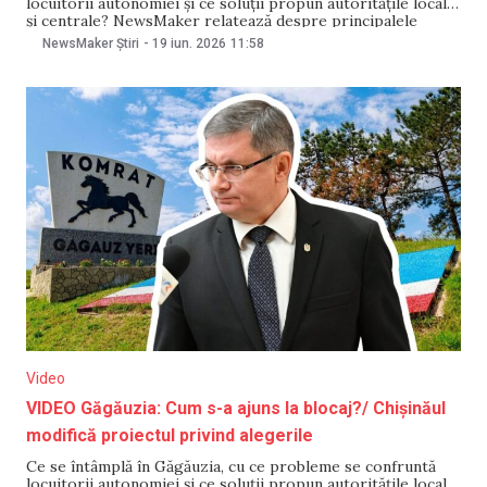
locuitorii autonomiei și ce soluții propun autoritățile locale
și centrale? NewsMaker relatează despre principalele
evenimente din autonomie.
NewsMaker Știri
-
19 iun. 2026
11:58
Video
VIDEO Găgăuzia: Cum s-a ajuns la blocaj?/ Chișinăul
modifică proiectul privind alegerile
Ce se întâmplă în Găgăuzia, cu ce probleme se confruntă
locuitorii autonomiei și ce soluții propun autoritățile locale