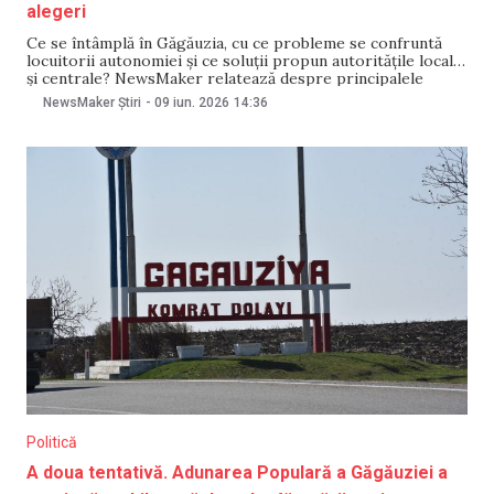
alegeri
Ce se întâmplă în Găgăuzia, cu ce probleme se confruntă
locuitorii autonomiei și ce soluții propun autoritățile locale
și centrale? NewsMaker relatează despre principalele
evenimente din autonomie. Primarul municipiului Comrat
NewsMaker Știri
-
09 iun. 2026
14:36
vrea să devină bașcan al Găgăuziei? Primarul municipiului
Comrat, Serghei Anastasov, ia în calcul posbilitatea de a
candida la funcția
Politică
A doua tentativă. Adunarea Populară a Găgăuziei a