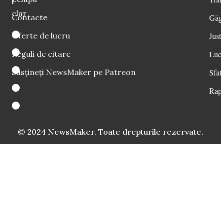
i
clar
Contacte
Găg
Oferte de lucru
Just
Reguli de citare
Luc
Susțineți NewsMaker pe Patreon
Sfat
Rap
© 2024 NewsMaker. Toate drepturile rezervate.