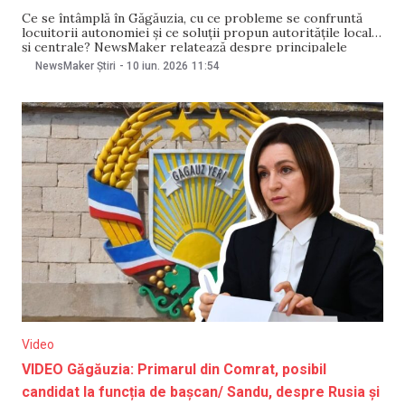
Ce se întâmplă în Găgăuzia, cu ce probleme se confruntă
locuitorii autonomiei și ce soluții propun autoritățile locale
și centrale? NewsMaker relatează despre principalele
evenimente din autonomie: Proiectul Chișinăului privind
NewsMaker Știri
-
10 iun. 2026
11:54
alegerile în Găgăuzia, respins de Comrat Comitetul
Executiv al Găgăuziei a respins în unanimitate proiectul de
hotărâre elaborat de Chișinău,
Video
VIDEO Găgăuzia: Primarul din Comrat, posibil
candidat la funcția de bașcan/ Sandu, despre Rusia și