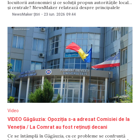
locuitorii autonomiei și ce soluții propun autoritățile locale
și centrale? NewsMaker relatează despre principalele
evenimente din autonomie:
NewsMaker Știri
-
23 iun. 2026
09:44
Video
VIDEO Găgăuzia: Opoziția s-a adresat Comisiei de la
Veneția / La Comrat au fost reținuți decani
Ce se întâmplă în Găgăuzia, cu ce probleme se confruntă