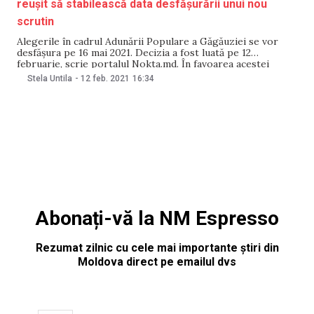
reușit să stabilească data desfășurării unui nou
scrutin
Alegerile în cadrul Adunării Populare a Găgăuziei se vor
desfășura pe 16 mai 2021. Decizia a fost luată pe 12
februarie, scrie portalul Nokta.md. În favoarea acestei
inițiative au votat 25 de deputați locali. De asemenea, aleșii
Stela Untila
-
12 feb. 2021
16:34
poporului au aprobat alocarea în acest scop a sumei de 3
mln 778
Abonați-vă la NM Espresso
Rezumat zilnic cu cele mai importante știri din
Moldova direct pe emailul dvs