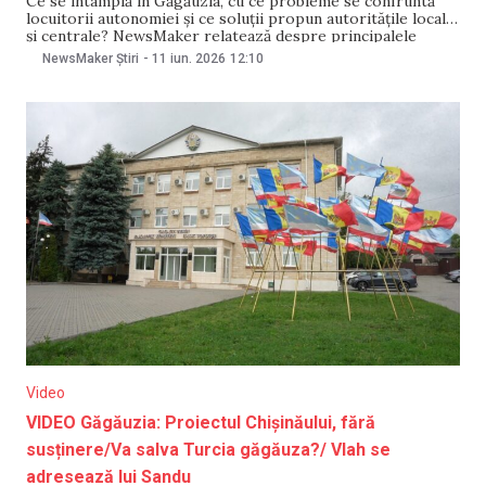
Ce se întâmplă în Găgăuzia, cu ce probleme se confruntă
locuitorii autonomiei și ce soluții propun autoritățile locale
și centrale? NewsMaker relatează despre principalele
evenimente din autonomie.
NewsMaker Știri
-
11 iun. 2026
12:10
Video
VIDEO Găgăuzia: Proiectul Chișinăului, fără
susținere/Va salva Turcia găgăuza?/ Vlah se
adresează lui Sandu