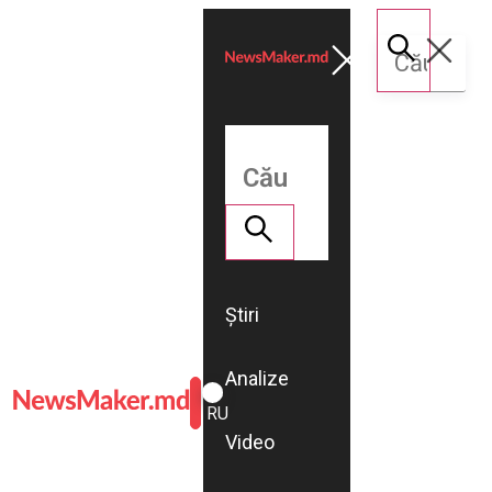
Știri
Analize
ROMÂNĂ
RU
Video