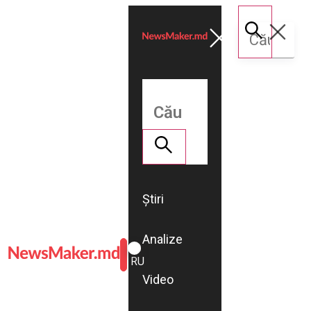
Știri
Analize
ROMÂNĂ
RU
Video