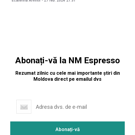
Ecaterina Arvintii
-
27 feb. 2024
21:31
deocamdată, oficial, de Președinția de la Chișinău. „Vom avea
un moment special, mi-am dorit tare mult să o
Abonați-vă la NM Espresso
Rezumat zilnic cu cele mai importante știri din
Moldova direct pe emailul dvs