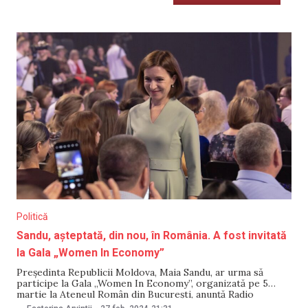
Politică
Sandu, așteptată, din nou, în România. A fost invitată
la Gala „Women In Economy”
Președinta Republicii Moldova, Maia Sandu, ar urma să
participe la Gala „Women In Economy”, organizată pe 5
martie la Ateneul Român din București, anunță Radio
România Actualități. Informația nu a fost confirmată,