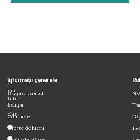
Informații generale
Ru
Cu
noi
Despre proiect
NM 
totu-
Echipa
Tra
i
clar
Contacte
Găg
Oferte de lucru
Just
Reguli de citare
Luc