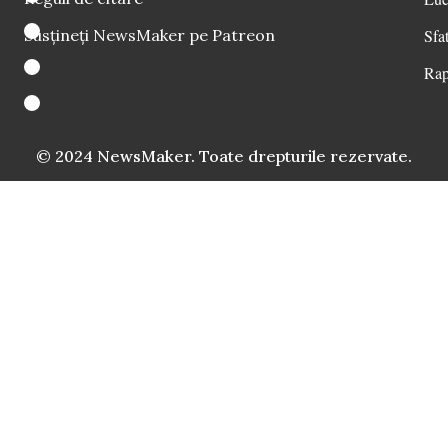
Susțineți NewsMaker pe Patreon
Sfat
Rap
© 2024 NewsMaker. Toate drepturile rezervate.