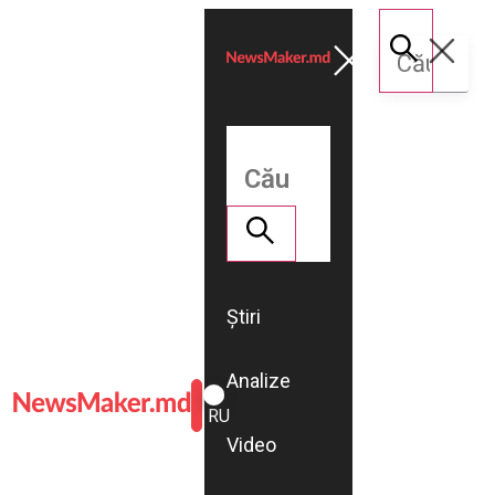
Știri
Analize
ROMÂNĂ
RU
Video