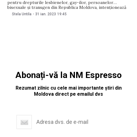
pentru drepturile lesbienelor, gay-ilor, persoanelor
bisexuale și transgen din Republica Moldova, intenționează
să depună o plângere la poliție în urma declarației publicate
Stela Untila
-
31 ian. 2023
19:45
de Mitropolia Moldovei cu privire la decizia CEDO din 17
ianuarie 2023 privind legiferarea cuplurilor LGBT.
Reprezentanții ONG-ului consideră că Textul declarației
Abonați-vă la NM Espresso
Rezumat zilnic cu cele mai importante știri din
Moldova direct pe emailul dvs