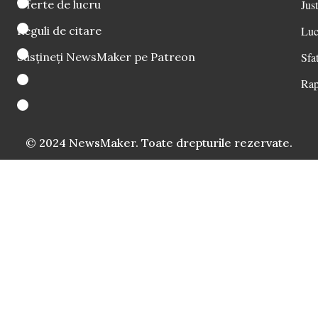
Oferte de lucru
Just
Reguli de citare
Luc
Susțineți NewsMaker pe Patreon
Sfat
Rap
© 2024 NewsMaker. Toate drepturile rezervate.