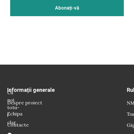
Informații generale
Ru
Cu
noi
Despre proiect
NM 
totu-
Echipa
Tra
i
clar
Contacte
Găg