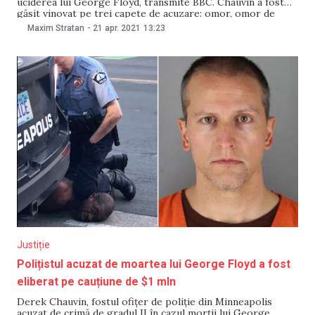
uciderea lui George Floyd, transmite BBC. Chauvin a fost
găsit vinovat pe trei capete de acuzare: omor, omor de
gradul II și omor de gradul III. Acesta a fost încătușat chiar
Maxim Stratan
-
21 apr. 2021
13:23
în sala de judecată. Sursa citată notează că sentința urmează
Justiție
Polițistul acuzat de moartea lui George Floyd a fost
eliberat pe cauțiune de $1 mln
Derek Chauvin, fostul ofiţer de poliţie din Minneapolis
acuzat de crimă de gradul II în cazul morţii lui George