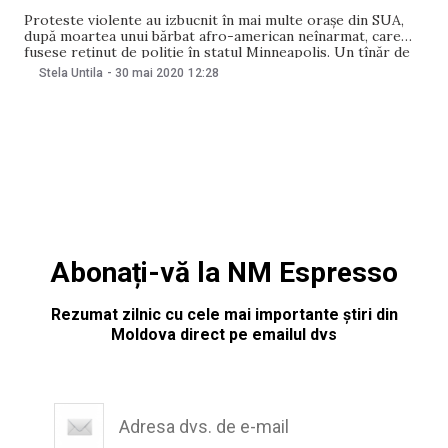
Proteste violente au izbucnit în mai multe orașe din SUA,
după moartea unui bărbat afro-american neînarmat, care
fusese reținut de poliție în statul Minneapolis. Un tînăr de
19 ani din Detroit a decedat, după ce o mașină a intrat în
Stela Untila
-
30 mai 2020
12:28
grupul de manifestanți, scrie BBC. A fost a treia noapte
Abonați-vă la NM Espresso
Rezumat zilnic cu cele mai importante știri din
Moldova direct pe emailul dvs