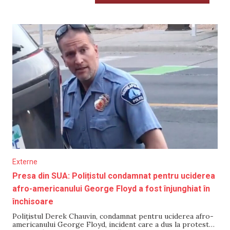
Externe
Presa din SUA: Polițistul condamnat pentru uciderea
afro-americanului George Floyd a fost înjunghiat în
închisoare
Poliţistul Derek Chauvin, condamnat pentru uciderea afro-
americanului George Floyd, incident care a dus la proteste