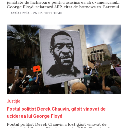
jumătate de închisoare pentru asasinarea afro-americanului
George Floyd, relatează AFP, citat de hotnews.ro. Baremul
de condamnare din Minnesota recomandă 12 ani și jumătate
Stela Untila
-
26 iun. 2021
10:40
de închisoare pentru crimă. Însă judecătorul Cahill a
menționat, înainte de ședință, mai mulți factori agravanți.
Justiție
Fostul polițist Derek Chauvin, găsit vinovat de
uciderea lui George Floyd
Fostul polițist Derek Chauvin a fost găsit vinovat de