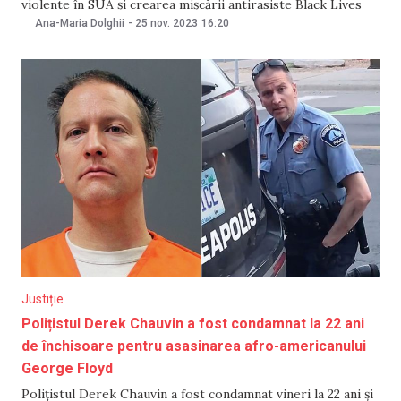
violente în SUA și crearea mișcării antirasiste Black Lives
Matter, a fost înjunghiat de un alt deţinut în închisoare.
Ana-Maria Dolghii
-
25 nov. 2023
16:20
Informația a fost raportată pe 25 noiembrie de cotidianul
american New York Times. Derek Chauvin „a
Justiție
Polițistul Derek Chauvin a fost condamnat la 22 ani
de închisoare pentru asasinarea afro-americanului
George Floyd
Polițistul Derek Chauvin a fost condamnat vineri la 22 ani și