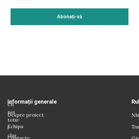
Informații generale
Ru
Cu
noi
Despre proiect
NM 
totu-
Echipa
Tra
i
clar
Contacte
Găg