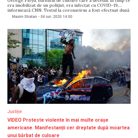
George Floyd, bărbatul de culoare care a decedat în timp ce
era imobilizat de un polițist, era infectat cu COVID-19,
informează CNN. Testul la coronavirus a fost efectuat după
deces, iar rezultatul a ieșit pozitiv. Medicul legist a spus că
Maxim Stratan
-
04 iun. 2020
14:00
testele de tip Real Time PCR pot să arate rezultate
Justiție
VIDEO Proteste violente în mai multe orașe
americane. Manifestanții cer dreptate după moartea
unui bărbat de culoare