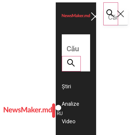
Știri
Analize
ROMÂNĂ
RU
Video