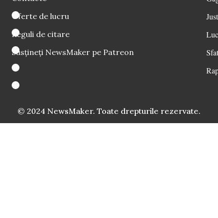
Oferte de lucru
Just
Reguli de citare
Luc
Susțineți NewsMaker pe Patreon
Sfat
Rap
© 2024 NewsMaker. Toate drepturile rezervate.