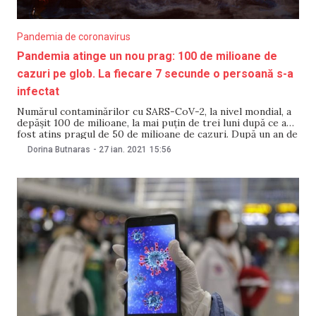
Pandemia de coronavirus
Pandemia atinge un nou prag: 100 de milioane de
cazuri pe glob. La fiecare 7 secunde o persoană s-a
infectat
Numărul contaminărilor cu SARS-CoV-2, la nivel mondial, a
depăşit 100 de milioane, la mai puţin de trei luni după ce a
fost atins pragul de 50 de milioane de cazuri. După un an de
când oraşul Wuhan şi provincia Hubei din China erau plasate
Dorina Butnaras
-
27 ian. 2021
15:56
în carantină, noi tulpini ale coronavirusului,