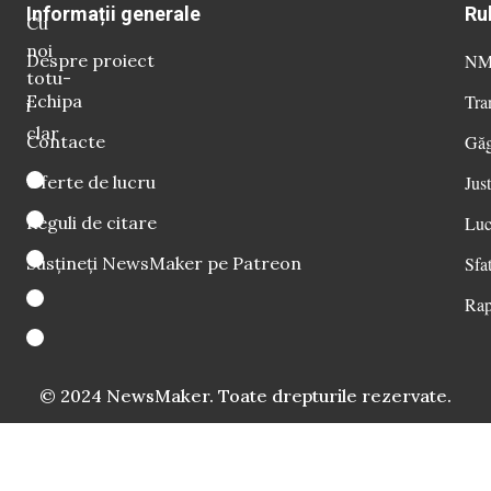
Informații generale
Ru
Cu
noi
Despre proiect
NM 
totu-
Echipa
Tra
i
clar
Contacte
Găg
Oferte de lucru
Just
Reguli de citare
Luc
Susțineți NewsMaker pe Patreon
Sfat
Rap
© 2024 NewsMaker. Toate drepturile rezervate.