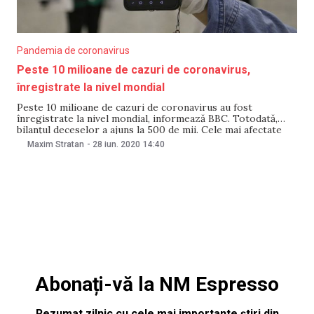
Pandemia de coronavirus
Peste 10 milioane de cazuri de coronavirus,
înregistrate la nivel mondial
Peste 10 milioane de cazuri de coronavirus au fost
înregistrate la nivel mondial, informează BBC. Totodată,
bilanțul deceselor a ajuns la 500 de mii. Cele mai afectate
țări de coronavirus sunt SUA, Brazilia, Rusia și India. În SUA
Maxim Stratan
-
28 iun. 2020
14:40
au fost confirmate aproximativ 2,5 milioane de cazuri și
peste 125 de
Abonați-vă la NM Espresso
Rezumat zilnic cu cele mai importante știri din