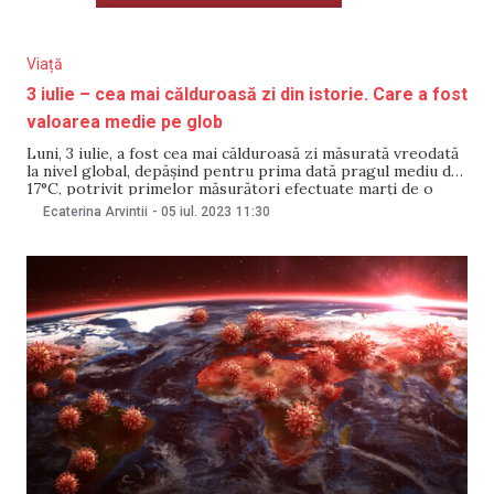
Viață
3 iulie – cea mai călduroasă zi din istorie. Care a fost
valoarea medie pe glob
Luni, 3 iulie, a fost cea mai călduroasă zi măsurată vreodată
la nivel global, depășind pentru prima dată pragul mediu de
17°C, potrivit primelor măsurători efectuate marți de o
organizație meteorologică americană, anunță G4Media cu
Ecaterina Arvintii
-
05 iul. 2023
11:30
referire la Le Figaro. Măsurătoarea depășește precedentul
record zilnic (16,92°C) stabilit la 24 iulie 2022,