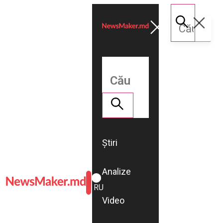
Știri
Analize
ROMÂNĂ
RU
Video